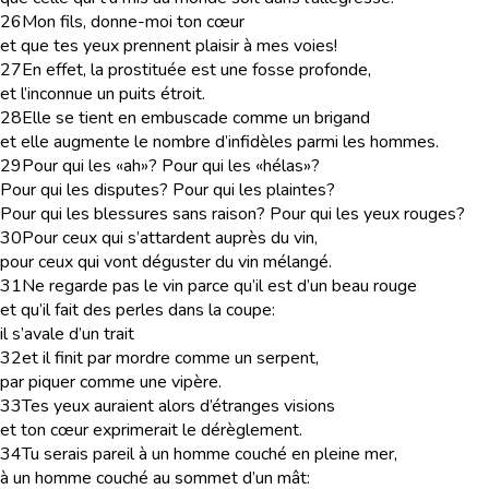
26
Mon fils, donne-moi ton cœur
et que tes yeux prennent plaisir à mes voies!
27
En effet, la prostituée est une fosse profonde,
et l’inconnue un puits étroit.
28
Elle se tient en embuscade comme un brigand
et elle augmente le nombre d’infidèles parmi les hommes.
29
Pour qui les «ah»? Pour qui les «hélas»?
Pour qui les disputes? Pour qui les plaintes?
Pour qui les blessures sans raison? Pour qui les yeux rouges?
30
Pour ceux qui s’attardent auprès du vin,
pour ceux qui vont déguster du vin mélangé.
31
Ne regarde pas le vin parce qu’il est d’un beau rouge
et qu’il fait des perles dans la coupe:
il s’avale d’un trait
32
et il finit par mordre comme un serpent,
par piquer comme une vipère.
33
Tes yeux auraient alors d’étranges visions
et ton cœur exprimerait le dérèglement.
34
Tu serais pareil à un homme couché en pleine mer,
à un homme couché au sommet d’un mât: