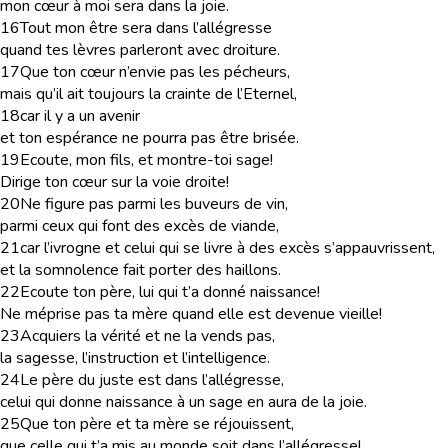
mon cœur à moi sera dans la joie.
16
Tout mon être sera dans l’allégresse
quand tes lèvres parleront avec droiture.
17
Que ton cœur n’envie pas les pécheurs,
mais qu’il ait toujours la crainte de l’Eternel,
18
car il y a un avenir
et ton espérance ne pourra pas être brisée.
19
Ecoute, mon fils, et montre-toi sage!
Dirige ton cœur sur la voie droite!
20
Ne figure pas parmi les buveurs de vin,
parmi ceux qui font des excès de viande,
21
car l’ivrogne et celui qui se livre à des excès s’appauvrissent,
et la somnolence fait porter des haillons.
22
Ecoute ton père, lui qui t’a donné naissance!
Ne méprise pas ta mère quand elle est devenue vieille!
23
Acquiers la vérité et ne la vends pas,
la sagesse, l’instruction et l’intelligence.
24
Le père du juste est dans l’allégresse,
celui qui donne naissance à un sage en aura de la joie.
25
Que ton père et ta mère se réjouissent,
que celle qui t’a mis au monde soit dans l’allégresse!