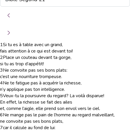
1
Si tu es à table avec un grand,
fais attention à ce qui est devant toi!
2
Place un couteau devant ta gorge,
si tu as trop d’appétit!
3
Ne convoite pas ses bons plats:
c’est une nourriture trompeuse.
4
Ne te fatigue pas à acquérir la richesse,
n’y applique pas ton intelligence.
5
Veux-tu la poursuivre du regard? La voilà disparue!
En effet, la richesse se fait des ailes
et, comme l’aigle, elle prend son envol vers le ciel.
6
Ne mange pas le pain de l’homme au regard malveillant,
ne convoite pas ses bons plats,
7
car il calcule au fond de lui: