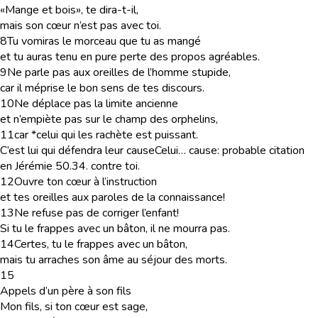
«Mange et bois», te dira-t-il,
mais son cœur n’est pas avec toi.
8
Tu vomiras le morceau que tu as mangé
et tu auras tenu en pure perte des propos agréables.
9
Ne parle pas aux oreilles de l’homme stupide,
car il méprise le bon sens de tes discours.
10
Ne déplace pas la limite ancienne
et n’empiète pas sur le champ des orphelins,
11
car *celui qui les rachète est puissant.
C’est lui qui défendra leur cause
Celui… cause
: probable citation
en Jérémie 50.34.
contre toi.
12
Ouvre ton cœur à l’instruction
et tes oreilles aux paroles de la connaissance!
13
Ne refuse pas de corriger l’enfant!
Si tu le frappes avec un bâton, il ne mourra pas.
14
Certes, tu le frappes avec un bâton,
mais tu arraches son âme au séjour des morts.
15
Appels d’un père à son fils
Mon fils, si ton cœur est sage,