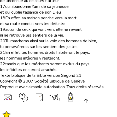
de l’inconnue au discours flatteur
17
qui abandonne l’ami de sa jeunesse
et qui oublie l’alliance de son Dieu.
18
En effet, sa maison penche vers la mort
et sa route conduit vers les défunts:
19
aucun de ceux qui vont vers elle ne revient
ni ne retrouve les sentiers de la vie.
20
Tu marcheras ainsi sur la voie des hommes de bien,
tu persévéreras sur les sentiers des justes.
21
En effet, les hommes droits habiteront le pays,
les hommes intègres y resteront,
22
tandis que les méchants seront exclus du pays,
les infidèles en seront arrachés.
Texte biblique de la Bible version Segond 21
Copyright © 2007 Société Biblique de Genève
Reproduit avec aimable autorisation. Tous droits réservés.