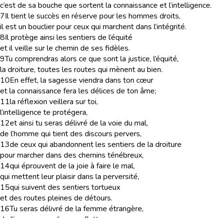
c’est de sa bouche que sortent la connaissance et l’intelligence.
7
Il tient le succès en réserve pour les hommes droits,
il est un bouclier pour ceux qui marchent dans l’intégrité.
8
Il protège ainsi les sentiers de l’équité
et il veille sur le chemin de ses fidèles.
9
Tu comprendras alors ce que sont la justice, l’équité,
la droiture, toutes les routes qui mènent au bien.
10
En effet, la sagesse viendra dans ton cœur
et la connaissance fera les délices de ton âme;
11
la réflexion veillera sur toi,
l’intelligence te protégera,
12
et ainsi tu seras délivré de la voie du mal,
de l’homme qui tient des discours pervers,
13
de ceux qui abandonnent les sentiers de la droiture
pour marcher dans des chemins ténébreux,
14
qui éprouvent de la joie à faire le mal,
qui mettent leur plaisir dans la perversité,
15
qui suivent des sentiers tortueux
et des routes pleines de détours.
16
Tu seras délivré de la femme étrangère,