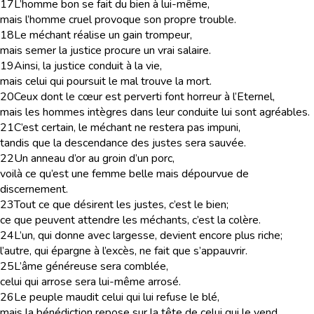
17
L’homme bon se fait du bien à lui-même,
mais l’homme cruel provoque son propre trouble.
18
Le méchant réalise un gain trompeur,
mais semer la justice procure un vrai salaire.
19
Ainsi, la justice conduit à la vie,
mais celui qui poursuit le mal trouve la mort.
20
Ceux dont le cœur est perverti font horreur à l’Eternel,
mais les hommes intègres dans leur conduite lui sont agréables.
21
C’est certain, le méchant ne restera pas impuni,
tandis que la descendance des justes sera sauvée.
22
Un anneau d’or au groin d’un porc,
voilà ce qu’est une femme belle mais dépourvue de
discernement.
23
Tout ce que désirent les justes, c’est le bien;
ce que peuvent attendre les méchants, c’est la colère.
24
L’un, qui donne avec largesse, devient encore plus riche;
l’autre, qui épargne à l’excès, ne fait que s’appauvrir.
25
L’âme généreuse sera comblée,
celui qui arrose sera lui-même arrosé.
26
Le peuple maudit celui qui lui refuse le blé,
mais la bénédiction repose sur la tête de celui qui le vend.