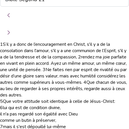
1
S’il y a donc de l’encouragement en Christ, s'il y a de la
consolation dans l'amour, s'il y a une communion de l’Esprit, s'il y
a de la tendresse et de la compassion,
2
rendez ma joie parfaite
en vivant en plein accord. Ayez un même amour, un même cœur,
une unité de pensée.
3
Ne faites rien par esprit de rivalité ou par
désir d’une gloire sans valeur, mais avec humilité considérez les
autres comme supérieurs à vous-mêmes.
4
Que chacun de vous,
au lieu de regarder à ses propres intérêts, regarde aussi à ceux
des autres.
5
Que votre attitude soit identique à celle de Jésus-Christ:
6
lui qui est de condition divine,
il n'a pas regardé son égalité avec Dieu
comme un butin à préserver,
7
mais il s'est dépouillé lui-même