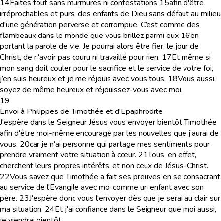
14
Faites tout sans murmures ni contestations
15
afin d'être
irréprochables et purs, des enfants de Dieu sans défaut au milieu
d'une génération perverse et corrompue. C’est comme des
flambeaux dans le monde que vous brillez parmi eux
16
en
portant la parole de vie. Je pourrai alors être fier, le jour de
Christ, de n'avoir pas couru ni travaillé pour rien.
17
Et même si
mon sang doit couler pour le sacrifice et le service de votre foi,
j’en suis heureux et je me réjouis avec vous tous.
18
Vous aussi,
soyez de même heureux et réjouissez-vous avec moi.
19
Envoi à Philippes de Timothée et d'Epaphrodite
J'espère dans le Seigneur Jésus vous envoyer bientôt Timothée
afin d'être moi-même encouragé par les nouvelles que j’aurai de
vous,
20
car je n'ai personne qui partage mes sentiments pour
prendre vraiment votre situation à cœur.
21
Tous, en effet,
cherchent leurs propres intérêts, et non ceux de Jésus-Christ.
22
Vous savez que Timothée a fait ses preuves en se consacrant
au service de l'Evangile avec moi comme un enfant avec son
père.
23
J'espère donc vous l'envoyer dès que je serai au clair sur
ma situation.
24
Et j'ai confiance dans le Seigneur que moi aussi,
je viendrai bientôt.