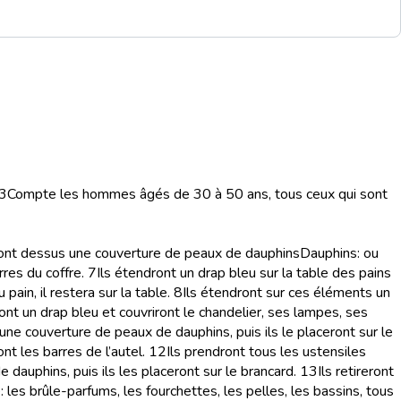
3
Compte les hommes âgés de 30 à 50 ans, tous ceux qui sont
ront dessus une couverture de peaux de dauphins
Dauphins
: ou
rres du coffre.
7
Ils étendront un drap bleu sur la table des pains
ain, il restera sur la table.
8
Ils étendront sur ces éléments un
ront un drap bleu et couvriront le chandelier, ses lampes, ses
une couverture de peaux de dauphins, puis ils le placeront sur le
nt les barres de l’autel.
12
Ils prendront tous les ustensiles
dauphins, puis ils les placeront sur le brancard.
13
Ils retireront
 les brûle-parfums, les fourchettes, les pelles, les bassins, tous