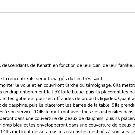
 descendants de Kehath en fonction de leur clan, de leur famille.
a rencontre: ils seront chargés du lieu très saint.
nter le voile et en couvriront l’arche du témoignage.
6
Ils mett
 un drap entièrement fait d’étoffe bleue, puis ils placeront les ba
et les gobelets pour les offrandes de produits liquides. Quant au p
de dauphins, puis ils placeront les barres de la table.
9
Ils prend
s à son service.
10
Ils le mettront avec tous ses ustensiles dans 
opperont dans une couverture de peaux de dauphins, puis ils placero
n drap bleu et les envelopperont dans une couverture de peaux de 
14
Ils mettront dessus tous les ustensiles destinés à son service: