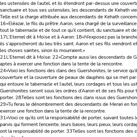
les ustensiles de l’autel, et ils étendront par-dessus une couvertu
sanctuaire et tous ses ustensiles, les descendants de Kehath vie
Telle est la charge attribuée aux descendants de Kehath concerna
16
»Eléazar, le fils du prêtre Aaron, sera chargé de la surveillance
tout le tabernacle et de tout ce qu’il contient, du sanctuaire et d
17
L’Eternel dit à Moïse et à Aaron:
18
«N’exposez pas la branche
ils s’approcheront du lieu très saint: Aaron et ses fils viendront
les choses saintes, sinon ils mourraient.»
21
L’Eternel dit à Moïse:
22
«Compte aussi les descendants de Guer
aptes à exercer une fonction dans la tente de la rencontre.
24
»Voici les fonctions des clans des Guershonites, le service qu’i
couverture et la couverture de peaux de dauphins qui se met par-d
qui entoure le tabernacle et l’autel, leurs cordages et tous les us
Guershonites seront sous les ordres d’Aaron et de ses fils pour tou
porter.
28
Telles sont les fonctions des clans issus des Guershonit
29
»Tu feras le dénombrement des descendants de Merari en foncti
exercer une fonction dans la tente de la rencontre.
31
»Voici ce qu’ils ont la responsabilité de porter, suivant toutes
parvis qui forment l’enceinte, leurs bases, leurs pieux, leurs cor
ont la responsabilité de porter.
33
Telles sont les fonctions des cl