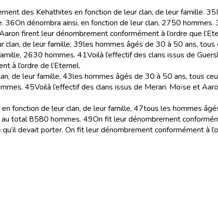
ent des Kehathites en fonction de leur clan, de leur famille.
35
e.
36
On dénombra ainsi, en fonction de leur clan, 2750 hommes.
 Aaron firent leur dénombrement conformément à l’ordre que l’Eter
lan, de leur famille,
39
les hommes âgés de 30 à 50 ans, tous ce
r famille, 2630 hommes.
41
Voilà l’effectif des clans issus de Guer
 à l’ordre de l’Eternel.
n, de leur famille,
43
les hommes âgés de 30 à 50 ans, tous ceux 
hommes.
45
Voilà l’effectif des clans issus de Merari. Moïse et Aa
n fonction de leur clan, de leur famille,
47
tous les hommes âgés 
 au total 8580 hommes.
49
On fit leur dénombrement conformément
ce qu’il devait porter. On fit leur dénombrement conformément à l’