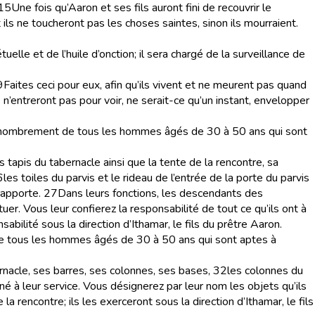
15
Une fois qu’Aaron et ses fils auront fini de recouvrir le
s ne toucheront pas les choses saintes, sinon ils mourraient.
uelle et de l’huile d’onction; il sera chargé de la surveillance de
9
Faites ceci pour eux, afin qu’ils vivent et ne meurent pas quand
s n’entreront pas pour voir, ne serait-ce qu’un instant, envelopper
énombrement de tous les hommes âgés de 30 à 50 ans qui sont
es tapis du tabernacle ainsi que la tente de la rencontre, sa
6
les toiles du parvis et le rideau de l’entrée de la porte du parvis
rapporte.
27
Dans leurs fonctions, les descendants des
uer. Vous leur confierez la responsabilité de tout ce qu’ils ont à
abilité sous la direction d’Ithamar, le fils du prêtre Aaron.
e tous les hommes âgés de 30 à 50 ans qui sont aptes à
ernacle, ses barres, ses colonnes, ses bases,
32
les colonnes du
iné à leur service. Vous désignerez par leur nom les objets qu’ils
a rencontre; ils les exerceront sous la direction d’Ithamar, le fils