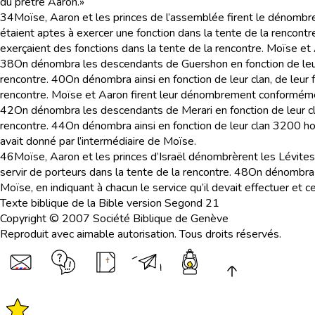
du prêtre Aaron.»
34
Moïse, Aaron et les princes de l’assemblée firent le dénombrem
étaient aptes à exercer une fonction dans la tente de la rencontr
exerçaient des fonctions dans la tente de la rencontre. Moïse et
38
On dénombra les descendants de Guershon en fonction de leur c
rencontre.
40
On dénombra ainsi en fonction de leur clan, de leu
rencontre. Moïse et Aaron firent leur dénombrement conformément
42
On dénombra les descendants de Merari en fonction de leur cla
rencontre.
44
On dénombra ainsi en fonction de leur clan 3200 
avait donné par l’intermédiaire de Moïse.
46
Moïse, Aaron et les princes d’Israël dénombrèrent les Lévites e
servir de porteurs dans la tente de la rencontre.
48
On dénombra
Moïse, en indiquant à chacun le service qu’il devait effectuer et 
Texte biblique de la Bible version Segond 21
Copyright © 2007 Société Biblique de Genève
Reproduit avec aimable autorisation. Tous droits réservés.