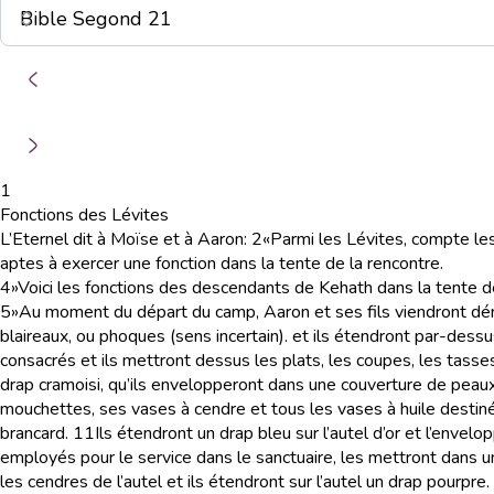
1
Fonctions des Lévites
L’Eternel dit à Moïse et à Aaron:
2
«Parmi les Lévites, compte les
aptes à exercer une fonction dans la tente de la rencontre.
4
»Voici les fonctions des descendants de Kehath dans la tente de l
5
»Au moment du départ du camp, Aaron et ses fils viendront démo
blaireaux, ou phoques (sens incertain).
et ils étendront par-dessus
consacrés et ils mettront dessus les plats, les coupes, les tasses 
drap cramoisi, qu’ils envelopperont dans une couverture de peaux 
mouchettes, ses vases à cendre et tous les vases à huile destiné
brancard.
11
Ils étendront un drap bleu sur l’autel d’or et l’envel
employés pour le service dans le sanctuaire, les mettront dans u
les cendres de l’autel et ils étendront sur l’autel un drap pourpre.