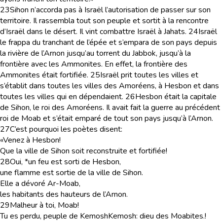
23
Sihon n’accorda pas à Israël l’autorisation de passer sur son
territoire. Il rassembla tout son peuple et sortit à la rencontre
d’Israël dans le désert. Il vint combattre Israël à Jahats.
24
Israël
le frappa du tranchant de l’épée et s’empara de son pays depuis
la rivière de l’Arnon jusqu’au torrent du Jabbok, jusqu’à la
frontière avec les Ammonites. En effet, la frontière des
Ammonites était fortifiée.
25
Israël prit toutes les villes et
s’établit dans toutes les villes des Amoréens, à Hesbon et dans
toutes les villes qui en dépendaient.
26
Hesbon était la capitale
de Sihon, le roi des Amoréens. Il avait fait la guerre au précédent
roi de Moab et s’était emparé de tout son pays jusqu’à l’Arnon.
27
C’est pourquoi les poètes disent:
«Venez à Hesbon!
Que la ville de Sihon soit reconstruite et fortifiée!
28
Oui, *un feu est sorti de Hesbon,
une flamme est sortie de la ville de Sihon.
Elle a dévoré Ar-Moab,
les habitants des hauteurs de l’Arnon.
29
Malheur à toi, Moab!
Tu es perdu, peuple de Kemosh
Kemosh
: dieu des Moabites.
!