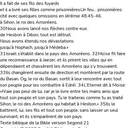
Il a fait de ses fils des fuyards
et il a livré ses filles comme prisonnières
Un feu… prisonnières
:
cité avec quelques omissions en Jérémie 48.45-46.
à Sihon, le roi des Amoréens.
30
Nous avons lancé nos flèches contre eux:
de Hesbon à Dibon, tout est détruit.
Nous avons étendu nos dévastations
jusqu’à Nophach, jusqu’à Médeba.»
31
Israël s’établit dans le pays des Amoréens.
32
Moïse fit faire
une reconnaissance à Jaezer, et ils prirent les villes qui en
dépendaient et chassèrent les Amoréens qui s’y trouvaient.
33
Ils changèrent ensuite de direction et montèrent par la route
du Basan. Og, le roi du Basan, sortit à leur rencontre avec tout
son peuple pour les combattre à Edréï.
34
L’Eternel dit à Moïse:
«N’aie pas peur de lui, car je le livre entre tes mains ainsi que
tout son peuple et son pays. Tu le traiteras comme tu as traité
Sihon, le roi des Amoréens qui habitait à Hesbon.»
35
Ils le
battirent, lui, ses fils et tout son peuple, sans laisser un seul
survivant, et ils s’emparèrent de son pays.
Texte biblique de la Bible version Segond 21