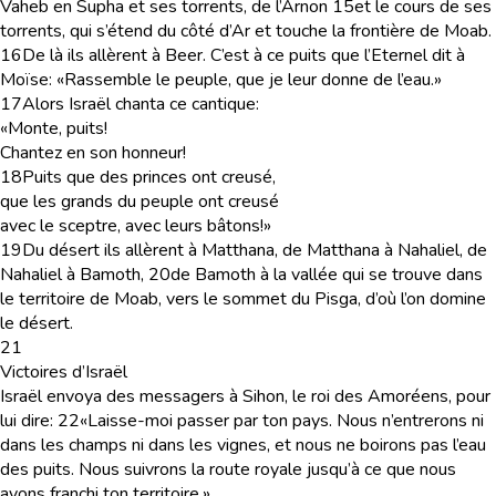
Vaheb en Supha et ses torrents, de l’Arnon
15
et le cours de ses
torrents, qui s’étend du côté d’Ar et touche la frontière de Moab.
16
De là ils allèrent à Beer. C’est à ce puits que l’Eternel dit à
Moïse: «Rassemble le peuple, que je leur donne de l’eau.»
17
Alors Israël chanta ce cantique:
«Monte, puits!
Chantez en son honneur!
18
Puits que des princes ont creusé,
que les grands du peuple ont creusé
avec le sceptre, avec leurs bâtons!»
19
Du désert ils allèrent à Matthana, de Matthana à Nahaliel, de
Nahaliel à Bamoth,
20
de Bamoth à la vallée qui se trouve dans
le territoire de Moab, vers le sommet du Pisga, d’où l’on domine
le désert.
21
Victoires d’Israël
Israël envoya des messagers à Sihon, le roi des Amoréens, pour
lui dire:
22
«Laisse-moi passer par ton pays. Nous n’entrerons ni
dans les champs ni dans les vignes, et nous ne boirons pas l’eau
des puits. Nous suivrons la route royale jusqu’à ce que nous
ayons franchi ton territoire.»