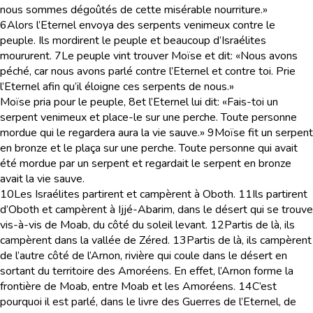
nous sommes dégoûtés de cette misérable nourriture.»
6
Alors l’Eternel envoya des serpents venimeux contre le
peuple. Ils mordirent le peuple et beaucoup d’Israélites
moururent.
7
Le peuple vint trouver Moïse et dit: «Nous avons
péché, car nous avons parlé contre l’Eternel et contre toi. Prie
l’Eternel afin qu’il éloigne ces serpents de nous.»
Moïse pria pour le peuple,
8
et l’Eternel lui dit: «Fais-toi un
serpent venimeux et place-le sur une perche. Toute personne
mordue qui le regardera aura la vie sauve.»
9
Moïse fit un serpent
en bronze et le plaça sur une perche. Toute personne qui avait
été mordue par un serpent et regardait le serpent en bronze
avait la vie sauve.
10
Les Israélites partirent et campèrent à Oboth.
11
Ils partirent
d’Oboth et campèrent à Ijjé-Abarim, dans le désert qui se trouve
vis-à-vis de Moab, du côté du soleil levant.
12
Partis de là, ils
campèrent dans la vallée de Zéred.
13
Partis de là, ils campèrent
de l’autre côté de l’Arnon, rivière qui coule dans le désert en
sortant du territoire des Amoréens. En effet, l’Arnon forme la
frontière de Moab, entre Moab et les Amoréens.
14
C’est
pourquoi il est parlé, dans le livre des Guerres de l’Eternel, de