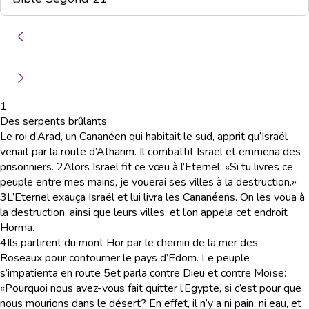
1
Des serpents brûlants
Le roi d’Arad, un Cananéen qui habitait le sud, apprit qu’Israël
venait par la route d’Atharim. Il combattit Israël et emmena des
prisonniers.
2
Alors Israël fit ce vœu à l’Eternel: «Si tu livres ce
peuple entre mes mains, je vouerai ses villes à la destruction.»
3
L’Eternel exauça Israël et lui livra les Cananéens. On les voua à
la destruction, ainsi que leurs villes, et l’on appela cet endroit
Horma.
4
Ils partirent du mont Hor par le chemin de la mer des
Roseaux pour contourner le pays d’Edom. Le peuple
s’impatienta en route
5
et parla contre Dieu et contre Moïse:
«Pourquoi nous avez-vous fait quitter l’Egypte, si c’est pour que
nous mourions dans le désert? En effet, il n’y a ni pain, ni eau, et