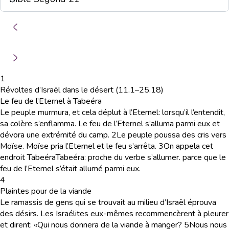
1
Révoltes d’Israël dans le désert (11.1–25.18)
Le feu de l’Eternel à Tabeéra
Le peuple murmura, et cela déplut à l’Eternel: lorsqu’il l’entendit,
sa colère s’enflamma. Le feu de l’Eternel s’alluma parmi eux et
dévora une extrémité du camp.
2
Le peuple poussa des cris vers
Moïse. Moïse pria l’Eternel et le feu s’arrêta.
3
On appela cet
endroit Tabeéra
Tabeéra
: proche du verbe s’allumer.
parce que le
feu de l’Eternel s’était allumé parmi eux.
4
Plaintes pour de la viande
Le ramassis de gens qui se trouvait au milieu d’Israël éprouva
des désirs. Les Israélites eux-mêmes recommencèrent à pleurer
et dirent: «Qui nous donnera de la viande à manger?
5
Nous nous