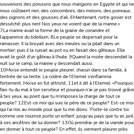
souvenons des poissons que nous mangions en Egypte et qui ne
nous coûtaient rien, des concombres, des melons, des poireaux,
des oignons et des gousses d’ail.
6
Maintenant, notre gosier est
desséché: plus rien! Nos yeux ne voient que de la manne.»
7
La manne avait la forme de la graine de coriandre et
l’apparence du bdellium.
8
Le peuple se dispersait pour la
ramasser. Il la broyait avec des meules ou la pilait dans un
mortier; puis il la cuisait au pot ou en faisait des gâteaux. Elle
avait le goût d’un gâteau à l’huile.
9
Quand la rosée descendait la
nuit sur le camp, la manne y descendait aussi.
10
Moïse entendit le peuple pleurer, chacun dans sa famille, à
l’entrée de sa tente. La colère de l’Eternel s’enflamma
fortement. Moïse en fut attristé,
11
et il dit à l’Eternel: «Pourquoi
fais-tu du mal à ton serviteur et pourquoi n’ai-je pas trouvé grâce
à tes yeux, au point que tu m’imposes la charge de tout ce
peuple?
12
Est-ce moi qui suis le père de ce peuple? Est-ce moi
qui l’ai mis au monde pour que tu me dises: ‘Porte-le contre toi
comme une nourrice porte un enfant’ jusqu’au pays que tu as juré
à ses ancêtres de lui donner?
13
Où prendrai-je de la viande pour
en donner à tout ce peuple? En effet, ils viennent pleurer près