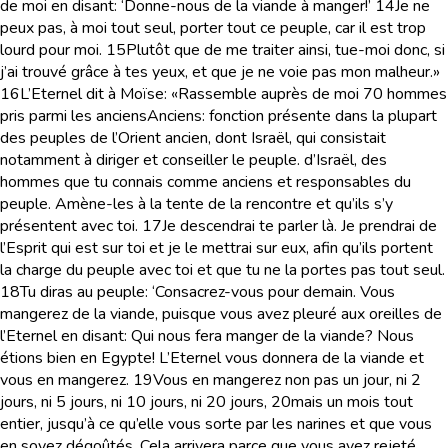
de moi en disant: ‘Donne-nous de la viande à manger!’
14
Je ne
peux pas, à moi tout seul, porter tout ce peuple, car il est trop
lourd pour moi.
15
Plutôt que de me traiter ainsi, tue-moi donc, si
j’ai trouvé grâce à tes yeux, et que je ne voie pas mon malheur.»
16
L’Eternel dit à Moïse: «Rassemble auprès de moi 70 hommes
pris parmi les anciens
Anciens
: fonction présente dans la plupart
des peuples de l’Orient ancien, dont Israël, qui consistait
notamment à diriger et conseiller le peuple.
d’Israël, des
hommes que tu connais comme anciens et responsables du
peuple. Amène-les à la tente de la rencontre et qu’ils s’y
présentent avec toi.
17
Je descendrai te parler là. Je prendrai de
l’Esprit qui est sur toi et je le mettrai sur eux, afin qu’ils portent
la charge du peuple avec toi et que tu ne la portes pas tout seul.
18
Tu diras au peuple: ‘Consacrez-vous pour demain. Vous
mangerez de la viande, puisque vous avez pleuré aux oreilles de
l’Eternel en disant: Qui nous fera manger de la viande? Nous
étions bien en Egypte! L’Eternel vous donnera de la viande et
vous en mangerez.
19
Vous en mangerez non pas un jour, ni 2
jours, ni 5 jours, ni 10 jours, ni 20 jours,
20
mais un mois tout
entier, jusqu’à ce qu’elle vous sorte par les narines et que vous
en soyez dégoûtés. Cela arrivera parce que vous avez rejeté