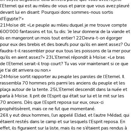
l’Eternel qui est au milieu de vous et parce que vous avez pleuré
devant lui en disant: Pourquoi donc sommes-nous sortis
d’Egypte?’»
21
Moïse dit: «Le peuple au milieu duquel je me trouve compte
600’000 fantassins et toi, tu dis: ‘Je leur donnerai de la viande et
ils en mangeront un mois tout entier’!
22
Devra-t-on égorger
pour eux des brebis et des bœufs pour qu’ils en aient assez? Ou
faudra-t-il rassembler pour eux tous les poissons de la mer pour
qu’ils en aient assez?»
23
L’Eternel répondit à Moïse: «Le bras
de l’Eternel serait-il trop court? Tu vas voir maintenant si ce que
je t’ai dit arrivera ou non.»
24
Moïse sortit rapporter au peuple les paroles de l’Eternel. Il
rassembla 70 hommes pris parmi les anciens du peuple et les
plaça autour de la tente.
25
L’Eternel descendit dans la nuée et
parla à Moïse. Il prit de l’Esprit qui était sur lui et le mit sur les
70 anciens. Dès que l’Esprit reposa sur eux, ceux-ci
prophétisèrent, mais ce ne fut que momentané.
26
Il y eut deux hommes, l’un appelé Eldad, et l’autre Médad, qui
étaient restés dans le camp et sur lesquels l’Esprit reposa. En
effet, ils figuraient sur la liste, mais ils ne s’étaient pas rendus à