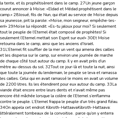
la tente, et ils prophétisèrent dans le camp.
27
Un jeune garçon
courut annoncer à Moïse: «Eldad et Médad prophétisent dans le
camp.»
28
Josué, fils de Nun, qui était au service de Moïse depuis
sa jeunesse, prit la parole: «Moïse, mon seigneur, empêche-les-
en!»
29
Moïse lui répondit: «Es-tu jaloux pour moi? Si seulement
tout le peuple de l’Eternel était composé de prophètes! Si
seulement l’Eternel mettait son Esprit sur eux!»
30
Et Moïse
retourna dans le camp, ainsi que les anciens d’Israël.
31
L’Eternel fit souffler de la mer un vent qui amena des cailles
et les dispersa sur le camp, sur environ une journée de marche
de chaque côté tout autour du camp. Il y en avait près d’un
mètre au-dessus du sol.
32
Tout ce jour-là et toute la nuit, ainsi
que toute la journée du lendemain, le peuple se leva et ramassa
les cailles. Celui qui en avait ramassé le moins en avait un volume
de 2200 litres. Ils les étendirent pour eux autour du camp.
33
La
viande était encore entre leurs dents et n’avait même pas
encore été mâchée lorsque la colère de l’Eternel s’enflamma
contre le peuple. L’Eternel frappa le peuple d’un très grand fléau.
34
On appela cet endroit Kibroth-Hattaava
Kibroth-Hattaava
:
littéralement tombeaux de la convoitise.
parce qu’on y enterra