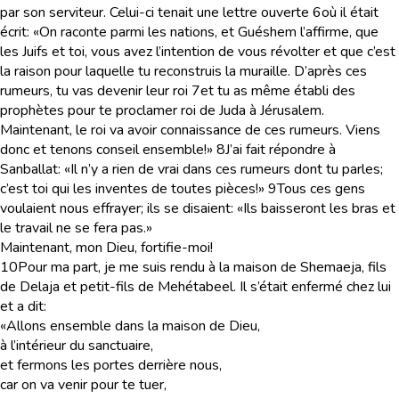
par son serviteur. Celui-ci tenait une lettre ouverte
6
où il était
écrit: «On raconte parmi les nations, et Guéshem l’affirme, que
les Juifs et toi, vous avez l’intention de vous révolter et que c’est
la raison pour laquelle tu reconstruis la muraille. D’après ces
rumeurs, tu vas devenir leur roi
7
et tu as même établi des
prophètes pour te proclamer roi de Juda à Jérusalem.
Maintenant, le roi va avoir connaissance de ces rumeurs. Viens
donc et tenons conseil ensemble!»
8
J’ai fait répondre à
Sanballat: «Il n’y a rien de vrai dans ces rumeurs dont tu parles;
c’est toi qui les inventes de toutes pièces!»
9
Tous ces gens
voulaient nous effrayer; ils se disaient: «Ils baisseront les bras et
le travail ne se fera pas.»
Maintenant, mon Dieu, fortifie-moi!
10
Pour ma part, je me suis rendu à la maison de Shemaeja, fils
de Delaja et petit-fils de Mehétabeel. Il s’était enfermé chez lui
et a dit:
«Allons ensemble dans la maison de Dieu,
à l’intérieur du sanctuaire,
et fermons les portes derrière nous,
car on va venir pour te tuer,