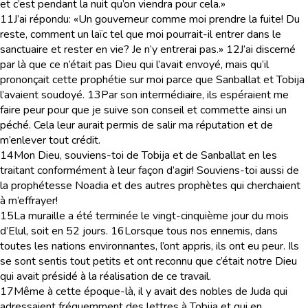
et c’est pendant la nuit qu’on viendra pour cela.»
11
J’ai répondu: «Un gouverneur comme moi prendre la fuite! Du
reste, comment un laïc tel que moi pourrait-il entrer dans le
sanctuaire et rester en vie? Je n’y entrerai pas.»
12
J’ai discerné
par là que ce n’était pas Dieu qui l’avait envoyé, mais qu’il
prononçait cette prophétie sur moi parce que Sanballat et Tobija
l’avaient soudoyé.
13
Par son intermédiaire, ils espéraient me
faire peur pour que je suive son conseil et commette ainsi un
péché. Cela leur aurait permis de salir ma réputation et de
m’enlever tout crédit.
14
Mon Dieu, souviens-toi de Tobija et de Sanballat en les
traitant conformément à leur façon d’agir! Souviens-toi aussi de
la prophétesse Noadia et des autres prophètes qui cherchaient
à m’effrayer!
15
La muraille a été terminée le vingt-cinquième jour du mois
d’Elul, soit en 52 jours.
16
Lorsque tous nos ennemis, dans
toutes les nations environnantes, l’ont appris, ils ont eu peur. Ils
se sont sentis tout petits et ont reconnu que c’était notre Dieu
qui avait présidé à la réalisation de ce travail.
17
Même à cette époque-là, il y avait des nobles de Juda qui
adressaient fréquemment des lettres à Tobija et qui en