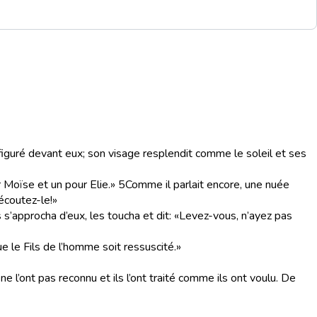
nsfiguré devant eux; son visage resplendit comme le soleil et ses
ur Moïse et un pour Elie.»
5
Comme il parlait encore, une nuée
écoutez-le!»
 s’approcha d’eux, les toucha et dit: «Levez-vous, n’ayez pas
 le Fils de l’homme soit ressuscité.»
 ne l’ont pas reconnu et ils l’ont traité comme ils ont voulu. De