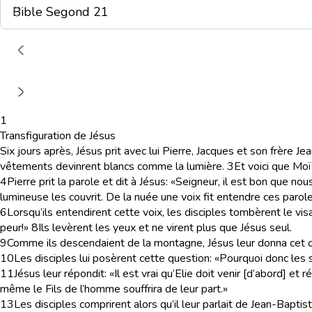
1
Transfiguration de Jésus
Six jours après, Jésus prit avec lui Pierre, Jacques et son frère Jea
vêtements devinrent blancs comme la lumière.
3
Et voici que Moïs
4
Pierre prit la parole et dit à Jésus: «Seigneur, il est bon que nous
lumineuse les couvrit. De la nuée une voix fit entendre ces parole
6
Lorsqu’ils entendirent cette voix, les disciples tombèrent le vis
peur!»
8
Ils levèrent les yeux et ne virent plus que Jésus seul.
9
Comme ils descendaient de la montagne, Jésus leur donna cet or
10
Les disciples lui posèrent cette question: «Pourquoi donc les sp
11
Jésus leur répondit: «Il est vrai qu’Elie doit venir [d’abord] et 
même le Fils de l’homme souffrira de leur part.»
13
Les disciples comprirent alors qu’il leur parlait de Jean-Baptist