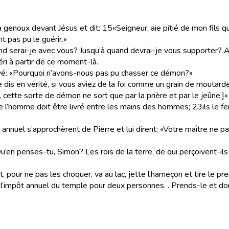
 à genoux devant Jésus et dit:
15
«Seigneur, aie pitié de mon fils q
nt pas pu le guérir.»
and serai-je avec vous? Jusqu’à quand devrai-je vous supporter? 
uéri à partir de ce moment-là.
privé: «Pourquoi n’avons-nous pas pu chasser ce démon?»
 dis en vérité, si vous aviez de la foi comme un grain de moutarde,
 cette sorte de démon ne sort que par la prière et par le jeûne.]»
s de l’homme doit être livré entre les mains des hommes;
23
ils le f
 annuel s’approchèrent de Pierre et lui dirent: «Votre maître ne pa
«Qu’en penses-tu, Simon? Les rois de la terre, de qui perçoivent-i
 pour ne pas les choquer, va au lac, jette l’hameçon et tire le pr
de l’impôt annuel du temple pour deux personnes.
. Prends-le et do