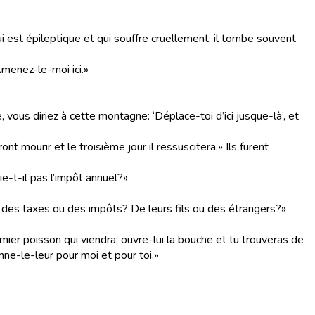
ui est épileptique et qui souffre cruellement; il tombe souvent
Amenez-le-moi ici.»
 vous diriez à cette montagne: ‘Déplace-toi d’ici jusque-là’, et
eront mourir et le troisième jour il ressuscitera.» Ils furent
ie-t-il pas l’impôt annuel?»
ls des taxes ou des impôts? De leurs fils ou des étrangers?»
emier poisson qui viendra; ouvre-lui la bouche et tu trouveras de
nne-le-leur pour moi et pour toi.»