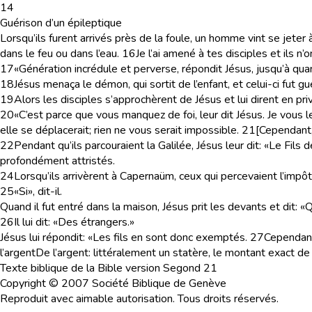
14
Guérison d’un épileptique
Lorsqu’ils furent arrivés près de la foule, un homme vint se jeter
dans le feu ou dans l’eau.
16
Je l’ai amené à tes disciples et ils n’o
17
«Génération incrédule et perverse, répondit Jésus, jusqu’à qu
18
Jésus menaça le démon, qui sortit de l’enfant, et celui-ci fut g
19
Alors les disciples s’approchèrent de Jésus et lui dirent en 
20
«C’est parce que vous manquez de foi, leur dit Jésus. Je vous le
elle se déplacerait; rien ne vous serait impossible.
21
[Cependant,
22
Pendant qu’ils parcouraient la Galilée, Jésus leur dit: «Le Fil
profondément attristés.
24
Lorsqu’ils arrivèrent à Capernaüm, ceux qui percevaient l’impôt
25
«Si», dit-il.
Quand il fut entré dans la maison, Jésus prit les devants et dit: 
26
Il lui dit: «Des étrangers.»
Jésus lui répondit: «Les fils en sont donc exemptés.
27
Cependant,
l’argent
De l’argent
: littéralement un statère, le montant exact 
Texte biblique de la Bible version Segond 21
Copyright © 2007 Société Biblique de Genève
Reproduit avec aimable autorisation. Tous droits réservés.