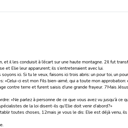
n, et il les conduisit à l’écart sur une haute montagne.
2
Il fut tra
e et Elie leur apparurent; ils s’entretenaient avec lui.
 soyons ici. Si tu le veux, faisons ici trois abris: un pour toi, un po
s: «Celui-ci est mon Fils bien-aimé, qui a toute mon approbation: 
age contre terre et furent saisis d’une grande frayeur.
7
Mais Jésus
dre: «Ne parlez à personne de ce que vous avez vu jusqu’à ce que
écialistes de la loi disent-ils qu’Elie doit venir d’abord?»
rétablir toutes choses,
12
mais je vous le dis: Elie est déjà venu, ils
e.