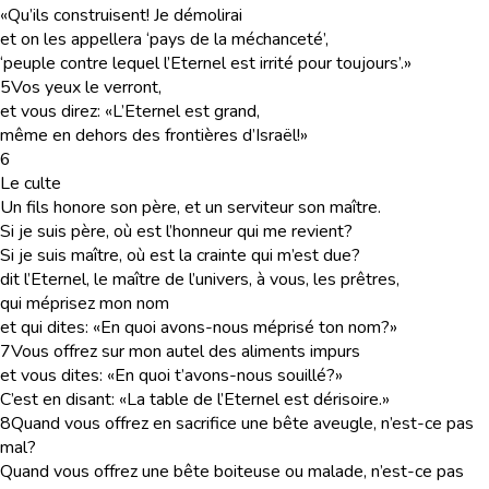
«Qu’ils construisent! Je démolirai
et on les appellera ‘pays de la méchanceté’,
‘peuple contre lequel l’Eternel est irrité pour toujours’.»
5
Vos yeux le verront,
et vous direz: «L’Eternel est grand,
même en dehors des frontières d’Israël!»
6
Le culte
Un fils honore son père, et un serviteur son maître.
Si je suis père, où est l’honneur qui me revient?
Si je suis maître, où est la crainte qui m’est due?
dit l’Eternel, le maître de l’univers, à vous, les prêtres,
qui méprisez mon nom
et qui dites: «En quoi avons-nous méprisé ton nom?»
7
Vous offrez sur mon autel des aliments impurs
et vous dites: «En quoi t’avons-nous souillé?»
C’est en disant: «La table de l’Eternel est dérisoire.»
8
Quand vous offrez en sacrifice une bête aveugle, n’est-ce pas
mal?
Quand vous offrez une bête boiteuse ou malade, n’est-ce pas