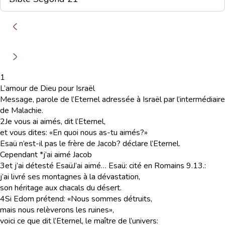
1
L’amour de Dieu pour Israël
Message, parole de l’Eternel adressée à Israël par l’intermédiaire
de Malachie
.
2
Je vous ai aimés, dit l’Eternel,
et vous dites: «En quoi nous as-tu aimés?»
Esaü n’est-il pas le frère de Jacob? déclare l’Eternel.
Cependant *j’ai aimé Jacob
3
et j’ai détesté Esaü
J’ai aimé… Esaü
: cité en Romains 9.13.
:
j’ai livré ses montagnes à la dévastation,
son héritage aux chacals du désert.
4
Si Edom prétend: «Nous sommes détruits,
mais nous relèverons les ruines»,
voici ce que dit l’Eternel, le maître de l’univers: