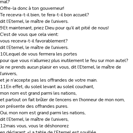
mal?
Offre-la donc à ton gouverneur!
Te recevra-t-il bien, te fera-t-il bon accueil?
dit l’Eternel, le maître de l’univers.
9
Et maintenant, priez Dieu pour qu’il ait pitié de nous!
C’est de vous que cela vient:
vous recevra-t-il favorablement?
dit l’Eternel, le maître de l’univers.
10
Lequel de vous fermera les portes
pour que vous n’allumiez plus inutilement le feu sur mon autel?
Je ne prends aucun plaisir en vous, dit l’Eternel, le maître de
l’univers,
et je n’accepte pas les offrandes de votre main.
11
En effet, du soleil levant au soleil couchant,
mon nom est grand parmi les nations,
et partout on fait brûler de l’encens en l’honneur de mon nom,
on présente des offrandes pures.
Oui, mon nom est grand parmi les nations,
dit l’Eternel, le maître de l’univers,
12
mais vous, vous le déshonorez
en déclarant: «La table de l’Eternel est souillée,