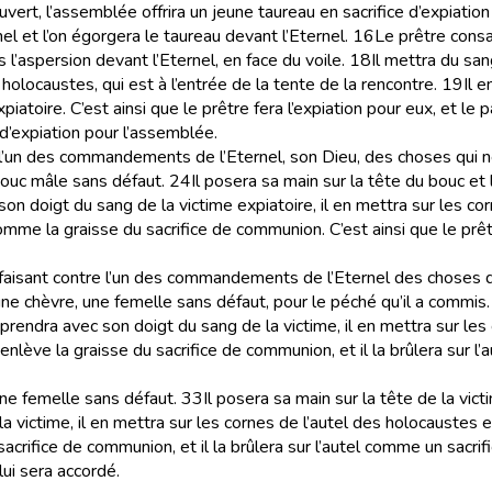
vert, l’assemblée offrira un jeune taureau en sacrifice d’expiation
el et l’on égorgera le taureau devant l’Eternel.
16
Le prêtre consa
s l’aspersion devant l’Eternel, en face du voile.
18
Il mettra du san
 holocaustes, qui est à l’entrée de la tente de la rencontre.
19
Il e
oire. C’est ainsi que le prêtre fera l’expiation pour eux, et le p
 d’expiation pour l’assemblée.
tre l’un des commandements de l’Eternel, son Dieu, des choses qui n
n bouc mâle sans défaut.
24
Il posera sa main sur la tête du bouc et
on doigt du sang de la victime expiatoire, il en mettra sur les co
, comme la graisse du sacrifice de communion. C’est ainsi que le prêt
 faisant contre l’un des commandements de l’Eternel des choses qu
ce une chèvre, une femelle sans défaut, pour le péché qu’il a commis.
prendra avec son doigt du sang de la victime, il en mettra sur les 
lève la graisse du sacrifice de communion, et il la brûlera sur l’au
a une femelle sans défaut.
33
Il posera sa main sur la tête de la vict
 victime, il en mettra sur les cornes de l’autel des holocaustes et 
rifice de communion, et il la brûlera sur l’autel comme un sacrific
lui sera accordé.