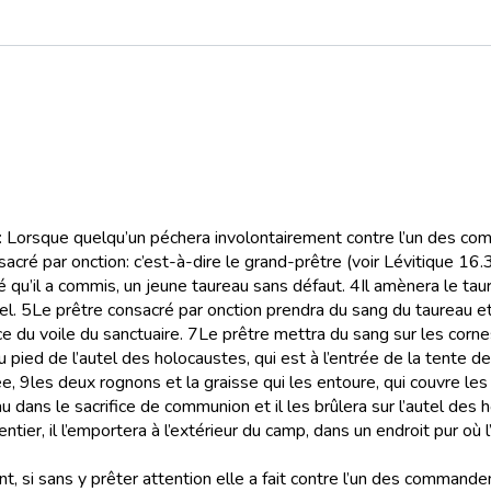
es: Lorsque quelqu’un péchera involontairement contre l’un des c
sacré par onction
: c’est-à-dire le grand-prêtre (voir Lévitique 16
ché qu’il a commis, un jeune taureau sans défaut.
4
Il amènera le taur
el.
5
Le prêtre consacré par onction prendra du sang du taureau et 
ce du voile du sanctuaire.
7
Le prêtre mettra du sang sur les cornes
u pied de l’autel des holocaustes, qui est à l’entrée de la tente de
ée,
9
les deux rognons et la graisse qui les entoure, qui couvre les 
dans le sacrifice de communion et il les brûlera sur l’autel des 
entier, il l’emportera à l’extérieur du camp, dans un endroit pur où l’
nt, si sans y prêter attention elle a fait contre l’un des command