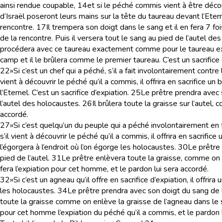
ainsi rendue coupable,
14
et si le péché commis vient à être décou
d’Israël poseront leurs mains sur la tête du taureau devant l’Etern
rencontre.
17
Il trempera son doigt dans le sang et il en fera 7 foi
de la rencontre. Puis il versera tout le sang au pied de l’autel des
procédera avec ce taureau exactement comme pour le taureau expiat
camp et il le brûlera comme le premier taureau. C’est un sacrifice
22
»Si c’est un chef qui a péché, s’il a fait involontairement con
vient à découvrir le péché qu’il a commis, il offrira en sacrifice u
l’Eternel. C’est un sacrifice d’expiation.
25
Le prêtre prendra avec s
l’autel des holocaustes.
26
Il brûlera toute la graisse sur l’autel
accordé.
27
»Si c’est quelqu’un du peuple qui a péché involontairement en
s’il vient à découvrir le péché qu’il a commis, il offrira en sacrifi
l’égorgera à l’endroit où l’on égorge les holocaustes.
30
Le prêtre 
pied de l’autel.
31
Le prêtre enlèvera toute la graisse, comme on en
fera l’expiation pour cet homme, et le pardon lui sera accordé.
32
»Si c’est un agneau qu’il offre en sacrifice d’expiation, il offrir
les holocaustes.
34
Le prêtre prendra avec son doigt du sang de la
toute la graisse comme on enlève la graisse de l’agneau dans le sac
pour cet homme l’expiation du péché qu’il a commis, et le pardon 