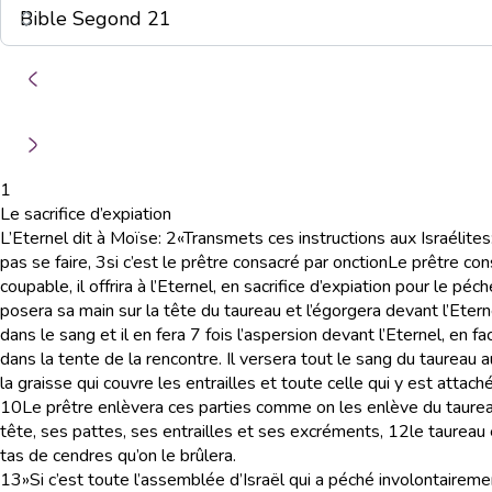
1
Le sacrifice d’expiation
L’Eternel dit à Moïse:
2
«Transmets ces instructions aux Israélit
pas se faire,
3
si c’est le prêtre consacré par onction
Le prêtre con
coupable, il offrira à l’Eternel, en sacrifice d’expiation pour le pé
posera sa main sur la tête du taureau et l’égorgera devant l’Etern
dans le sang et il en fera 7 fois l’aspersion devant l’Eternel, en fa
dans la tente de la rencontre. Il versera tout le sang du taureau a
la graisse qui couvre les entrailles et toute celle qui y est attach
10
Le prêtre enlèvera ces parties comme on les enlève du taureau 
tête, ses pattes, ses entrailles et ses excréments,
12
le taureau 
tas de cendres qu’on le brûlera.
13
»Si c’est toute l’assemblée d’Israël qui a péché involontaireme