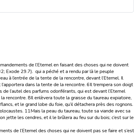
ommandements de l’Eternel en faisant des choses qui ne doivent
.32; Exode 29.7).
qui a péché et a rendu par là le peuple
eau à l’entrée de la tente de la rencontre, devant l’Eternel. Il
l’apportera dans la tente de la rencontre.
6
Il trempera son doigt
 de l’autel des parfums odoriférants, qui est devant l’Eternel
 la rencontre.
8
Il enlèvera toute la graisse du taureau expiatoire,
flancs, et le grand lobe du foie, qu’il détachera près des rognons.
holocaustes.
11
Mais la peau du taureau, toute sa viande avec sa
on jette les cendres, et il le brûlera au feu sur du bois; c’est sur le
ements de l’Eternel des choses qui ne doivent pas se faire et s’est