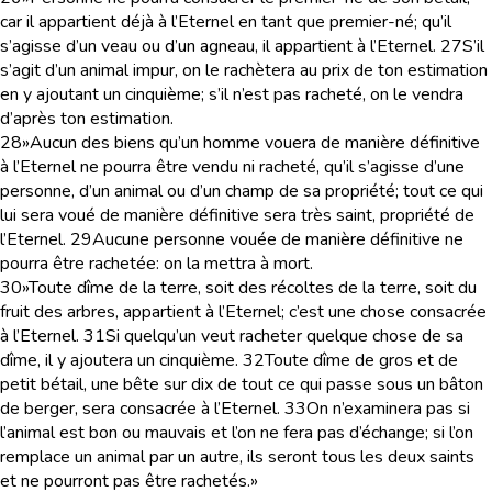
car il appartient déjà à l’Eternel en tant que premier-né; qu’il
s’agisse d’un veau ou d’un agneau, il appartient à l’Eternel.
27
S’il
s’agit d’un animal impur, on le rachètera au prix de ton estimation
en y ajoutant un cinquième; s’il n’est pas racheté, on le vendra
d’après ton estimation.
28
»Aucun des biens qu’un homme vouera de manière définitive
à l’Eternel ne pourra être vendu ni racheté, qu’il s’agisse d’une
personne, d’un animal ou d’un champ de sa propriété; tout ce qui
lui sera voué de manière définitive sera très saint, propriété de
l’Eternel.
29
Aucune personne vouée de manière définitive ne
pourra être rachetée: on la mettra à mort.
30
»Toute dîme de la terre, soit des récoltes de la terre, soit du
fruit des arbres, appartient à l’Eternel; c’est une chose consacrée
à l’Eternel.
31
Si quelqu’un veut racheter quelque chose de sa
dîme, il y ajoutera un cinquième.
32
Toute dîme de gros et de
petit bétail, une bête sur dix de tout ce qui passe sous un bâton
de berger, sera consacrée à l’Eternel.
33
On n’examinera pas si
l’animal est bon ou mauvais et l’on ne fera pas d’échange; si l’on
remplace un animal par un autre, ils seront tous les deux saints
et ne pourront pas être rachetés.»