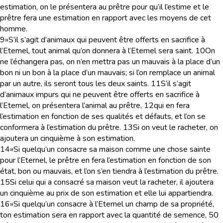
estimation, on le présentera au prêtre pour qu’il l’estime et le
prêtre fera une estimation en rapport avec les moyens de cet
homme.
9
»S’il s’agit d’animaux qui peuvent être offerts en sacrifice à
l’Eternel, tout animal qu’on donnera à l’Eternel sera saint.
10
On
ne l’échangera pas, on n’en mettra pas un mauvais à la place d’un
bon ni un bon à la place d’un mauvais; si l’on remplace un animal
par un autre, ils seront tous les deux saints.
11
S’il s’agit
d’animaux impurs qui ne peuvent être offerts en sacrifice à
l’Eternel, on présentera l’animal au prêtre,
12
qui en fera
l’estimation en fonction de ses qualités et défauts, et l’on se
conformera à l’estimation du prêtre.
13
Si on veut le racheter, on
ajoutera un cinquième à son estimation.
14
»Si quelqu’un consacre sa maison comme une chose sainte
pour l’Eternel, le prêtre en fera l’estimation en fonction de son
état, bon ou mauvais, et l’on s’en tiendra à l’estimation du prêtre.
15
Si celui qui a consacré sa maison veut la racheter, il ajoutera
un cinquième au prix de son estimation et elle lui appartiendra.
16
»Si quelqu’un consacre à l’Eternel un champ de sa propriété,
ton estimation sera en rapport avec la quantité de semence, 50