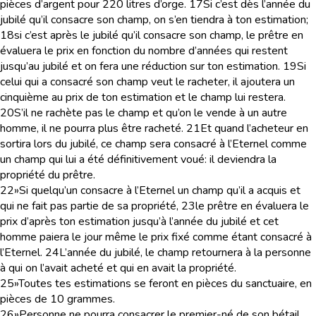
pièces d’argent pour 220 litres d’orge.
17
Si c’est dès l’année du
jubilé qu’il consacre son champ, on s’en tiendra à ton estimation;
18
si c’est après le jubilé qu’il consacre son champ, le prêtre en
évaluera le prix en fonction du nombre d’années qui restent
jusqu’au jubilé et on fera une réduction sur ton estimation.
19
Si
celui qui a consacré son champ veut le racheter, il ajoutera un
cinquième au prix de ton estimation et le champ lui restera.
20
S’il ne rachète pas le champ et qu’on le vende à un autre
homme, il ne pourra plus être racheté.
21
Et quand l’acheteur en
sortira lors du jubilé, ce champ sera consacré à l’Eternel comme
un champ qui lui a été définitivement voué: il deviendra la
propriété du prêtre.
22
»Si quelqu’un consacre à l’Eternel un champ qu’il a acquis et
qui ne fait pas partie de sa propriété,
23
le prêtre en évaluera le
prix d’après ton estimation jusqu’à l’année du jubilé et cet
homme paiera le jour même le prix fixé comme étant consacré à
l’Eternel.
24
L’année du jubilé, le champ retournera à la personne
à qui on l’avait acheté et qui en avait la propriété.
25
»Toutes tes estimations se feront en pièces du sanctuaire, en
pièces de 10 grammes.
26
»Personne ne pourra consacrer le premier-né de son bétail,