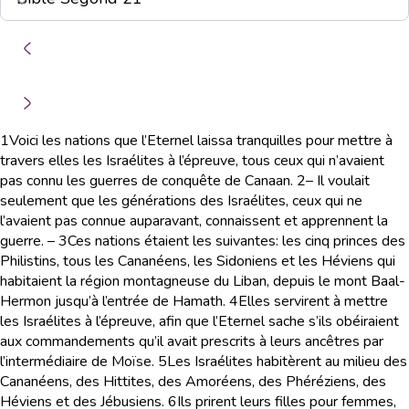
1
Voici les nations que l’Eternel laissa tranquilles pour mettre à
travers elles les Israélites à l’épreuve, tous ceux qui n’avaient
pas connu les guerres de conquête de Canaan.
2
– Il voulait
seulement que les générations des Israélites, ceux qui ne
l’avaient pas connue auparavant, connaissent et apprennent la
guerre. –
3
Ces nations étaient les suivantes: les cinq princes des
Philistins, tous les Cananéens, les Sidoniens et les Héviens qui
habitaient la région montagneuse du Liban, depuis le mont Baal-
Hermon jusqu’à l’entrée de Hamath.
4
Elles servirent à mettre
les Israélites à l’épreuve, afin que l’Eternel sache s’ils obéiraient
aux commandements qu’il avait prescrits à leurs ancêtres par
l’intermédiaire de Moïse.
5
Les Israélites habitèrent au milieu des
Cananéens, des Hittites, des Amoréens, des Phéréziens, des
Héviens et des Jébusiens.
6
Ils prirent leurs filles pour femmes,