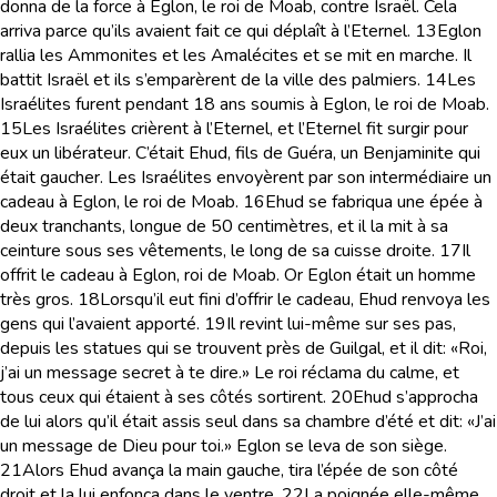
donna de la force à Eglon, le roi de Moab, contre Israël. Cela
arriva parce qu’ils avaient fait ce qui déplaît à l’Eternel.
13
Eglon
rallia les Ammonites et les Amalécites et se mit en marche. Il
battit Israël et ils s’emparèrent de la ville des palmiers.
14
Les
Israélites furent pendant 18 ans soumis à Eglon, le roi de Moab.
15
Les Israélites crièrent à l’Eternel, et l’Eternel fit surgir pour
eux un libérateur. C’était Ehud, fils de Guéra, un Benjaminite qui
était gaucher. Les Israélites envoyèrent par son intermédiaire un
cadeau à Eglon, le roi de Moab.
16
Ehud se fabriqua une épée à
deux tranchants, longue de 50 centimètres, et il la mit à sa
ceinture sous ses vêtements, le long de sa cuisse droite.
17
Il
offrit le cadeau à Eglon, roi de Moab. Or Eglon était un homme
très gros.
18
Lorsqu’il eut fini d’offrir le cadeau, Ehud renvoya les
gens qui l’avaient apporté.
19
Il revint lui-même sur ses pas,
depuis les statues qui se trouvent près de Guilgal, et il dit: «Roi,
j’ai un message secret à te dire.» Le roi réclama du calme, et
tous ceux qui étaient à ses côtés sortirent.
20
Ehud s’approcha
de lui alors qu’il était assis seul dans sa chambre d’été et dit: «J’ai
un message de Dieu pour toi.» Eglon se leva de son siège.
21
Alors Ehud avança la main gauche, tira l’épée de son côté
droit et la lui enfonça dans le ventre.
22
La poignée elle-même