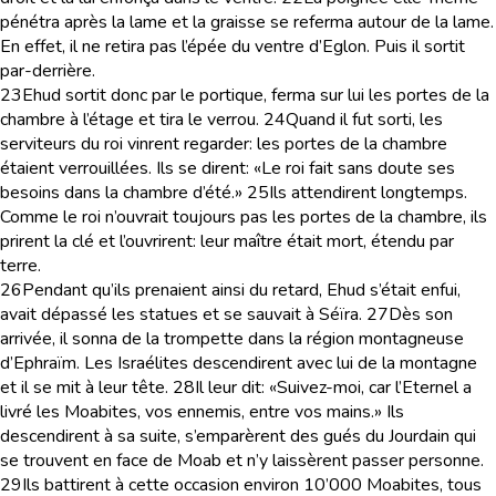
pénétra après la lame et la graisse se referma autour de la lame.
En effet, il ne retira pas l’épée du ventre d’Eglon. Puis il sortit
par-derrière.
23
Ehud sortit donc par le portique, ferma sur lui les portes de la
chambre à l’étage et tira le verrou.
24
Quand il fut sorti, les
serviteurs du roi vinrent regarder: les portes de la chambre
étaient verrouillées. Ils se dirent: «Le roi fait sans doute ses
besoins dans la chambre d’été.»
25
Ils attendirent longtemps.
Comme le roi n’ouvrait toujours pas les portes de la chambre, ils
prirent la clé et l’ouvrirent: leur maître était mort, étendu par
terre.
26
Pendant qu’ils prenaient ainsi du retard, Ehud s’était enfui,
avait dépassé les statues et se sauvait à Séïra.
27
Dès son
arrivée, il sonna de la trompette dans la région montagneuse
d’Ephraïm. Les Israélites descendirent avec lui de la montagne
et il se mit à leur tête.
28
Il leur dit: «Suivez-moi, car l’Eternel a
livré les Moabites, vos ennemis, entre vos mains.» Ils
descendirent à sa suite, s’emparèrent des gués du Jourdain qui
se trouvent en face de Moab et n’y laissèrent passer personne.
29
Ils battirent à cette occasion environ 10’000 Moabites, tous