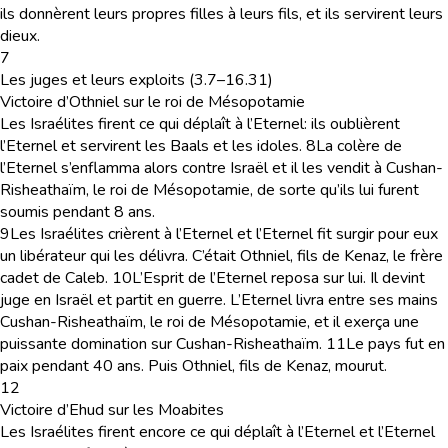
ils donnèrent leurs propres filles à leurs fils, et ils servirent leurs
dieux.
7
Les juges et leurs exploits (3.7–16.31)
Victoire d’Othniel sur le roi de Mésopotamie
Les Israélites firent ce qui déplaît à l’Eternel: ils oublièrent
l’Eternel et servirent les Baals et les idoles.
8
La colère de
l’Eternel s’enflamma alors contre Israël et il les vendit à Cushan-
Risheathaïm, le roi de Mésopotamie, de sorte qu’ils lui furent
soumis pendant 8 ans.
9
Les Israélites crièrent à l’Eternel et l’Eternel fit surgir pour eux
un libérateur qui les délivra. C’était Othniel, fils de Kenaz, le frère
cadet de Caleb.
10
L’Esprit de l’Eternel reposa sur lui. Il devint
juge en Israël et partit en guerre. L’Eternel livra entre ses mains
Cushan-Risheathaïm, le roi de Mésopotamie, et il exerça une
puissante domination sur Cushan-Risheathaïm.
11
Le pays fut en
paix pendant 40 ans. Puis Othniel, fils de Kenaz, mourut.
12
Victoire d’Ehud sur les Moabites
Les Israélites firent encore ce qui déplaît à l’Eternel et l’Eternel