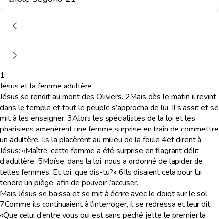
1
Jésus et la femme adultère
Jésus se rendit au mont des Oliviers.
2
Mais dès le matin il revint
dans le temple et tout le peuple s’approcha de lui. Il s’assit et se
mit à les enseigner.
3
Alors les spécialistes de la loi et les
pharisiens amenèrent une femme surprise en train de commettre
un adultère. Ils la placèrent au milieu de la foule
4
et dirent à
Jésus: «Maître, cette femme a été surprise en flagrant délit
d’adultère.
5
Moïse, dans la loi, nous a ordonné de lapider de
telles femmes. Et toi, que dis-tu?»
6
Ils disaient cela pour lui
tendre un piège, afin de pouvoir l’accuser.
Mais Jésus se baissa et se mit à écrire avec le doigt sur le sol.
7
Comme ils continuaient à l’interroger, il se redressa et leur dit:
«Que celui d’entre vous qui est sans péché jette le premier la