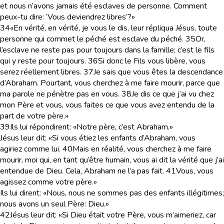
et nous n’avons jamais été esclaves de personne. Comment
peux-tu dire: ‘Vous deviendrez libres’?»
34
«En vérité, en vérité, je vous le dis, leur répliqua Jésus, toute
personne qui commet le péché est esclave du péché.
35
Or,
l’esclave ne reste pas pour toujours dans la famille; c’est le fils
qui y reste pour toujours.
36
Si donc le Fils vous libère, vous
serez réellement libres.
37
Je sais que vous êtes la descendance
d’Abraham. Pourtant, vous cherchez à me faire mourir, parce que
ma parole ne pénètre pas en vous.
38
Je dis ce que j’ai vu chez
mon Père et vous, vous faites ce que vous avez entendu de la
part de votre père.»
39
Ils lui répondirent: «Notre père, c’est Abraham.»
Jésus leur dit: «Si vous étiez les enfants d’Abraham, vous
agiriez comme lui.
40
Mais en réalité, vous cherchez à me faire
mourir, moi qui, en tant qu’être humain, vous ai dit la vérité que j’ai
entendue de Dieu. Cela, Abraham ne l’a pas fait.
41
Vous, vous
agissez comme votre père.»
Ils lui dirent: «Nous, nous ne sommes pas des enfants illégitimes;
nous avons un seul Père: Dieu.»
42
Jésus leur dit: «Si Dieu était votre Père, vous m’aimeriez, car