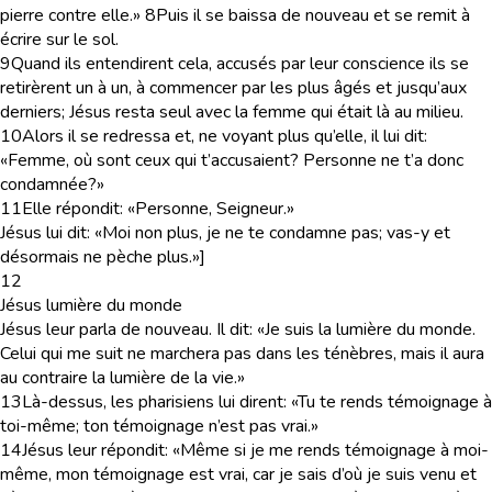
pierre contre elle.»
8
Puis il se baissa de nouveau et se remit à
écrire sur le sol.
9
Quand ils entendirent cela, accusés par leur conscience ils se
retirèrent un à un, à commencer par les plus âgés et jusqu’aux
derniers; Jésus resta seul avec la femme qui était là au milieu.
10
Alors il se redressa et, ne voyant plus qu’elle, il lui dit:
«Femme, où sont ceux qui t’accusaient? Personne ne t’a donc
condamnée?»
11
Elle répondit: «Personne, Seigneur.»
Jésus lui dit: «Moi non plus, je ne te condamne pas; vas-y et
désormais ne pèche plus.»]
12
Jésus lumière du monde
Jésus leur parla de nouveau. Il dit: «Je suis la lumière du monde.
Celui qui me suit ne marchera pas dans les ténèbres, mais il aura
au contraire la lumière de la vie.»
13
Là-dessus, les pharisiens lui dirent: «Tu te rends témoignage à
toi-même; ton témoignage n’est pas vrai.»
14
Jésus leur répondit: «Même si je me rends témoignage à moi-
même, mon témoignage est vrai, car je sais d’où je suis venu et