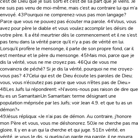
c’est de Dieu que je suis sorti et c’est de sa part que je viens. Je
ne suis pas venu de moi-même, mais c’est au contraire lui qui m’a
envoyé.
43
Pourquoi ne comprenez-vous pas mon langage?
Parce que vous ne pouvez pas écouter ma parole.
44
Vous, vous
avez pour père le diable et vous voulez accomplir les désirs de
votre père. Il a été meurtrier dès le commencement et il ne s’est
pas tenu dans la vérité parce qu’il n’y a pas de vérité en lui.
Lorsqu’il profère le mensonge, il parle de son propre fond, car il
est menteur et le père du mensonge.
45
Mais moi, parce que je
dis la vérité, vous ne me croyez pas.
46
Qui de vous me
convaincra de péché? Si je dis la vérité, pourquoi ne me croyez-
vous pas?
47
Celui qui est de Dieu écoute les paroles de Dieu;
vous, vous n’écoutez pas parce que vous n’êtes pas de Dieu.»
48
Les Juifs lui répondirent: «N’avons-nous pas raison de dire que
tu es un Samaritain
Un Samaritain
: terme désignant une
population méprisée par les Juifs; voir Jean 4.9.
et que tu as un
démon?»
49
Jésus répliqua: «Je n’ai pas de démon. Au contraire, j’honore
mon Père et vous, vous me déshonorez.
50
Je ne cherche pas ma
gloire. Il y en a un qui la cherche et qui juge.
51
En vérité, en
vérité, je vous le dis, si quelqu’un garde ma parole, il ne mourra