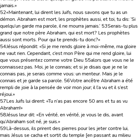
jamais.»
52
«Maintenant, lui dirent les Juifs, nous savons que tu as un
démon. Abraham est mort, les prophètes aussi, et toi, tu dis: ‘Si
quelqu’un garde ma parole, il ne mourra jamais.’
53
Serais-tu plus
grand que notre père Abraham, qui est mort? Les prophètes
aussi sont morts. Pour qui te prends-tu donc?»
54
Jésus répondit: «Si je me rends gloire à moi-même, ma gloire
ne vaut rien. Cependant, c’est mon Père qui me rend gloire, lui
que vous présentez comme votre Dieu
55
alors que vous ne le
connaissez pas. Moi, je le connais; et si je disais que je ne le
connais pas, je serais comme vous: un menteur. Mais je le
connais et je garde sa parole.
56
Votre ancêtre Abraham a été
rempli de joie à la pensée de voir mon jour; il l’a vu et il s’est
réjoui.»
57
Les Juifs lui dirent: «Tu n’as pas encore 50 ans et tu as vu
Abraham!»
58
Jésus leur dit: «En vérité, en vérité, je vous le dis, avant
qu’Abraham soit né, je suis.»
59
Là-dessus, ils prirent des pierres pour les jeter contre lui,
mais Jésus se cacha et sortit du temple [en passant au milieu