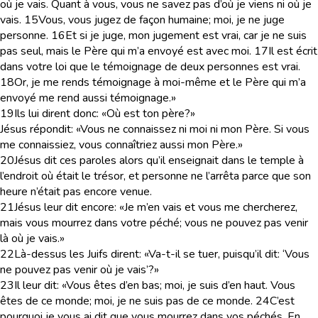
où je vais. Quant à vous, vous ne savez pas d’où je viens ni où je
vais.
15
Vous, vous jugez de façon humaine; moi, je ne juge
personne.
16
Et si je juge, mon jugement est vrai, car je ne suis
pas seul, mais le Père qui m’a envoyé est avec moi.
17
Il est écrit
dans votre loi que le témoignage de deux personnes est vrai.
18
Or, je me rends témoignage à moi-même et le Père qui m’a
envoyé me rend aussi témoignage.»
19
Ils lui dirent donc: «Où est ton père?»
Jésus répondit: «Vous ne connaissez ni moi ni mon Père. Si vous
me connaissiez, vous connaîtriez aussi mon Père.»
20
Jésus dit ces paroles alors qu’il enseignait dans le temple à
l’endroit où était le trésor, et personne ne l’arrêta parce que son
heure n’était pas encore venue.
21
Jésus leur dit encore: «Je m’en vais et vous me chercherez,
mais vous mourrez dans votre péché; vous ne pouvez pas venir
là où je vais.»
22
Là-dessus les Juifs dirent: «Va-t-il se tuer, puisqu’il dit: ‘Vous
ne pouvez pas venir où je vais’?»
23
Il leur dit: «Vous êtes d’en bas; moi, je suis d’en haut. Vous
êtes de ce monde; moi, je ne suis pas de ce monde.
24
C’est
pourquoi je vous ai dit que vous mourrez dans vos péchés. En