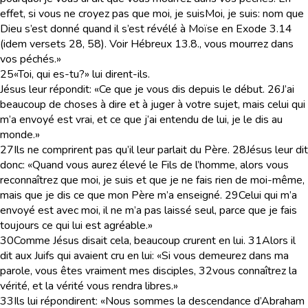
effet, si vous ne croyez pas que moi, je suis
Moi, je suis
: nom que
Dieu s’est donné quand il s’est révélé à Moïse en Exode 3.14
(idem versets 28, 58). Voir Hébreux 13.8.
, vous mourrez dans
vos péchés.»
25
«Toi, qui es-tu?» lui dirent-ils.
Jésus leur répondit: «Ce que je vous dis depuis le début.
26
J’ai
beaucoup de choses à dire et à juger à votre sujet, mais celui qui
m’a envoyé est vrai, et ce que j’ai entendu de lui, je le dis au
monde.»
27
Ils ne comprirent pas qu’il leur parlait du Père.
28
Jésus leur dit
donc: «Quand vous aurez élevé le Fils de l’homme, alors vous
reconnaîtrez que moi, je suis et que je ne fais rien de moi-même,
mais que je dis ce que mon Père m’a enseigné.
29
Celui qui m’a
envoyé est avec moi, il ne m’a pas laissé seul, parce que je fais
toujours ce qui lui est agréable.»
30
Comme Jésus disait cela, beaucoup crurent en lui.
31
Alors il
dit aux Juifs qui avaient cru en lui: «Si vous demeurez dans ma
parole, vous êtes vraiment mes disciples,
32
vous connaîtrez la
vérité, et la vérité vous rendra libres.»
33
Ils lui répondirent: «Nous sommes la descendance d’Abraham