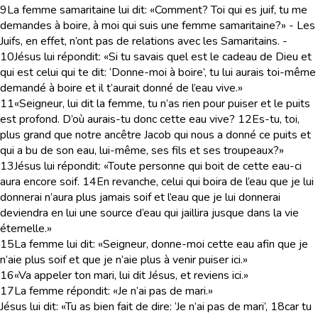
9
La femme samaritaine lui dit: «Comment? Toi qui es juif, tu me
demandes à boire, à moi qui suis une femme samaritaine?» - Les
Juifs, en effet, n’ont pas de relations avec les Samaritains. -
10
Jésus lui répondit: «Si tu savais quel est le cadeau de Dieu et
qui est celui qui te dit: ‘Donne-moi à boire’, tu lui aurais toi-même
demandé à boire et il t’aurait donné de l’eau vive.»
11
«Seigneur, lui dit la femme, tu n’as rien pour puiser et le puits
est profond. D’où aurais-tu donc cette eau vive?
12
Es-tu, toi,
plus grand que notre ancêtre Jacob qui nous a donné ce puits et
qui a bu de son eau, lui-même, ses fils et ses troupeaux?»
13
Jésus lui répondit: «Toute personne qui boit de cette eau-ci
aura encore soif.
14
En revanche, celui qui boira de l’eau que je lui
donnerai n’aura plus jamais soif et l’eau que je lui donnerai
deviendra en lui une source d’eau qui jaillira jusque dans la vie
éternelle.»
15
La femme lui dit: «Seigneur, donne-moi cette eau afin que je
n’aie plus soif et que je n’aie plus à venir puiser ici.»
16
«Va appeler ton mari, lui dit Jésus, et reviens ici.»
17
La femme répondit: «Je n’ai pas de mari.»
Jésus lui dit: «Tu as bien fait de dire: ‘Je n’ai pas de mari’,
18
car tu