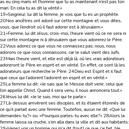
as eu cinq maris et l’homme que tu as maintenant n’est pas ton
mari. En cela tu as dit la vérité.»
19
«Seigneur, lui dit la femme, je vois que tu es un prophète.
20
Nos ancêtres ont adoré sur cette montagne et vous dites,
vous, que l’endroit où il faut adorer est à Jérusalem.»
21
«Femme, lui dit Jésus, crois-moi, l’heure vient où ce ne sera ni
sur cette montagne ni à Jérusalem que vous adorerez le Père.
22
Vous adorez ce que vous ne connaissez pas; nous, nous
adorons ce que nous connaissons, car le salut vient des Juifs.
23
Mais l’heure vient, et elle est déjà là, où les vrais adorateurs
adoreront le Père en esprit et en vérité. En effet, ce sont là les
adorateurs que recherche le Père.
24
Dieu est Esprit et il faut
que ceux qui l’adorent l’adorent en esprit et en vérité.»
25
La femme lui dit: «Je sais que le Messie doit venir, celui que
l’on appelle Christ. Quand il sera venu, il nous annoncera tout.»
26
Jésus lui dit: «Je le suis, moi qui te parle.»
27
Là-dessus arrivèrent ses disciples, et ils étaient étonnés de
ce qu’il parlait avec une femme. Toutefois, aucun ne dit: «Que lui
demandes-tu?» ou: «Pourquoi parles-tu avec elle?»
28
Alors la
femme laissa sa cruche, s’en alla dans la ville et dit aux habitants:
29
«Venez voir un homme qui m’a dit [tout] ce que j’ai fait. Ne