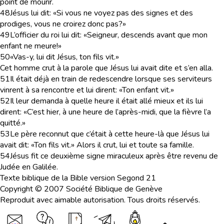
point de mourir.
48
Jésus lui dit: «Si vous ne voyez pas des signes et des
prodiges, vous ne croirez donc pas?»
49
L’officier du roi lui dit: «Seigneur, descends avant que mon
enfant ne meure!»
50
«Vas-y, lui dit Jésus, ton fils vit.»
Cet homme crut à la parole que Jésus lui avait dite et s’en alla.
51
Il était déjà en train de redescendre lorsque ses serviteurs
vinrent à sa rencontre et lui dirent: «Ton enfant vit.»
52
Il leur demanda à quelle heure il était allé mieux et ils lui
dirent: «C’est hier, à une heure de l’après-midi, que la fièvre l’a
quitté.»
53
Le père reconnut que c’était à cette heure-là que Jésus lui
avait dit: «Ton fils vit.» Alors il crut, lui et toute sa famille.
54
Jésus fit ce deuxième signe miraculeux après être revenu de
Judée en Galilée.
Texte biblique de la Bible version Segond 21
Copyright © 2007 Société Biblique de Genève
Reproduit avec aimable autorisation. Tous droits réservés.