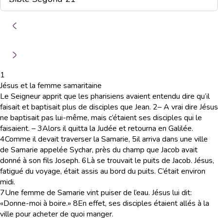
1
Jésus et la femme samaritaine
Le Seigneur apprit que les pharisiens avaient entendu dire qu’il
faisait et baptisait plus de disciples que Jean.
2
– A vrai dire Jésus
ne baptisait pas lui-même, mais c’étaient ses disciples qui le
faisaient. –
3
Alors il quitta la Judée et retourna en Galilée.
4
Comme il devait traverser la Samarie,
5
il arriva dans une ville
de Samarie appelée Sychar, près du champ que Jacob avait
donné à son fils Joseph.
6
Là se trouvait le puits de Jacob. Jésus,
fatigué du voyage, était assis au bord du puits. C’était environ
midi.
7
Une femme de Samarie vint puiser de l’eau. Jésus lui dit:
«Donne-moi à boire.»
8
En effet, ses disciples étaient allés à la
ville pour acheter de quoi manger.