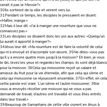
serait-il pas le Messie?»
30
Ils sortirent de la ville et vinrent vers lui.
31
Pendant ce temps, les disciples le pressaient en disant:
«Maître, mange.»
32
Mais il leur dit: «J’ai à manger une nourriture que vous ne
connaissez pas.»
33
Les disciples se disaient donc les uns aux autres: «Quelqu’un
lui aurait-il apporté à manger?»
34
Jésus leur dit: «Ma nourriture est de faire la volonté de celui
qui m’a envoyé et d’accomplir son œuvre.
35
Ne dites-vous pas
qu’il y a encore quatre mois jusqu’à la moisson? Eh bien, je vous
le dis, levez les yeux et regardez les champs: ils sont déjà blancs
pour la moisson.
36
Celui qui moissonne reçoit un salaire et
amasse du fruit pour la vie éternelle, afin que celui qui sème et
celui qui moissonne se réjouissent ensemble.
37
En effet, en cela
cette parole est vraie: ‘L’un sème et l’autre moissonne.’
38
Je
vous ai envoyés récolter une moisson qui ne vous a pas
demandé de travail; d’autres ont travaillé et vous êtes entrés
dans leur travail.»
39
Beaucoup de Samaritains de cette ville crurent en Jésus à