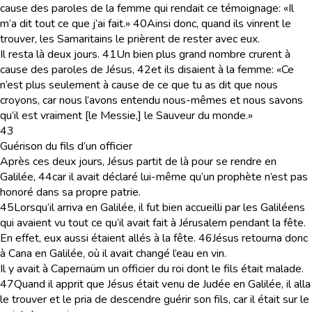
cause des paroles de la femme qui rendait ce témoignage: «Il
m’a dit tout ce que j’ai fait.»
40
Ainsi donc, quand ils vinrent le
trouver, les Samaritains le prièrent de rester avec eux.
Il resta là deux jours.
41
Un bien plus grand nombre crurent à
cause des paroles de Jésus,
42
et ils disaient à la femme: «Ce
n’est plus seulement à cause de ce que tu as dit que nous
croyons, car nous l’avons entendu nous-mêmes et nous savons
qu’il est vraiment [le Messie,] le Sauveur du monde.»
43
Guérison du fils d’un officier
Après ces deux jours, Jésus partit de là pour se rendre en
Galilée,
44
car il avait déclaré lui-même qu’un prophète n’est pas
honoré dans sa propre patrie.
45
Lorsqu’il arriva en Galilée, il fut bien accueilli par les Galiléens
qui avaient vu tout ce qu’il avait fait à Jérusalem pendant la fête.
En effet, eux aussi étaient allés à la fête.
46
Jésus retourna donc
à Cana en Galilée, où il avait changé l’eau en vin.
Il y avait à Capernaüm un officier du roi dont le fils était malade.
47
Quand il apprit que Jésus était venu de Judée en Galilée, il alla
le trouver et le pria de descendre guérir son fils, car il était sur le