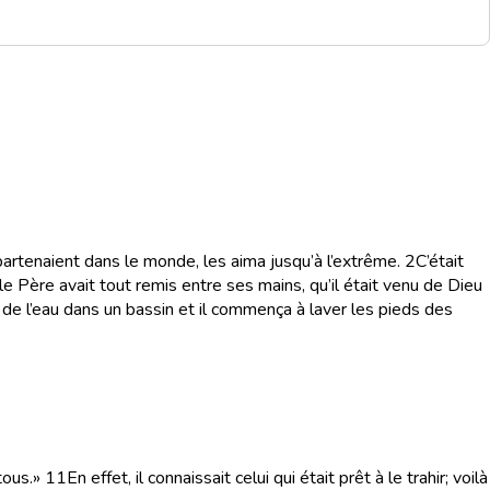
artenaient dans le monde, les aima jusqu’à l’extrême.
2
C’était
le Père avait tout remis entre ses mains, qu’il était venu de Dieu
a de l’eau dans un bassin et il commença à laver les pieds des
tous.»
11
En effet, il connaissait celui qui était prêt à le trahir; voilà