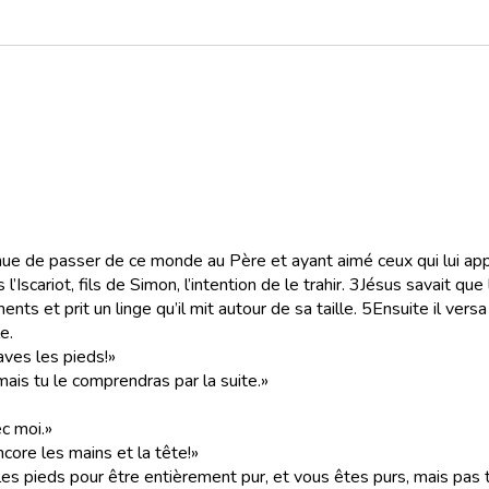
nue de passer de ce monde au Père et ayant aimé ceux qui lui app
scariot, fils de Simon, l’intention de le trahir.
3
Jésus savait que 
nts et prit un linge qu’il mit autour de sa taille.
5
Ensuite il vers
e.
laves les pieds!»
 mais tu le comprendras par la suite.»
ec moi.»
ncore les mains et la tête!»
r les pieds pour être entièrement pur, et vous êtes purs, mais pas 