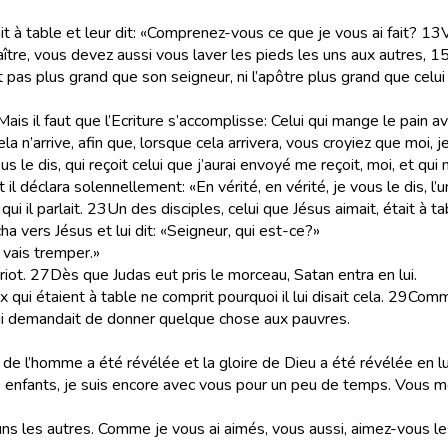
it à table et leur dit: «Comprenez-vous ce que je vous ai fait?
13
V
aître, vous devez aussi vous laver les pieds les uns aux autres,
1
est pas plus grand que son seigneur, ni l’apôtre plus grand que celui
 Mais il faut que l’Ecriture s’accomplisse: Celui qui mange le pain 
a n’arrive, afin que, lorsque cela arrivera, vous croyiez que moi, j
ous le dis, qui reçoit celui que j’aurai envoyé me reçoit, moi, et qui
il déclara solennellement: «En vérité, en vérité, je vous le dis, l’
i il parlait.
23
Un des disciples, celui que Jésus aimait, était à t
ha vers Jésus et lui dit: «Seigneur, qui est-ce?»
 vais tremper.»
riot.
27
Dès que Judas eut pris le morceau, Satan entra en lui.
qui étaient à table ne comprit pourquoi il lui disait cela.
29
Comme
 lui demandait de donner quelque chose aux pauvres.
ls de l’homme a été révélée et la gloire de Dieu a été révélée en lu
 enfants, je suis encore avec vous pour un peu de temps. Vous me c
les autres. Comme je vous ai aimés, vous aussi, aimez-vous les