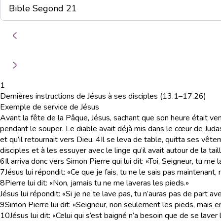
1
Dernières instructions de Jésus à ses disciples (13.1–17.26)
Exemple de service de Jésus
Avant la fête de la Pâque, Jésus, sachant que son heure était ve
pendant le souper. Le diable avait déjà mis dans le cœur de Judas l’I
et qu’il retournait vers Dieu.
4
Il se leva de table, quitta ses vêteme
disciples et à les essuyer avec le linge qu’il avait autour de la taill
6
Il arriva donc vers Simon Pierre qui lui dit: «Toi, Seigneur, tu me 
7
Jésus lui répondit: «Ce que je fais, tu ne le sais pas maintenant,
8
Pierre lui dit: «Non, jamais tu ne me laveras les pieds.»
Jésus lui répondit: «Si je ne te lave pas, tu n’auras pas de part av
9
Simon Pierre lui dit: «Seigneur, non seulement les pieds, mais e
10
Jésus lui dit: «Celui qui s’est baigné n’a besoin que de se lave