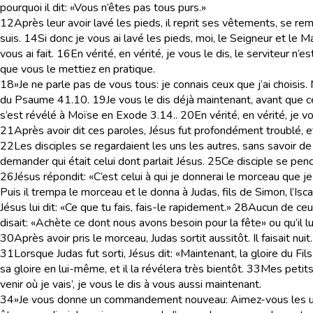
pourquoi il dit: «Vous n’êtes pas tous purs.»
12
Après leur avoir lavé les pieds, il reprit ses vêtements, se rem
suis.
14
Si donc je vous ai lavé les pieds, moi, le Seigneur et le M
vous ai fait.
16
En vérité, en vérité, je vous le dis, le serviteur n’
que vous le mettiez en pratique.
18
»Je ne parle pas de vous tous: je connais ceux que j’ai choisis.
du Psaume 41.10.
19
Je vous le dis déjà maintenant, avant que cel
s’est révélé à Moïse en Exode 3.14.
.
20
En vérité, en vérité, je v
21
Après avoir dit ces paroles, Jésus fut profondément troublé, et 
22
Les disciples se regardaient les uns les autres, sans savoir de qu
demander qui était celui dont parlait Jésus.
25
Ce disciple se penc
26
Jésus répondit: «C’est celui à qui je donnerai le morceau que je
Puis il trempa le morceau et le donna à Judas, fils de Simon, l’Isca
Jésus lui dit: «Ce que tu fais, fais-le rapidement.»
28
Aucun de ceux 
disait: «Achète ce dont nous avons besoin pour la fête» ou qu’il
30
Après avoir pris le morceau, Judas sortit aussitôt. Il faisait nuit.
31
Lorsque Judas fut sorti, Jésus dit: «Maintenant, la gloire du Fi
sa gloire en lui-même, et il la révélera très bientôt.
33
Mes petits
venir où je vais’, je vous le dis à vous aussi maintenant.
34
»Je vous donne un commandement nouveau: Aimez-vous les uns 