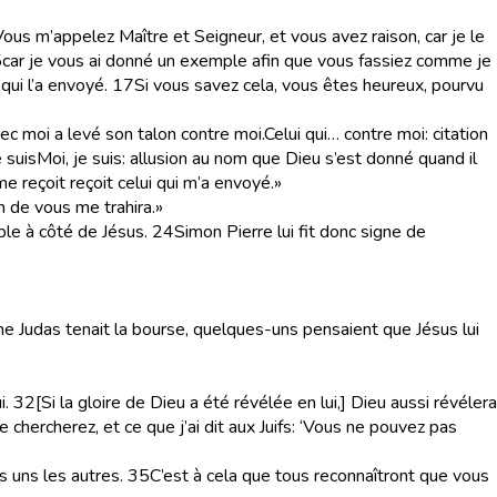
ous m’appelez Maître et Seigneur, et vous avez raison, car je le
5
car je vous ai donné un exemple afin que vous fassiez comme je
 qui l’a envoyé.
17
Si vous savez cela, vous êtes heureux, pourvu
avec moi a levé son talon contre moi.
Celui qui… contre moi
: citation
e suis
Moi, je suis
: allusion au nom que Dieu s’est donné quand il
 me reçoit reçoit celui qui m’a envoyé.»
un de vous me trahira.»
able à côté de Jésus.
24
Simon Pierre lui fit donc signe de
 Judas tenait la bourse, quelques-uns pensaient que Jésus lui
i.
32
[Si la gloire de Dieu a été révélée en lui,] Dieu aussi révélera
hercherez, et ce que j’ai dit aux Juifs: ‘Vous ne pouvez pas
 uns les autres.
35
C’est à cela que tous reconnaîtront que vous