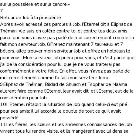
sur la poussière et sur la cendre.»
7
Retour de Job à la prospérité
Après avoir adressé ces paroles à Job, l’Eternel dit à Eliphaz de
Théman: «Je suis en colère contre toi et contre tes deux amis
parce que vous n’avez pas parlé de moi correctement comme l’a
fait mon serviteur Job.
8
Prenez maintenant 7 taureaux et 7
béliers, allez trouver mon serviteur Job et offrez un holocauste
pour vous. Mon serviteur Job priera pour vous, et c’est parce que
j’ai de la considération pour lui que je ne vous traiterai pas
conformément à votre folie. En effet, vous n’avez pas parlé de
moi correctement comme l’a fait mon serviteur Job.»
9
Eliphaz de Théman, Bildad de Shuach et Tsophar de Naama
allèrent faire comme l’Eternel leur avait dit, et l’Eternel eut de la
considération pour Job.
10
L’Eternel rétablit la situation de Job quand celui-ci eut prié
pour ses amis; il lui accorda le double de tout ce qu’il avait
possédé.
11
Les frères, les sœurs et les anciennes connaissances de Job
vinrent tous lui rendre visite, et ils mangèrent avec lui dans sa