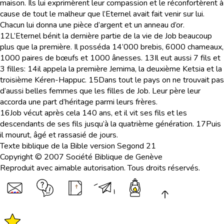
maison. Ils lui exprimèrent leur compassion et le réconfortèrent à
cause de tout le malheur que l’Eternel avait fait venir sur lui.
Chacun lui donna une pièce d’argent et un anneau d’or.
12
L’Eternel bénit la dernière partie de la vie de Job beaucoup
plus que la première. Il posséda 14’000 brebis, 6000 chameaux,
1000 paires de bœufs et 1000 ânesses.
13
Il eut aussi 7 fils et
3 filles:
14
il appela la première Jemima, la deuxième Ketsia et la
troisième Kéren-Happuc.
15
Dans tout le pays on ne trouvait pas
d’aussi belles femmes que les filles de Job. Leur père leur
accorda une part d’héritage parmi leurs frères.
16
Job vécut après cela 140 ans, et il vit ses fils et les
descendants de ses fils jusqu’à la quatrième génération.
17
Puis
il mourut, âgé et rassasié de jours.
Texte biblique de la Bible version Segond 21
Copyright © 2007 Société Biblique de Genève
Reproduit avec aimable autorisation. Tous droits réservés.