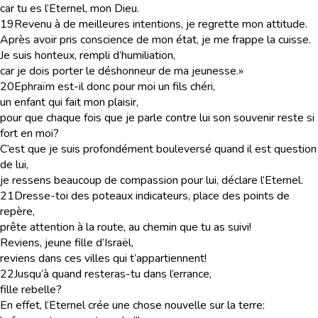
car tu es l’Eternel, mon Dieu.
19
Revenu à de meilleures intentions, je regrette mon attitude.
Après avoir pris conscience de mon état, je me frappe la cuisse.
Je suis honteux, rempli d’humiliation,
car je dois porter le déshonneur de ma jeunesse.»
20
Ephraïm est-il donc pour moi un fils chéri,
un enfant qui fait mon plaisir,
pour que chaque fois que je parle contre lui son souvenir reste si
fort en moi?
C’est que je suis profondément bouleversé quand il est question
de lui,
je ressens beaucoup de compassion pour lui, déclare l’Eternel.
21
Dresse-toi des poteaux indicateurs, place des points de
repère,
prête attention à la route, au chemin que tu as suivi!
Reviens, jeune fille d’Israël,
reviens dans ces villes qui t’appartiennent!
22
Jusqu’à quand resteras-tu dans l’errance,
fille rebelle?
En effet, l’Eternel crée une chose nouvelle sur la terre: