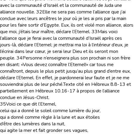
avec la communauté d’Israël et la communauté de Juda une
alliance nouvelle.
32
Elle ne sera pas comme l’alliance que j’ai
conclue avec leurs ancêtres le jour où je les ai pris par la main
pour les faire sortir d’Egypte. Eux, ils ont violé mon alliance, alors
que moi, j’étais leur maître, déclare l’Eternel.
33
Mais voici
l’alliance que je ferai avec la communauté d’Israël après ces
jours-là, déclare l’Eternel: je mettrai ma loi à l’intérieur d’eux, je
l’écrirai dans leur cœur, je serai leur Dieu et ils seront mon
peuple.
34
Personne n’enseignera plus son prochain ni son frère
en disant: «Vous devez connaître l’Eternel!» car tous me
connaîtront, depuis le plus petit jusqu’au plus grand d’entre eux,
déclare l’Eternel. En effet, je pardonnerai leur faute et je ne me
souviendrai plus de leur péché.
Texte cité en Hébreux 8.8-13 et
partiellement en Hébreux 10.16-17 à propos de l’alliance
conclue en Jésus-Christ.
35
Voici ce que dit l’Eternel,
celui qui a donné le soleil comme lumière du jour,
qui a donné comme règle à la lune et aux étoiles
d’être des lumières dans la nuit,
qui agite la mer et fait gronder ses vagues,