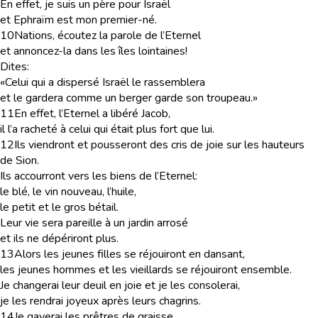
En effet, je suis un père pour Israël
et Ephraïm est mon premier-né.
10
Nations, écoutez la parole de l’Eternel
et annoncez-la dans les îles lointaines!
Dites:
«Celui qui a dispersé Israël le rassemblera
et le gardera comme un berger garde son troupeau.»
11
En effet, l’Eternel a libéré Jacob,
il l’a racheté à celui qui était plus fort que lui.
12
Ils viendront et pousseront des cris de joie sur les hauteurs
de Sion.
Ils accourront vers les biens de l’Eternel:
le blé, le vin nouveau, l’huile,
le petit et le gros bétail.
Leur vie sera pareille à un jardin arrosé
et ils ne dépériront plus.
13
Alors les jeunes filles se réjouiront en dansant,
les jeunes hommes et les vieillards se réjouiront ensemble.
Je changerai leur deuil en joie et je les consolerai,
je les rendrai joyeux après leurs chagrins.
14
Je gaverai les prêtres de graisse