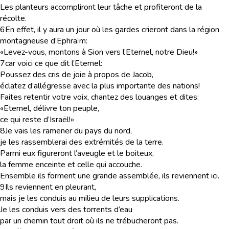
Les planteurs accompliront leur tâche et profiteront de la
récolte.
6
En effet, il y aura un jour où les gardes crieront dans la région
montagneuse d’Ephraïm:
«Levez-vous, montons à Sion vers l’Eternel, notre Dieu!»
7
car voici ce que dit l’Eternel:
Poussez des cris de joie à propos de Jacob,
éclatez d’allégresse avec la plus importante des nations!
Faites retentir votre voix, chantez des louanges et dites:
«Eternel, délivre ton peuple,
ce qui reste d’Israël!»
8
Je vais les ramener du pays du nord,
je les rassemblerai des extrémités de la terre.
Parmi eux figureront l’aveugle et le boiteux,
la femme enceinte et celle qui accouche.
Ensemble ils forment une grande assemblée, ils reviennent ici.
9
Ils reviennent en pleurant,
mais je les conduis au milieu de leurs supplications.
Je les conduis vers des torrents d’eau
par un chemin tout droit où ils ne trébucheront pas.