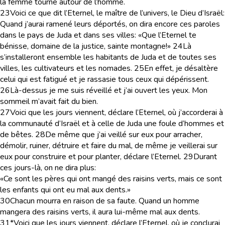
la femme tourne autour de l’homme.
23
Voici ce que dit l’Eternel, le maître de l’univers, le Dieu d’Israël:
Quand j’aurai ramené leurs déportés, on dira encore ces paroles
dans le pays de Juda et dans ses villes: «Que l’Eternel te
bénisse, domaine de la justice, sainte montagne!»
24
Là
s’installeront ensemble les habitants de Juda et de toutes ses
villes, les cultivateurs et les nomades.
25
En effet, je désaltère
celui qui est fatigué et je rassasie tous ceux qui dépérissent.
26
Là-dessus je me suis réveillé et j’ai ouvert les yeux. Mon
sommeil m’avait fait du bien.
27
Voici que les jours viennent, déclare l’Eternel, où j’accorderai à
la communauté d’Israël et à celle de Juda une foule d’hommes et
de bêtes.
28
De même que j’ai veillé sur eux pour arracher,
démolir, ruiner, détruire et faire du mal, de même je veillerai sur
eux pour construire et pour planter, déclare l’Eternel.
29
Durant
ces jours-là, on ne dira plus:
«Ce sont les pères qui ont mangé des raisins verts, mais ce sont
les enfants qui ont eu mal aux dents.»
30
Chacun mourra en raison de sa faute. Quand un homme
mangera des raisins verts, il aura lui-même mal aux dents.
31
*Voici que les jours viennent, déclare l’Eternel, où je conclurai