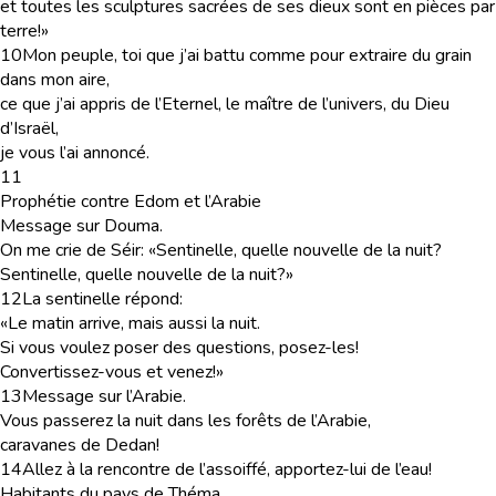
et toutes les sculptures sacrées de ses dieux sont en pièces par
terre!»
10
Mon peuple, toi que j’ai battu comme pour extraire du grain
dans mon aire,
ce que j’ai appris de l’Eternel, le maître de l’univers, du Dieu
d’Israël,
je vous l’ai annoncé.
11
Prophétie contre Edom et l’Arabie
Message sur Douma
.
On me crie de Séir: «Sentinelle, quelle nouvelle de la nuit?
Sentinelle, quelle nouvelle de la nuit?»
12
La sentinelle répond:
«Le matin arrive, mais aussi la nuit.
Si vous voulez poser des questions, posez-les!
Convertissez-vous et venez!»
13
Message sur l’Arabie.
Vous passerez la nuit dans les forêts de l’Arabie,
caravanes de Dedan!
14
Allez à la rencontre de l’assoiffé, apportez-lui de l’eau!
Habitants du pays de Théma,