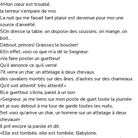
4
Mon cœur est troublé,
la terreur s’empare de moi.
La nuit qui me faisait tant plaisir est devenue pour moi une
source d’anxiété.
5
On dresse la table, on dispose des coussins, on mange, on
boit…
Debout, princes! Graissez le bouclier!
6
En effet, voici ce que m’a dit le Seigneur:
«Va faire poster un guetteur!
Qu’il annonce ce qu’il verra!
7
Il verra un char, un attelage à deux chevaux,
des cavaliers montés sur des ânes, d’autres sur des chameaux.
Qu’il soit attentif, très attentif.»
8
Le guetteur s’écria, pareil à un lion:
«Seigneur, je me tiens sur mon poste de guet toute la journée
et je suis debout à ma tour de garde toutes les nuits,
9
et voici qu’arrive un char, un homme sur un attelage à deux
chevaux!»
Il prit encore la parole et dit:
«Elle est tombée, elle est tombée, Babylone,