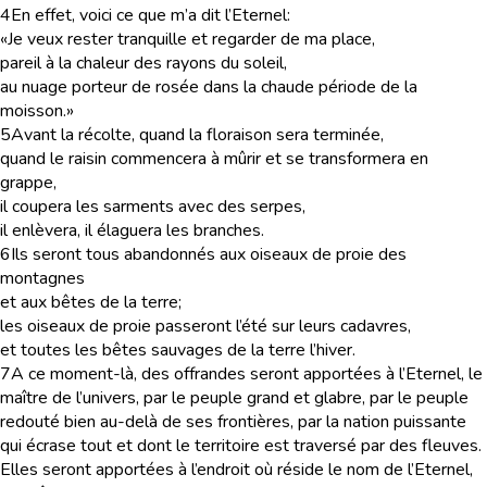
4
En effet, voici ce que m’a dit l’Eternel:
«Je veux rester tranquille et regarder de ma place,
pareil à la chaleur des rayons du soleil,
au nuage porteur de rosée dans la chaude période de la
moisson.»
5
Avant la récolte, quand la floraison sera terminée,
quand le raisin commencera à mûrir et se transformera en
grappe,
il coupera les sarments avec des serpes,
il enlèvera, il élaguera les branches.
6
Ils seront tous abandonnés aux oiseaux de proie des
montagnes
et aux bêtes de la terre;
les oiseaux de proie passeront l’été sur leurs cadavres,
et toutes les bêtes sauvages de la terre l’hiver.
7
A ce moment-là, des offrandes seront apportées à l’Eternel, le
maître de l’univers, par le peuple grand et glabre, par le peuple
redouté bien au-delà de ses frontières, par la nation puissante
qui écrase tout et dont le territoire est traversé par des fleuves.
Elles seront apportées à l’endroit où réside le nom de l’Eternel,