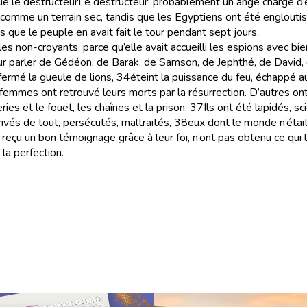
que le destructeur
Le destructeur
: probablement un ange chargé d’
e comme un terrain sec, tandis que les Egyptiens ont été engloutis
s que le peuple en avait fait le tour pendant sept jours.
les non-croyants, parce qu’elle avait accueilli les espions avec bie
ur parler de Gédéon, de Barak, de Samson, de Jephthé, de David,
fermé la gueule de lions,
34
éteint la puissance du feu, échappé a
femmes ont retrouvé leurs morts par la résurrection. D’autres ont 
es et le fouet, les chaînes et la prison.
37
Ils ont été lapidés, sc
rivés de tout, persécutés, maltraités,
38
eux dont le monde n’était
 reçu un bon témoignage grâce à leur foi, n’ont pas obtenu ce qui l
 la perfection.