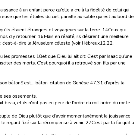
sance à un enfant parce qu’elle a cru à la fidélité de celui qui
euse que les étoiles du ciel, pareille au sable qui est au bord de
 qu’ils étaient étrangers et voyageurs sur la terre.
14
Ceux qui
emps d’y retourner.
16
Mais en réalité, ils désirent une meilleure
é
: c’est-à-dire la Jérusalem céleste (voir Hébreux12.22;
 reçu les promesses
18
et que Dieu lui ait dit:
C’est par Isaac qu’une
citer des morts. C’est pourquoi il a retrouvé son fils par une
 son bâton
S’est… bâton
: citation de Genèse 47.31 d’après la
t de ses ossements.
t beau, et ils n’ont pas eu peur de l’ordre du roi
L’ordre du roi
: le
e peuple de Dieu plutôt que d’avoir momentanément la jouissance
 le regard fixé sur la récompense à venir.
27
C’est par la foi qu’il a