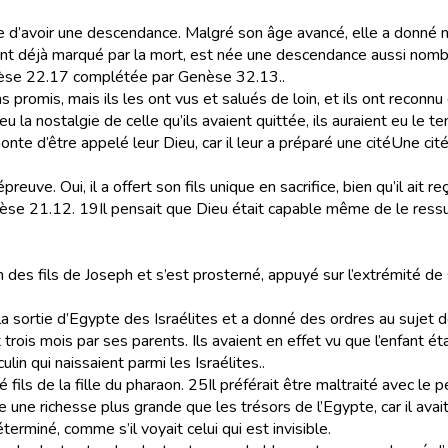
 d’avoir une descendance. Malgré son âge avancé, elle a donné nais
ant déjà marqué par la mort, est née une descendance
aussi nombr
enèse 22.17 complétée par Genèse 32.13.
.
ns promis, mais ils les ont vus et salués de loin, et ils ont reconnu
 eu la nostalgie de celle qu’ils avaient quittée, ils auraient eu le t
honte d’être appelé leur Dieu, car il leur a préparé une cité
Une cit
épreuve. Oui, il a offert son fils unique en sacrifice, bien qu’il ait
nèse 21.12.
19
Il pensait que Dieu était capable même de le ressus
n des fils de Joseph et
s’est prosterné, appuyé sur l’extrémité de
 de la sortie d’Egypte des Israélites et a donné des ordres au suje
rois mois par ses parents. Ils avaient en effet vu que l’enfant étai
in qui naissaient parmi les Israélites.
.
fils de la fille du pharaon.
25
Il préférait être maltraité avec l
 une richesse plus grande que les trésors de l’Egypte, car il avait
éterminé, comme s’il voyait celui qui est invisible.