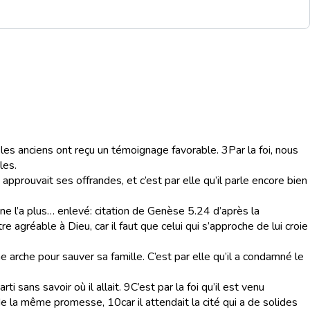
 les anciens ont reçu un témoignage favorable.
3
Par la foi, nous
les.
u approuvait ses offrandes, et c’est par elle qu’il parle encore bien
ne l’a plus… enlevé
: citation de Genèse 5.24 d’après la
être agréable à Dieu, car il faut que celui qui s’approche de lui croie
 arche pour sauver sa famille. C’est par elle qu’il a condamné le
ti sans savoir où il allait.
9
C’est par la foi qu’il est venu
rs de la même promesse,
10
car il attendait la cité qui a de solides