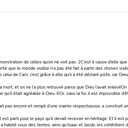
monstration de celles qu’on ne voit pas.
2
C’est à cause d’elle que
te que le monde visible n’a pas été fait à partir des choses visib
e celui de Caïn; c’est grâce à elle qu’il a été déclaré juste, car Die
la mort, et
on ne l’a plus retrouvé parce que Dieu l’avait enlevé
On 
e qu’il était agréable à Dieu.
6
Or, sans la foi, il est impossible d’
it pas encore et rempli d’une crainte respectueuse, a construit une
est parti pour le pays qu’il devait recevoir en héritage. Et il est par
 a habité sous des tentes, ainsi qu’Isaac et Jacob, les cohéritie