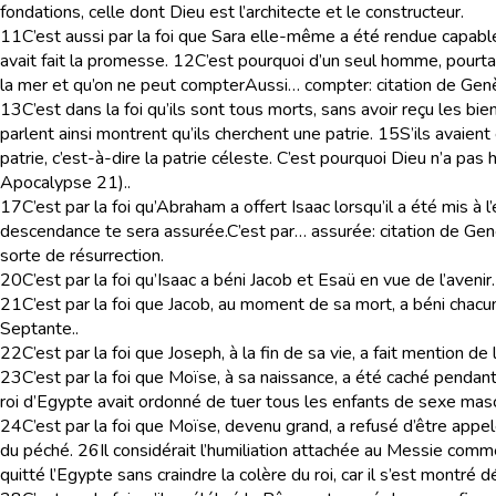
fondations, celle dont Dieu est l’architecte et le constructeur.
11
C’est aussi par la foi que Sara elle-même a été rendue capable
avait fait la promesse.
12
C’est pourquoi d’un seul homme, pourt
la mer et qu’on ne peut compter
Aussi… compter
: citation de G
13
C’est dans la foi qu’ils sont tous morts, sans avoir reçu les bie
parlent ainsi montrent qu’ils cherchent une patrie.
15
S’ils avaient
patrie, c’est-à-dire la patrie céleste. C’est pourquoi Dieu n’a pas 
Apocalypse 21).
.
17
C’est par la foi qu’Abraham a offert Isaac lorsqu’il a été mis à l’
descendance
te sera assurée.
C’est par… assurée
: citation de Ge
sorte de résurrection.
20
C’est par la foi qu’Isaac a béni Jacob et Esaü en vue de l’avenir.
21
C’est par la foi que Jacob, au moment de sa mort, a béni chacu
Septante.
.
22
C’est par la foi que Joseph, à la fin de sa vie, a fait mention
23
C’est par la foi que Moïse, à sa naissance, a été caché pendant t
roi d’Egypte avait ordonné de tuer tous les enfants de sexe mascul
24
C’est par la foi que Moïse, devenu grand, a refusé d’être appelé 
du péché.
26
Il considérait l’humiliation attachée au Messie comme
quitté l’Egypte sans craindre la colère du roi, car il s’est montré d