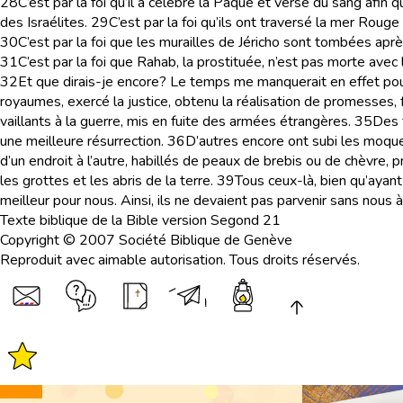
28
C’est par la foi qu’il a célébré la Pâque et versé du sang afin 
des Israélites.
29
C’est par la foi qu’ils ont traversé la mer Roug
30
C’est par la foi que les murailles de Jéricho sont tombées aprè
31
C’est par la foi que Rahab, la prostituée, n’est pas morte avec 
32
Et que dirais-je encore? Le temps me manquerait en effet po
royaumes, exercé la justice, obtenu la réalisation de promesses, 
vaillants à la guerre, mis en fuite des armées étrangères.
35
Des 
une meilleure résurrection.
36
D’autres encore ont subi les moqueri
d’un endroit à l’autre, habillés de peaux de brebis ou de chèvre, p
les grottes et les abris de la terre.
39
Tous ceux-là, bien qu’ayant
meilleur pour nous. Ainsi, ils ne devaient pas parvenir sans nous à
Texte biblique de la Bible version Segond 21
Copyright © 2007 Société Biblique de Genève
Reproduit avec aimable autorisation. Tous droits réservés.