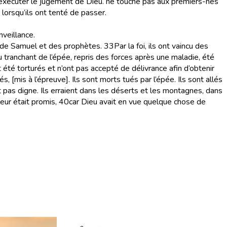
exécuter le jugement de Dieu.
ne touche pas aux premiers-nés
 lorsqu’ils ont tenté de passer.
nveillance.
 de Samuel et des prophètes.
33
Par la foi, ils ont vaincu des
u tranchant de l’épée, repris des forces après une maladie, été
été torturés et n’ont pas accepté de délivrance afin d’obtenir
iés, [mis à l’épreuve]. Ils sont morts tués par l’épée. Ils sont allés
 pas digne. Ils erraient dans les déserts et les montagnes, dans
eur était promis,
40
car Dieu avait en vue quelque chose de