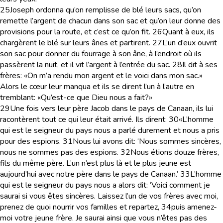
25
Joseph ordonna qu’on remplisse de blé leurs sacs, qu’on
remette l’argent de chacun dans son sac et qu’on leur donne des
provisions pour la route, et c’est ce qu’on fit.
26
Quant à eux, ils
chargèrent le blé sur leurs ânes et partirent.
27
L’un d’eux ouvrit
son sac pour donner du fourrage à son âne, à l’endroit où ils
passèrent la nuit, et il vit l’argent à l’entrée du sac.
28
Il dit à ses
frères: «On m’a rendu mon argent et le voici dans mon sac.»
Alors le cœur leur manqua et ils se dirent l’un à l’autre en
tremblant: «Qu’est-ce que Dieu nous a fait?»
29
Une fois vers leur père Jacob dans le pays de Canaan, ils lui
racontèrent tout ce qui leur était arrivé. Ils dirent:
30
«L’homme
qui est le seigneur du pays nous a parlé durement et nous a pris
pour des espions.
31
Nous lui avons dit: ‘Nous sommes sincères,
nous ne sommes pas des espions.
32
Nous étions douze frères,
fils du même père. L’un n’est plus là et le plus jeune est
aujourd’hui avec notre père dans le pays de Canaan.’
33
L’homme
qui est le seigneur du pays nous a alors dit: ‘Voici comment je
saurai si vous êtes sincères. Laissez l’un de vos frères avec moi,
prenez de quoi nourrir vos familles et repartez,
34
puis amenez-
moi votre jeune frère. Je saurai ainsi que vous n’êtes pas des