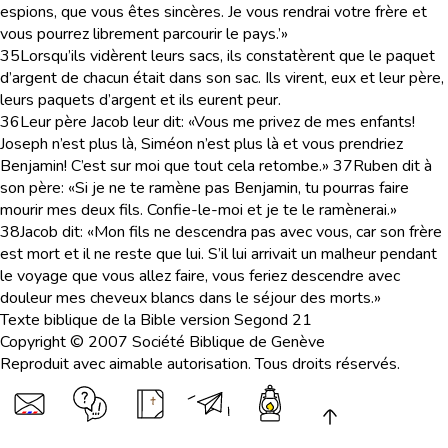
espions, que vous êtes sincères. Je vous rendrai votre frère et
vous pourrez librement parcourir le pays.’»
35
Lorsqu’ils vidèrent leurs sacs, ils constatèrent que le paquet
d’argent de chacun était dans son sac. Ils virent, eux et leur père,
leurs paquets d’argent et ils eurent peur.
36
Leur père Jacob leur dit: «Vous me privez de mes enfants!
Joseph n’est plus là, Siméon n’est plus là et vous prendriez
Benjamin! C’est sur moi que tout cela retombe.»
37
Ruben dit à
son père: «Si je ne te ramène pas Benjamin, tu pourras faire
mourir mes deux fils. Confie-le-moi et je te le ramènerai.»
38
Jacob dit: «Mon fils ne descendra pas avec vous, car son frère
est mort et il ne reste que lui. S’il lui arrivait un malheur pendant
le voyage que vous allez faire, vous feriez descendre avec
douleur mes cheveux blancs dans le séjour des morts.»
Texte biblique de la Bible version Segond 21
Copyright © 2007 Société Biblique de Genève
Reproduit avec aimable autorisation. Tous droits réservés.