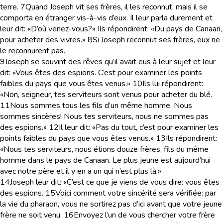
terre.
7
Quand Joseph vit ses frères, il les reconnut, mais il se
comporta en étranger vis-à-vis d’eux. Il leur parla durement et
leur dit: «D’où venez-vous?» Ils répondirent: «Du pays de Canaan,
pour acheter des vivres.»
8
Si Joseph reconnut ses frères, eux ne
le reconnurent pas.
9
Joseph se souvint des rêves qu’il avait eus à leur sujet et leur
dit: «Vous êtes des espions. C’est pour examiner les points
faibles du pays que vous êtes venus.»
10
Ils lui répondirent:
«Non, seigneur, tes serviteurs sont venus pour acheter du blé.
11
Nous sommes tous les fils d’un même homme. Nous
sommes sincères! Nous tes serviteurs, nous ne sommes pas
des espions.»
12
Il leur dit: «Pas du tout, c’est pour examiner les
points faibles du pays que vous êtes venus.»
13
Ils répondirent:
«Nous tes serviteurs, nous étions douze frères, fils du même
homme dans le pays de Canaan. Le plus jeune est aujourd’hui
avec notre père et il y en a un qui n’est plus là.»
14
Joseph leur dit: «C’est ce que je viens de vous dire: vous êtes
des espions.
15
Voici comment votre sincérité sera vérifiée: par
la vie du pharaon, vous ne sortirez pas d’ici avant que votre jeune
frère ne soit venu.
16
Envoyez l’un de vous chercher votre frère