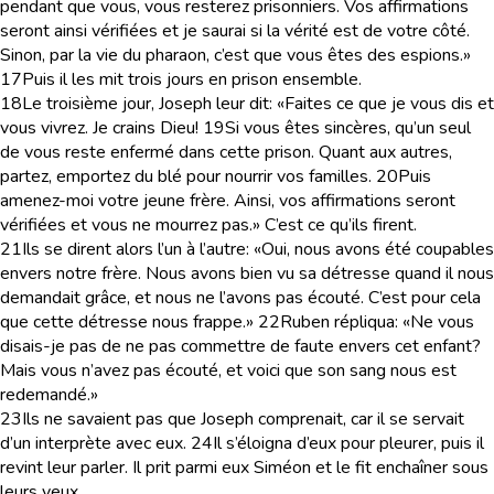
pendant que vous, vous resterez prisonniers. Vos affirmations
seront ainsi vérifiées et je saurai si la vérité est de votre côté.
Sinon, par la vie du pharaon, c’est que vous êtes des espions.»
17
Puis il les mit trois jours en prison ensemble.
18
Le troisième jour, Joseph leur dit: «Faites ce que je vous dis et
vous vivrez. Je crains Dieu!
19
Si vous êtes sincères, qu’un seul
de vous reste enfermé dans cette prison. Quant aux autres,
partez, emportez du blé pour nourrir vos familles.
20
Puis
amenez-moi votre jeune frère. Ainsi, vos affirmations seront
vérifiées et vous ne mourrez pas.» C’est ce qu’ils firent.
21
Ils se dirent alors l’un à l’autre: «Oui, nous avons été coupables
envers notre frère. Nous avons bien vu sa détresse quand il nous
demandait grâce, et nous ne l’avons pas écouté. C’est pour cela
que cette détresse nous frappe.»
22
Ruben répliqua: «Ne vous
disais-je pas de ne pas commettre de faute envers cet enfant?
Mais vous n’avez pas écouté, et voici que son sang nous est
redemandé.»
23
Ils ne savaient pas que Joseph comprenait, car il se servait
d’un interprète avec eux.
24
Il s’éloigna d’eux pour pleurer, puis il
revint leur parler. Il prit parmi eux Siméon et le fit enchaîner sous
leurs yeux.