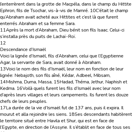
l’enterrèrent dans la grotte de Macpéla, dans le champ du Hittite
Ephron, fils de Tsochar, vis-à-vis de Mamré.
10
C’était le champ
qu’Abraham avait acheté aux Hittites et c’est là que furent
enterrés Abraham et sa femme Sara.
11
Après la mort d’Abraham, Dieu bénit son fils Isaac. Celui-ci
s’installa près du puits de Lachaï-Roï.
12
Descendance d’Ismaël
Voici la lignée d’Ismaël, fils d’Abraham, celui que l’Egyptienne
Agar, la servante de Sara, avait donné à Abraham.
13
Voici le nom des fils d’Ismaël, leur nom en fonction de leur
lignée: Nebajoth, son fils aîné, Kédar, Adbeel, Mibsam,
14
Mishma, Duma, Massa,
15
Hadad, Théma, Jethur, Naphish et
Kedma.
16
Voilà quels furent les fils d’Ismaël avec leur nom
d’après leurs villages et leurs campements. Ils furent les douze
chefs de leurs peuples.
17
La durée de la vie d’Ismaël fut de 137 ans, puis il expira. Il
mourut et alla rejoindre les siens.
18
Ses descendants habitèrent
le territoire situé entre Havila et Shur, qui est en face de
l’Egypte, en direction de l’Assyrie. Il s’établit en face de tous ses