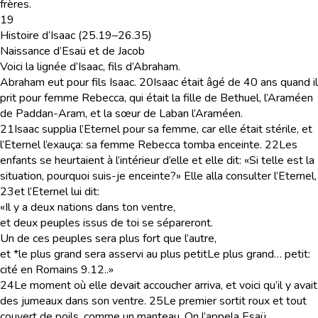
frères.
19
Histoire d’Isaac (25.19–26.35)
Naissance d’Esaü et de Jacob
Voici la lignée d’Isaac, fils d’Abraham.
Abraham eut pour fils Isaac.
20
Isaac était âgé de 40 ans quand il
prit pour femme Rebecca, qui était la fille de Bethuel, l’Araméen
de Paddan-Aram, et la sœur de Laban l’Araméen.
21
Isaac supplia l’Eternel pour sa femme, car elle était stérile, et
l’Eternel l’exauça: sa femme Rebecca tomba enceinte.
22
Les
enfants se heurtaient à l’intérieur d’elle et elle dit: «Si telle est la
situation, pourquoi suis-je enceinte?» Elle alla consulter l’Eternel,
23
et l’Eternel lui dit:
«Il y a deux nations dans ton ventre,
et deux peuples issus de toi se sépareront.
Un de ces peuples sera plus fort que l’autre,
et *le plus grand sera asservi au plus petit
Le plus grand… petit
:
cité en Romains 9.12.
.»
24
Le moment où elle devait accoucher arriva, et voici qu’il y avait
des jumeaux dans son ventre.
25
Le premier sortit roux et tout
couvert de poils, comme un manteau. On l’appela Esaü.