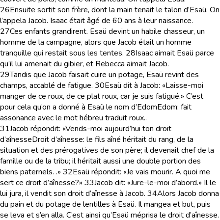
26
Ensuite sortit son frère, dont la main tenait le talon d’Esaü. On
l’appela Jacob. Isaac était âgé de 60 ans à leur naissance.
27
Ces enfants grandirent. Esaü devint un habile chasseur, un
homme de la campagne, alors que Jacob était un homme
tranquille qui restait sous les tentes.
28
Isaac aimait Esaü parce
qu’il lui amenait du gibier, et Rebecca aimait Jacob.
29
Tandis que Jacob faisait cuire un potage, Esaü revint des
champs, accablé de fatigue.
30
Esaü dit à Jacob: «Laisse-moi
manger de ce roux, de ce plat roux, car je suis fatigué.» C’est
pour cela qu’on a donné à Esaü le nom d’Edom
Edom
: fait
assonance avec le mot hébreu traduit roux.
.
31
Jacob répondit: «Vends-moi aujourd’hui ton droit
d’aînesse
Droit d’aînesse
: le fils aîné héritait du rang, de la
situation et des prérogatives de son père; il devenait chef de la
famille ou de la tribu; il héritait aussi une double portion des
biens paternels.
.»
32
Esaü répondit: «Je vais mourir. A quoi me
sert ce droit d’aînesse?»
33
Jacob dit: «Jure-le-moi d’abord.» Il le
lui jura, il vendit son droit d’aînesse à Jacob.
34
Alors Jacob donna
du pain et du potage de lentilles à Esaü. Il mangea et but, puis
se leva et s’en alla. C’est ainsi qu’Esaü méprisa le droit d’aînesse.