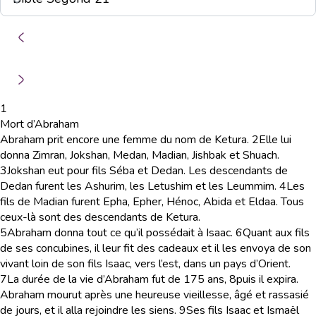
1
Mort d’Abraham
Abraham prit encore une femme du nom de Ketura.
2
Elle lui
donna Zimran, Jokshan, Medan, Madian, Jishbak et Shuach.
3
Jokshan eut pour fils Séba et Dedan. Les descendants de
Dedan furent les Ashurim, les Letushim et les Leummim.
4
Les
fils de Madian furent Epha, Epher, Hénoc, Abida et Eldaa. Tous
ceux-là sont des descendants de Ketura.
5
Abraham donna tout ce qu’il possédait à Isaac.
6
Quant aux fils
de ses concubines, il leur fit des cadeaux et il les envoya de son
vivant loin de son fils Isaac, vers l’est, dans un pays d’Orient.
7
La durée de la vie d’Abraham fut de 175 ans,
8
puis il expira.
Abraham mourut après une heureuse vieillesse, âgé et rassasié
de jours, et il alla rejoindre les siens.
9
Ses fils Isaac et Ismaël