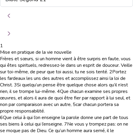
1
Mise en pratique de la vie nouvelle
Frères et sœurs, si un homme vient à être surpris en faute, vous
qui êtes spirituels, redressez-le dans un esprit de douceur. Veille
sur toi-même, de peur que toi aussi, tu ne sois tenté.
2
Portez
les fardeaux les uns des autres et accomplissez ainsi la loi de
Christ.
3
Si quelqu’un pense être quelque chose alors qu’il n’est
rien, il se trompe lui-même.
4
Que chacun examine ses propres
œuvres, et alors il aura de quoi être fier par rapport à lui seul, et
non par comparaison avec un autre,
5
car chacun portera sa
propre responsabilité.
6
Que celui à qui l’on enseigne la parole donne une part de tous
ses biens à celui qui l’enseigne.
7
Ne vous y trompez pas: on ne
se moque pas de Dieu. Ce qu’un homme aura semé, il le