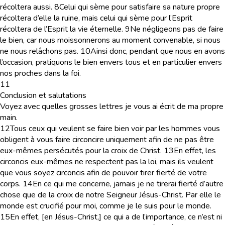
récoltera aussi.
8
Celui qui sème pour satisfaire sa nature propre
récoltera d’elle la ruine, mais celui qui sème pour l’Esprit
récoltera de l’Esprit la vie éternelle.
9
Ne négligeons pas de faire
le bien, car nous moissonnerons au moment convenable, si nous
ne nous relâchons pas.
10
Ainsi donc, pendant que nous en avons
l’occasion, pratiquons le bien envers tous et en particulier envers
nos proches dans la foi.
11
Conclusion et salutations
Voyez avec quelles grosses lettres je vous ai écrit de ma propre
main.
12
Tous ceux qui veulent se faire bien voir par les hommes vous
obligent à vous faire circoncire uniquement afin de ne pas être
eux-mêmes persécutés pour la croix de Christ.
13
En effet, les
circoncis eux-mêmes ne respectent pas la loi, mais ils veulent
que vous soyez circoncis afin de pouvoir tirer fierté de votre
corps.
14
En ce qui me concerne, jamais je ne tirerai fierté d’autre
chose que de la croix de notre Seigneur Jésus-Christ. Par elle le
monde est crucifié pour moi, comme je le suis pour le monde.
15
En effet, [en Jésus-Christ,] ce qui a de l’importance, ce n’est ni