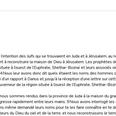
’intention des Juifs qui se trouvaient en Juda et à Jérusalem, au n
nt à reconstruire la maison de Dieu à Jérusalem. Les prophètes de
ituée à l’ouest de l’Euphrate, Shethar-Boznaï et leurs associés v
4
Nous leur avons donc dit quels étaient les noms des hommes qui
 d’un rapport à Darius et jusqu’à la réception d’une lettre sur cette
ouverneur de la région située à l’ouest de l’Euphrate, Shethar-Boz
 nous sommes rendus dans la province de Juda à la maison du grand 
ogresse rapidement entre leurs mains.
9
Nous avons interrogé les 
ns même demandé leurs noms pour te les faire connaître en te do
eurs du Dieu du ciel et de la terre, et nous reconstruisons le temp