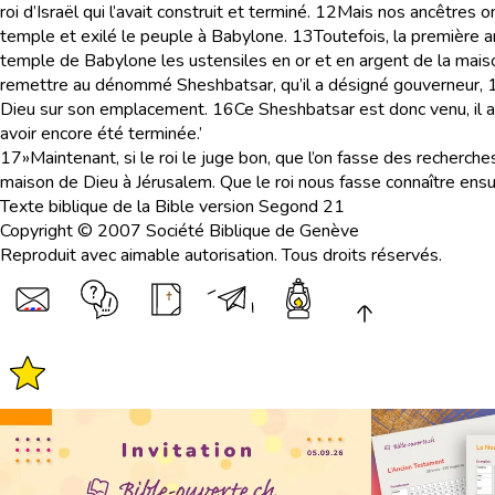
roi d’Israël qui l’avait construit et terminé.
12
Mais nos ancêtres ont
temple et exilé le peuple à Babylone.
13
Toutefois, la première 
temple de Babylone les ustensiles en or et en argent de la mais
remettre au dénommé Sheshbatsar, qu’il a désigné gouverneur,
Dieu sur son emplacement.
16
Ce Sheshbatsar est donc venu, il 
avoir encore été terminée.’
17
»Maintenant, si le roi le juge bon, que l’on fasse des recherch
maison de Dieu à Jérusalem. Que le roi nous fasse connaître ensui
Texte biblique de la Bible version Segond 21
Copyright © 2007 Société Biblique de Genève
Reproduit avec aimable autorisation. Tous droits réservés.