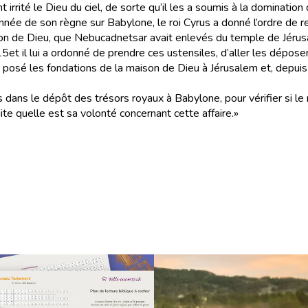
 irrité le Dieu du ciel, de sorte qu’il les a soumis à la dominati
année de son règne sur Babylone, le roi Cyrus a donné l’ordre de r
on de Dieu, que Nebucadnetsar avait enlevés du temple de Jérusa
15
et il lui a ordonné de prendre ces ustensiles, d’aller les dépo
a posé les fondations de la maison de Dieu à Jérusalem et, depuis
es dans le dépôt des trésors royaux à Babylone, pour vérifier si le
te quelle est sa volonté concernant cette affaire.»