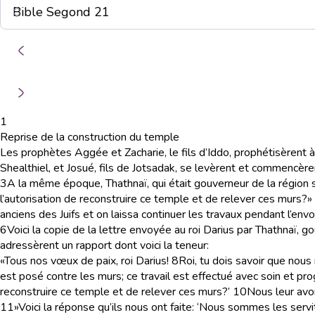
1
Reprise de la construction du temple
Les prophètes Aggée et Zacharie, le fils d’Iddo, prophétisèrent à l
Shealthiel, et Josué, fils de Jotsadak, se levèrent et commencère
3
A la même époque, Thathnaï, qui était gouverneur de la région s
l’autorisation de reconstruire ce temple et de relever ces murs?»
anciens des Juifs et on laissa continuer les travaux pendant l’envoi
6
Voici la copie de la lettre envoyée au roi Darius par Thathnaï, g
adressèrent un rapport dont voici la teneur:
«Tous nos vœux de paix, roi Darius!
8
Roi, tu dois savoir que nous
est posé contre les murs; ce travail est effectué avec soin et pr
reconstruire ce temple et de relever ces murs?’
10
Nous leur avo
11
»Voici la réponse qu’ils nous ont faite: ‘Nous sommes les servit