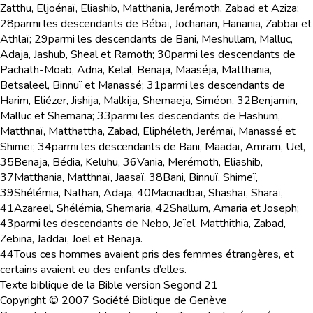
Zatthu, Eljoénaï, Eliashib, Matthania, Jerémoth, Zabad et Aziza;
28
parmi les descendants de Bébaï, Jochanan, Hanania, Zabbaï et
Athlaï;
29
parmi les descendants de Bani, Meshullam, Malluc,
Adaja, Jashub, Sheal et Ramoth;
30
parmi les descendants de
Pachath-Moab, Adna, Kelal, Benaja, Maaséja, Matthania,
Betsaleel, Binnuï et Manassé;
31
parmi les descendants de
Harim, Eliézer, Jishija, Malkija, Shemaeja, Siméon,
32
Benjamin,
Malluc et Shemaria;
33
parmi les descendants de Hashum,
Matthnaï, Matthattha, Zabad, Eliphéleth, Jerémaï, Manassé et
Shimeï;
34
parmi les descendants de Bani, Maadaï, Amram, Uel,
35
Benaja, Bédia, Keluhu,
36
Vania, Merémoth, Eliashib,
37
Matthania, Matthnaï, Jaasaï,
38
Bani, Binnuï, Shimeï,
39
Shélémia, Nathan, Adaja,
40
Macnadbaï, Shashaï, Sharaï,
41
Azareel, Shélémia, Shemaria,
42
Shallum, Amaria et Joseph;
43
parmi les descendants de Nebo, Jeïel, Matthithia, Zabad,
Zebina, Jaddaï, Joël et Benaja.
44
Tous ces hommes avaient pris des femmes étrangères, et
certains avaient eu des enfants d’elles.
Texte biblique de la Bible version Segond 21
Copyright © 2007 Société Biblique de Genève