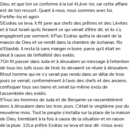
Dieu, et que l’on se conforme à la loi!
4
Lève-toi, car cette affaire
est de ton ressort. Quant à nous, nous sommes avec toi.
Fortifie-toi et agis!»
5
Esdras se leva. Il fit jurer aux chefs des prêtres et des Lévites
et à tout Israël qu’ils feraient ce qui venait d’être dit, et ils s’y
engagèrent par serment.
6
Puis Esdras quitta le devant de la
maison de Dieu et se rendit dans la chambre de Jochanan, fils
d’Eliashib. Il resta là sans manger ni boire, parce qu’il était en
deuil à cause de l’infidélité des exilés.
7
On fit passer dans Juda et à Jérusalem un message à l’intention
de tous les Juifs issus de l’exil: ils devaient se réunir à Jérusalem;
8
tout homme qui ne s’y serait pas rendu dans un délai de trois
jours se verrait, conformément à l’avis des chefs et des anciens,
confisquer tous ses biens et serait lui-même exclu de
l’assemblée des exilés.
9
Tous les hommes de Juda et de Benjamin se rassemblèrent
donc à Jérusalem dans les trois jours. C’était le vingtième jour du
neuvième mois. Tout le peuple s’installa sur la place de la maison
de Dieu, tremblant à la fois à cause de la situation et en raison
de la pluie.
10
Le prêtre Esdras se leva et leur dit: «Vous avez