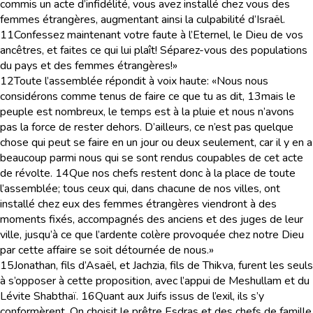
commis un acte d’infidélité, vous avez installé chez vous des
femmes étrangères, augmentant ainsi la culpabilité d’Israël.
11
Confessez maintenant votre faute à l’Eternel, le Dieu de vos
ancêtres, et faites ce qui lui plaît! Séparez-vous des populations
du pays et des femmes étrangères!»
12
Toute l’assemblée répondit à voix haute: «Nous nous
considérons comme tenus de faire ce que tu as dit,
13
mais le
peuple est nombreux, le temps est à la pluie et nous n’avons
pas la force de rester dehors. D’ailleurs, ce n’est pas quelque
chose qui peut se faire en un jour ou deux seulement, car il y en a
beaucoup parmi nous qui se sont rendus coupables de cet acte
de révolte.
14
Que nos chefs restent donc à la place de toute
l’assemblée; tous ceux qui, dans chacune de nos villes, ont
installé chez eux des femmes étrangères viendront à des
moments fixés, accompagnés des anciens et des juges de leur
ville, jusqu’à ce que l’ardente colère provoquée chez notre Dieu
par cette affaire se soit détournée de nous.»
15
Jonathan, fils d’Asaël, et Jachzia, fils de Thikva, furent les seuls
à s’opposer à cette proposition, avec l’appui de Meshullam et du
Lévite Shabthaï.
16
Quant aux Juifs issus de l’exil, ils s’y
conformèrent. On choisit le prêtre Esdras et des chefs de famille