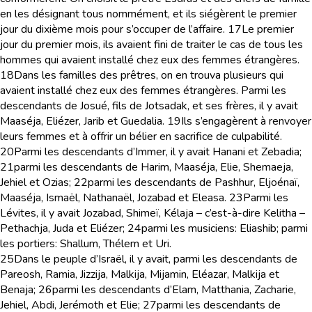
en les désignant tous nommément, et ils siégèrent le premier
jour du dixième mois pour s’occuper de l’affaire.
17
Le premier
jour du premier mois, ils avaient fini de traiter le cas de tous les
hommes qui avaient installé chez eux des femmes étrangères.
18
Dans les familles des prêtres, on en trouva plusieurs qui
avaient installé chez eux des femmes étrangères. Parmi les
descendants de Josué, fils de Jotsadak, et ses frères, il y avait
Maaséja, Eliézer, Jarib et Guedalia.
19
Ils s’engagèrent à renvoyer
leurs femmes et à offrir un bélier en sacrifice de culpabilité.
20
Parmi les descendants d’Immer, il y avait Hanani et Zebadia;
21
parmi les descendants de Harim, Maaséja, Elie, Shemaeja,
Jehiel et Ozias;
22
parmi les descendants de Pashhur, Eljoénaï,
Maaséja, Ismaël, Nathanaël, Jozabad et Eleasa.
23
Parmi les
Lévites, il y avait Jozabad, Shimeï, Kélaja – c’est-à-dire Kelitha –
Pethachja, Juda et Eliézer;
24
parmi les musiciens: Eliashib; parmi
les portiers: Shallum, Thélem et Uri.
25
Dans le peuple d’Israël, il y avait, parmi les descendants de
Pareosh, Ramia, Jizzija, Malkija, Mijamin, Eléazar, Malkija et
Benaja;
26
parmi les descendants d’Elam, Matthania, Zacharie,
Jehiel, Abdi, Jerémoth et Elie;
27
parmi les descendants de