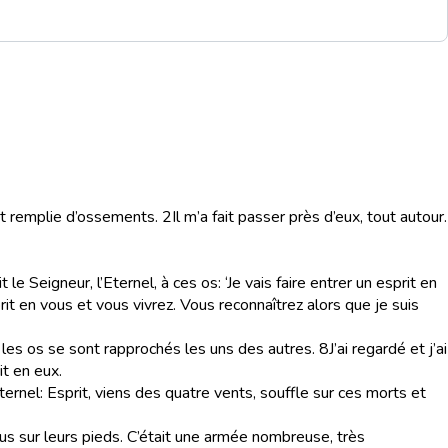
ait remplie d’ossements.
2
Il m’a fait passer près d’eux, tout autour.
t le Seigneur, l’Eternel, à ces os: ‘Je vais faire entrer un esprit en
prit en vous et vous vivrez. Vous reconnaîtrez alors que je suis
t les os se sont rapprochés les uns des autres.
8
J’ai regardé et j’ai
it en eux.
l’Eternel: Esprit, viens des quatre vents, souffle sur ces morts et
tenus sur leurs pieds. C’était une armée nombreuse, très