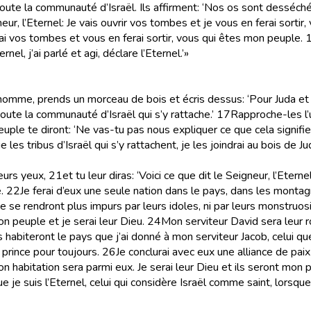
 toute la communauté d’Israël. Ils affirment: ‘Nos os sont desséc
eur, l’Eternel: Je vais ouvrir vos tombes et je vous en ferai sortir
irai vos tombes et vous en ferai sortir, vous qui êtes mon peuple.
nel, j’ai parlé et agi, déclare l’Eternel.’»
 l’homme, prends un morceau de bois et écris dessus: ‘Pour Juda et 
toute la communauté d’Israël qui s’y rattache.’
17
Rapproche-les l’u
le te diront: ‘Ne vas-tu pas nous expliquer ce que cela signifie
es tribus d’Israël qui s’y rattachent, je les joindrai au bois de Jud
eurs yeux,
21
et tu leur diras: ‘Voici ce que dit le Seigneur, l’Eterne
.
22
Je ferai d’eux une seule nation dans le pays, dans les montagn
ne se rendront plus impurs par leurs idoles, ni par leurs monstruos
mon peuple et je serai leur Dieu.
24
Mon serviteur David sera leur ro
ls habiteront le pays que j’ai donné à mon serviteur Jacob, celui qu
 prince pour toujours.
26
Je conclurai avec eux une alliance de paix q
n habitation sera parmi eux. Je serai leur Dieu et ils seront mon 
e je suis l’Eternel, celui qui considère Israël comme saint, lorsqu