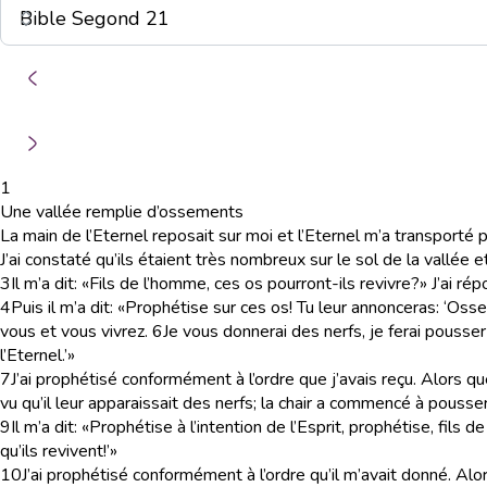
1
Une vallée remplie d’ossements
La main de l’Eternel reposait sur moi et l’Eternel m’a transporté 
J’ai constaté qu’ils étaient très nombreux sur le sol de la vallée 
3
Il m’a dit: «Fils de l’homme, ces os pourront-ils revivre?» J’ai rép
4
Puis il m’a dit: «Prophétise sur ces os! Tu leur annonceras: ‘Os
vous et vous vivrez.
6
Je vous donnerai des nerfs, je ferai pousser 
l’Eternel.’»
7
J’ai prophétisé conformément à l’ordre que j’avais reçu. Alors qu
vu qu’il leur apparaissait des nerfs; la chair a commencé à pousser 
9
Il m’a dit: «Prophétise à l’intention de l’Esprit, prophétise, fils 
qu’ils revivent!’»
10
J’ai prophétisé conformément à l’ordre qu’il m’avait donné. Alor