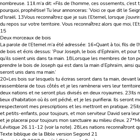
nombreuse.
11
Il m’a dit: «Fils de l’homme, ces ossements, c’est
pourquoi, prophétise! Tu leur annonceras: ‘Voici ce que dit le Seign
d’Israël.
13
Vous reconnaîtrez que je suis l’Eternel, lorsque j’ouvr
du repos sur votre territoire. Vous reconnaîtrez alors que moi, l’Eter
15
Deux morceaux de bois
La parole de l’Eternel m’a été adressée:
16
«Quant à toi, fils de
de bois et écris dessus: ‘Pour Joseph, le bois d’Ephraïm, et pour 
qu’ils soient unis dans ta main.
18
Lorsque les membres de ton peup
prendre le bois de Joseph qui est dans la main d’Ephraïm, ainsi que l
seront unis dans ma main.’
20
»Les bois sur lesquels tu écriras seront dans ta main, devant l
rassemblerai de tous côtés et je les ramènerai vers leur territoire
deux nations et ne seront plus divisés en deux royaumes.
23
Ils 
lieux d’habitation où ils ont péché, et je les purifierai. Ils seront 
respecteront mes prescriptions et les mettront en pratique.
25
I
et petits-enfants, pour toujours, et mon serviteur David sera leur
et je placerai pour toujours mon sanctuaire au milieu d’eux.
27
*Mo
Lévitique 26.11-12 (voir la note).
28
Les nations reconnaîtront qu
Texte biblique de la Bible version Segond 21