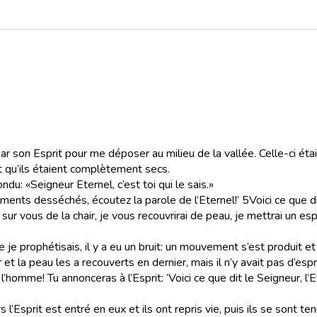
par son Esprit pour me déposer au milieu de la vallée. Celle-ci ét
et qu’ils étaient complètement secs.
ondu: «Seigneur Eternel, c’est toi qui le sais.»
sements desséchés, écoutez la parole de l’Eternel!’
5
Voici ce que di
sur vous de la chair, je vous recouvrirai de peau, je mettrai un es
e je prophétisais, il y a eu un bruit: un mouvement s’est produit e
et la peau les a recouverts en dernier, mais il n’y avait pas d’espr
de l’homme! Tu annonceras à l’Esprit: ‘Voici ce que dit le Seigneur, 
s l’Esprit est entré en eux et ils ont repris vie, puis ils se sont 