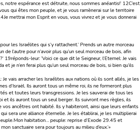
hés, notre espérance est détruite, nous sommes anéantis!’
12
C’est
, vous qui êtes mon peuple, et je vous ramènerai sur le territoire
14
Je mettrai mon Esprit en vous, vous vivrez et je vous donnerai
pour les Israélites qui s’y rattachent.’ Prends un autre morceau
n de l’autre pour n’avoir plus qu’un seul morceau de bois, afin
?’
19
réponds-leur: ‘Voici ce que dit le Seigneur, l’Eternel: Je vais
a et je n’en ferai plus qu’un seul morceau de bois, si bien qu’ils
l: Je vais arracher les Israélites aux nations où ils sont allés, je les
es d’Israël. Ils auront tous un même roi, ils ne formeront plus
ités et toutes leurs transgressions. Je les sauverai de tous les
i et ils auront tous un seul berger. Ils suivront mes règles, ils
e vos ancêtres ont habité. Ils y habiteront, ainsi que leurs enfants
ui sera une alliance éternelle. Je les établirai, je les multiplierai
peuple.
Mon habitation… peuple
: reprise d’Exode 29.45 et
e mon sanctuaire sera pour toujours au milieu d’eux.’»