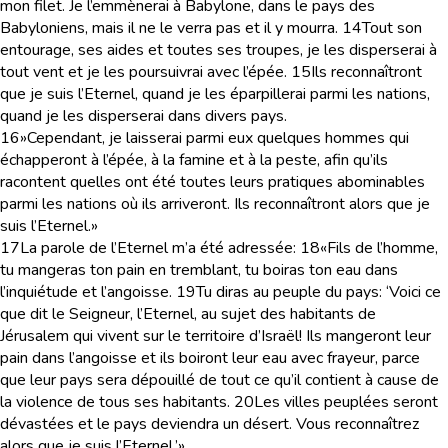
mon filet. Je l’emmènerai à Babylone, dans le pays des
Babyloniens, mais il ne le verra pas et il y mourra.
14
Tout son
entourage, ses aides et toutes ses troupes, je les disperserai à
tout vent et je les poursuivrai avec l’épée.
15
Ils reconnaîtront
que je suis l’Eternel, quand je les éparpillerai parmi les nations,
quand je les disperserai dans divers pays.
16
»Cependant, je laisserai parmi eux quelques hommes qui
échapperont à l’épée, à la famine et à la peste, afin qu’ils
racontent quelles ont été toutes leurs pratiques abominables
parmi les nations où ils arriveront. Ils reconnaîtront alors que je
suis l’Eternel.»
17
La parole de l’Eternel m’a été adressée:
18
«Fils de l’homme,
tu mangeras ton pain en tremblant, tu boiras ton eau dans
l’inquiétude et l’angoisse.
19
Tu diras au peuple du pays: ‘Voici ce
que dit le Seigneur, l’Eternel, au sujet des habitants de
Jérusalem qui vivent sur le territoire d’Israël! Ils mangeront leur
pain dans l’angoisse et ils boiront leur eau avec frayeur, parce
que leur pays sera dépouillé de tout ce qu’il contient à cause de
la violence de tous ses habitants.
20
Les villes peuplées seront
dévastées et le pays deviendra un désert. Vous reconnaîtrez
alors que je suis l’Eternel.’»