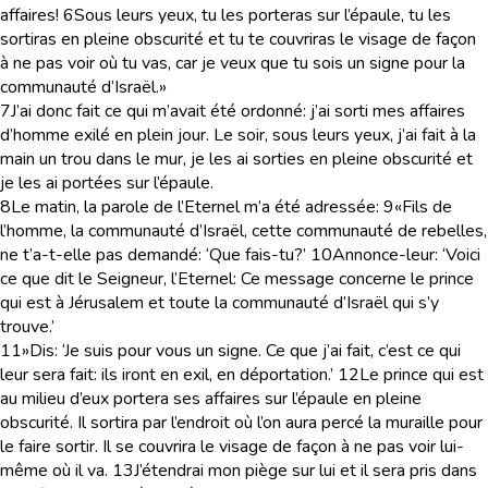
affaires!
6
Sous leurs yeux, tu les porteras sur l’épaule, tu les
sortiras en pleine obscurité et tu te couvriras le visage de façon
à ne pas voir où tu vas, car je veux que tu sois un signe pour la
communauté d’Israël.»
7
J’ai donc fait ce qui m’avait été ordonné: j’ai sorti mes affaires
d’homme exilé en plein jour. Le soir, sous leurs yeux, j’ai fait à la
main un trou dans le mur, je les ai sorties en pleine obscurité et
je les ai portées sur l’épaule.
8
Le matin, la parole de l’Eternel m’a été adressée:
9
«Fils de
l’homme, la communauté d’Israël, cette communauté de rebelles,
ne t’a-t-elle pas demandé: ‘Que fais-tu?’
10
Annonce-leur: ‘Voici
ce que dit le Seigneur, l’Eternel: Ce message concerne le prince
qui est à Jérusalem et toute la communauté d’Israël qui s’y
trouve.’
11
»Dis: ‘Je suis pour vous un signe. Ce que j’ai fait, c’est ce qui
leur sera fait: ils iront en exil, en déportation.’
12
Le prince qui est
au milieu d’eux portera ses affaires sur l’épaule en pleine
obscurité. Il sortira par l’endroit où l’on aura percé la muraille pour
le faire sortir. Il se couvrira le visage de façon à ne pas voir lui-
même où il va.
13
J’étendrai mon piège sur lui et il sera pris dans