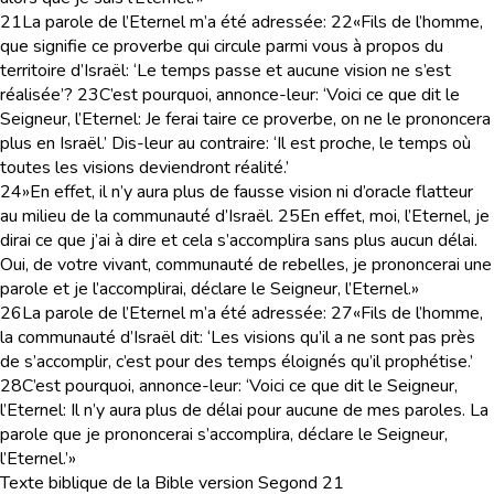
21
La parole de l’Eternel m’a été adressée:
22
«Fils de l’homme,
que signifie ce proverbe qui circule parmi vous à propos du
territoire d’Israël: ‘Le temps passe et aucune vision ne s’est
réalisée’?
23
C’est pourquoi, annonce-leur: ‘Voici ce que dit le
Seigneur, l’Eternel: Je ferai taire ce proverbe, on ne le prononcera
plus en Israël.’ Dis-leur au contraire: ‘Il est proche, le temps où
toutes les visions deviendront réalité.’
24
»En effet, il n’y aura plus de fausse vision ni d’oracle flatteur
au milieu de la communauté d’Israël.
25
En effet, moi, l’Eternel, je
dirai ce que j’ai à dire et cela s’accomplira sans plus aucun délai.
Oui, de votre vivant, communauté de rebelles, je prononcerai une
parole et je l’accomplirai, déclare le Seigneur, l’Eternel.»
26
La parole de l’Eternel m’a été adressée:
27
«Fils de l’homme,
la communauté d’Israël dit: ‘Les visions qu’il a ne sont pas près
de s’accomplir, c’est pour des temps éloignés qu’il prophétise.’
28
C’est pourquoi, annonce-leur: ‘Voici ce que dit le Seigneur,
l’Eternel: Il n’y aura plus de délai pour aucune de mes paroles. La
parole que je prononcerai s’accomplira, déclare le Seigneur,
l’Eternel.’»
Texte biblique de la Bible version Segond 21