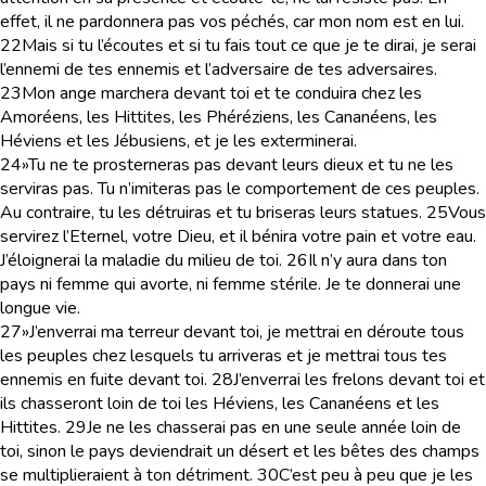
effet, il ne pardonnera pas vos péchés, car mon nom est en lui.
22
Mais si tu l’écoutes et si tu fais tout ce que je te dirai, je serai
l’ennemi de tes ennemis et l’adversaire de tes adversaires.
23
Mon ange marchera devant toi et te conduira chez les
Amoréens, les Hittites, les Phéréziens, les Cananéens, les
Héviens et les Jébusiens, et je les exterminerai.
24
»Tu ne te prosterneras pas devant leurs dieux et tu ne les
serviras pas. Tu n’imiteras pas le comportement de ces peuples.
Au contraire, tu les détruiras et tu briseras leurs statues.
25
Vous
servirez l’Eternel, votre Dieu, et il bénira votre pain et votre eau.
J’éloignerai la maladie du milieu de toi.
26
Il n’y aura dans ton
pays ni femme qui avorte, ni femme stérile. Je te donnerai une
longue vie.
27
»J’enverrai ma terreur devant toi, je mettrai en déroute tous
les peuples chez lesquels tu arriveras et je mettrai tous tes
ennemis en fuite devant toi.
28
J’enverrai les frelons devant toi et
ils chasseront loin de toi les Héviens, les Cananéens et les
Hittites.
29
Je ne les chasserai pas en une seule année loin de
toi, sinon le pays deviendrait un désert et les bêtes des champs
se multiplieraient à ton détriment.
30
C’est peu à peu que je les