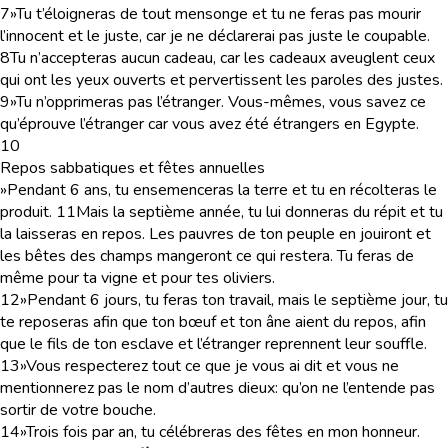
7
»Tu t’éloigneras de tout mensonge et tu ne feras pas mourir
l’innocent et le juste, car je ne déclarerai pas juste le coupable.
8
Tu n’accepteras aucun cadeau, car les cadeaux aveuglent ceux
qui ont les yeux ouverts et pervertissent les paroles des justes.
9
»Tu n’opprimeras pas l’étranger. Vous-mêmes, vous savez ce
qu’éprouve l’étranger car vous avez été étrangers en Egypte.
10
Repos sabbatiques et fêtes annuelles
»Pendant 6 ans, tu ensemenceras la terre et tu en récolteras le
produit.
11
Mais la septième année, tu lui donneras du répit et tu
la laisseras en repos. Les pauvres de ton peuple en jouiront et
les bêtes des champs mangeront ce qui restera. Tu feras de
même pour ta vigne et pour tes oliviers.
12
»Pendant 6 jours, tu feras ton travail, mais le septième jour, tu
te reposeras afin que ton bœuf et ton âne aient du repos, afin
que le fils de ton esclave et l’étranger reprennent leur souffle.
13
»Vous respecterez tout ce que je vous ai dit et vous ne
mentionnerez pas le nom d’autres dieux: qu’on ne l’entende pas
sortir de votre bouche.
14
»Trois fois par an, tu célébreras des fêtes en mon honneur.