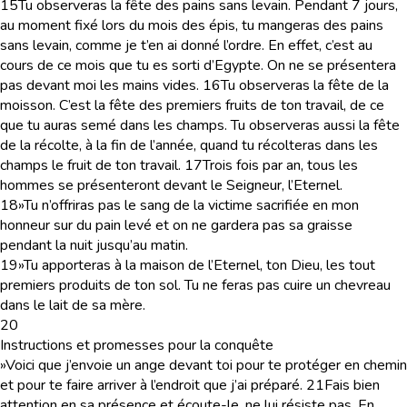
15
Tu observeras la fête des pains sans levain. Pendant 7 jours,
au moment fixé lors du mois des épis, tu mangeras des pains
sans levain, comme je t’en ai donné l’ordre. En effet, c’est au
cours de ce mois que tu es sorti d’Egypte. On ne se présentera
pas devant moi les mains vides.
16
Tu observeras la fête de la
moisson. C’est la fête des premiers fruits de ton travail, de ce
que tu auras semé dans les champs. Tu observeras aussi la fête
de la récolte, à la fin de l’année, quand tu récolteras dans les
champs le fruit de ton travail.
17
Trois fois par an, tous les
hommes se présenteront devant le Seigneur, l’Eternel.
18
»Tu n’offriras pas le sang de la victime sacrifiée en mon
honneur sur du pain levé et on ne gardera pas sa graisse
pendant la nuit jusqu’au matin.
19
»Tu apporteras à la maison de l’Eternel, ton Dieu, les tout
premiers produits de ton sol. Tu ne feras pas cuire un chevreau
dans le lait de sa mère.
20
Instructions et promesses pour la conquête
»Voici que j’envoie un ange devant toi pour te protéger en chemin
et pour te faire arriver à l’endroit que j’ai préparé.
21
Fais bien
attention en sa présence et écoute-le, ne lui résiste pas. En