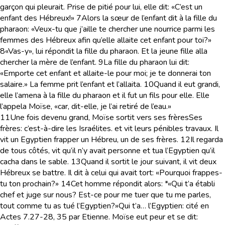
garçon qui pleurait. Prise de pitié pour lui, elle dit: «C’est un
enfant des Hébreux!»
7
Alors la sœur de l’enfant dit à la fille du
pharaon: «Veux-tu que j’aille te chercher une nourrice parmi les
femmes des Hébreux afin qu’elle allaite cet enfant pour toi?»
8
«Vas-y», lui répondit la fille du pharaon. Et la jeune fille alla
chercher la mère de l’enfant.
9
La fille du pharaon lui dit:
«Emporte cet enfant et allaite-le pour moi; je te donnerai ton
salaire.» La femme prit l’enfant et l’allaita.
10
Quand il eut grandi,
elle l’amena à la fille du pharaon et il fut un fils pour elle. Elle
l’appela Moïse, «car, dit-elle, je l’ai retiré de l’eau.»
11
Une fois devenu grand, Moïse sortit vers ses frères
Ses
frères
: c’est-à-dire les Israélites.
et vit leurs pénibles travaux. Il
vit un Egyptien frapper un Hébreu, un de ses frères.
12
Il regarda
de tous côtés, vit qu’il n’y avait personne et tua l’Egyptien qu’il
cacha dans le sable.
13
Quand il sortit le jour suivant, il vit deux
Hébreux se battre. Il dit à celui qui avait tort: «Pourquoi frappes-
tu ton prochain?»
14
Cet homme répondit alors: *«Qui t’a établi
chef et juge sur nous? Est-ce pour me tuer que tu me parles,
tout comme tu as tué l’Egyptien?»
Qui t’a… l’Egyptien
: cité en
Actes 7.27-28, 35 par Etienne.
Moïse eut peur et se dit: