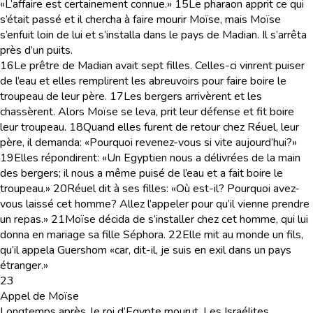
«L’affaire est certainement connue.»
15
Le pharaon apprit ce qui
s’était passé et il chercha à faire mourir Moïse, mais Moïse
s’enfuit loin de lui et s’installa dans le pays de Madian. Il s’arrêta
près d’un puits.
16
Le prêtre de Madian avait sept filles. Celles-ci vinrent puiser
de l’eau et elles remplirent les abreuvoirs pour faire boire le
troupeau de leur père.
17
Les bergers arrivèrent et les
chassèrent. Alors Moïse se leva, prit leur défense et fit boire
leur troupeau.
18
Quand elles furent de retour chez Réuel, leur
père, il demanda: «Pourquoi revenez-vous si vite aujourd’hui?»
19
Elles répondirent: «Un Egyptien nous a délivrées de la main
des bergers; il nous a même puisé de l’eau et a fait boire le
troupeau.»
20
Réuel dit à ses filles: «Où est-il? Pourquoi avez-
vous laissé cet homme? Allez l’appeler pour qu’il vienne prendre
un repas.»
21
Moïse décida de s’installer chez cet homme, qui lui
donna en mariage sa fille Séphora.
22
Elle mit au monde un fils,
qu’il appela Guershom «car, dit-il, je suis en exil dans un pays
étranger.»
23
Appel de Moïse
Longtemps après, le roi d’Egypte mourut. Les Israélites