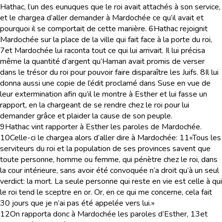
Hathac, l’un des eunuques que le roi avait attachés à son service,
et le chargea d’aller demander à Mardochée ce qu’il avait et
pourquoi il se comportait de cette manière.
6
Hathac rejoignit
Mardochée sur la place de la ville qui fait face à la porte du roi,
7
et Mardochée lui raconta tout ce qui lui arrivait. Il lui précisa
même la quantité d’argent qu’Haman avait promis de verser
dans le trésor du roi pour pouvoir faire disparaître les Juifs.
8
Il lui
donna aussi une copie de l’édit proclamé dans Suse en vue de
leur extermination afin qu’il le montre à Esther et lui fasse un
rapport, en la chargeant de se rendre chez le roi pour lui
demander grâce et plaider la cause de son peuple.
9
Hathac vint rapporter à Esther les paroles de Mardochée.
10
Celle-ci le chargea alors d’aller dire à Mardochée:
11
«Tous les
serviteurs du roi et la population de ses provinces savent que
toute personne, homme ou femme, qui pénètre chez le roi, dans
la cour intérieure, sans avoir été convoquée n’a droit qu’à un seul
verdict: la mort. La seule personne qui reste en vie est celle à qui
le roi tend le sceptre en or. Or, en ce qui me concerne, cela fait
30 jours que je n’ai pas été appelée vers lui.»
12
On rapporta donc à Mardochée les paroles d’Esther,
13
et