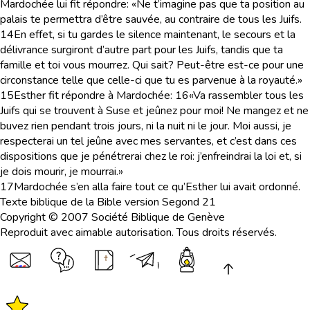
Mardochée lui fit répondre: «Ne t’imagine pas que ta position au
palais te permettra d’être sauvée, au contraire de tous les Juifs.
14
En effet, si tu gardes le silence maintenant, le secours et la
délivrance surgiront d’autre part pour les Juifs, tandis que ta
famille et toi vous mourrez. Qui sait? Peut-être est-ce pour une
circonstance telle que celle-ci que tu es parvenue à la royauté.»
15
Esther fit répondre à Mardochée:
16
«Va rassembler tous les
Juifs qui se trouvent à Suse et jeûnez pour moi! Ne mangez et ne
buvez rien pendant trois jours, ni la nuit ni le jour. Moi aussi, je
respecterai un tel jeûne avec mes servantes, et c’est dans ces
dispositions que je pénétrerai chez le roi: j’enfreindrai la loi et, si
je dois mourir, je mourrai.»
17
Mardochée s’en alla faire tout ce qu’Esther lui avait ordonné.
Texte biblique de la Bible version Segond 21
Copyright © 2007 Société Biblique de Genève
Reproduit avec aimable autorisation. Tous droits réservés.