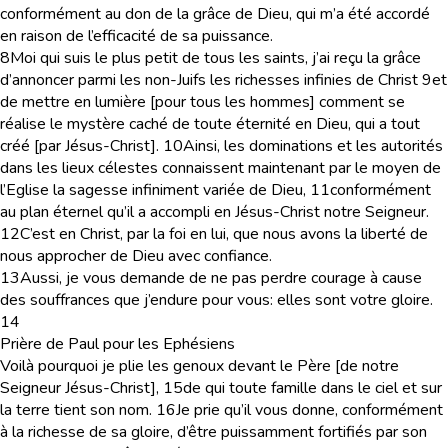
conformément au don de la grâce de Dieu, qui m’a été accordé
en raison de l’efficacité de sa puissance.
8
Moi qui suis le plus petit de tous les saints, j’ai reçu la grâce
d’annoncer parmi les non-Juifs les richesses infinies de Christ
9
et
de mettre en lumière [pour tous les hommes] comment se
réalise le mystère caché de toute éternité en Dieu, qui a tout
créé [par Jésus-Christ].
10
Ainsi, les dominations et les autorités
dans les lieux célestes connaissent maintenant par le moyen de
l’Eglise la sagesse infiniment variée de Dieu,
11
conformément
au plan éternel qu’il a accompli en Jésus-Christ notre Seigneur.
12
C’est en Christ, par la foi en lui, que nous avons la liberté de
nous approcher de Dieu avec confiance.
13
Aussi, je vous demande de ne pas perdre courage à cause
des souffrances que j’endure pour vous: elles sont votre gloire.
14
Prière de Paul pour les Ephésiens
Voilà pourquoi je plie les genoux devant le Père [de notre
Seigneur Jésus-Christ],
15
de qui toute famille dans le ciel et sur
la terre tient son nom.
16
Je prie qu’il vous donne, conformément
à la richesse de sa gloire, d’être puissamment fortifiés par son