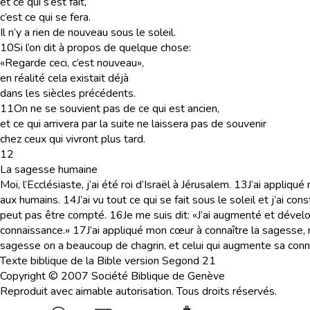
et ce qui s’est fait,
c’est ce qui se fera.
Il n’y a rien de nouveau sous le soleil.
10
Si l’on dit à propos de quelque chose:
«Regarde ceci, c’est nouveau»,
en réalité cela existait déjà
dans les siècles précédents.
11
On ne se souvient pas de ce qui est ancien,
et ce qui arrivera par la suite ne laissera pas de souvenir
chez ceux qui vivront plus tard.
12
La sagesse humaine
Moi, l’Ecclésiaste, j’ai été roi d’Israël à Jérusalem.
13
J’ai appliqué
aux humains.
14
J’ai vu tout ce qui se fait sous le soleil et j’ai c
peut pas être compté.
16
Je me suis dit: «J’ai augmenté et dév
connaissance.»
17
J’ai appliqué mon cœur à connaître la sagesse, ma
sagesse on a beaucoup de chagrin, et celui qui augmente sa con
Texte biblique de la Bible version Segond 21
Copyright © 2007 Société Biblique de Genève
Reproduit avec aimable autorisation. Tous droits réservés.