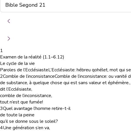
1
Examen de la réalité (1.1–6.12)
Le cycle de la vie
Paroles de l’Ecclésiaste
L’Ecclésiaste
: hébreu qohélet, mot qui s
2
Comble de l’inconsistance
Comble de l’inconsistance
: ou vanité
de substance, à quelque chose qui est sans valeur et éphémère.
,
dit l’Ecclésiaste,
comble de l’inconsistance,
tout n’est que fumée!
3
Quel avantage l’homme retire-t-il
de toute la peine
qu’il se donne sous le soleil?
4
Une génération s’en va,