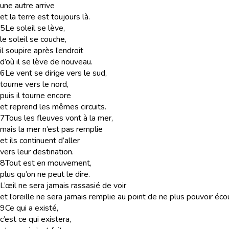
une autre arrive
et la terre est toujours là.
5
Le soleil se lève,
le soleil se couche,
il soupire après l’endroit
d’où il se lève de nouveau.
6
Le vent se dirige vers le sud,
tourne vers le nord,
puis il tourne encore
et reprend les mêmes circuits.
7
Tous les fleuves vont à la mer,
mais la mer n’est pas remplie
et ils continuent d’aller
vers leur destination.
8
Tout est en mouvement,
plus qu’on ne peut le dire.
L’œil ne sera jamais rassasié de voir
et l’oreille ne sera jamais remplie au point de ne plus pouvoir éco
9
Ce qui a existé,
c’est ce qui existera,