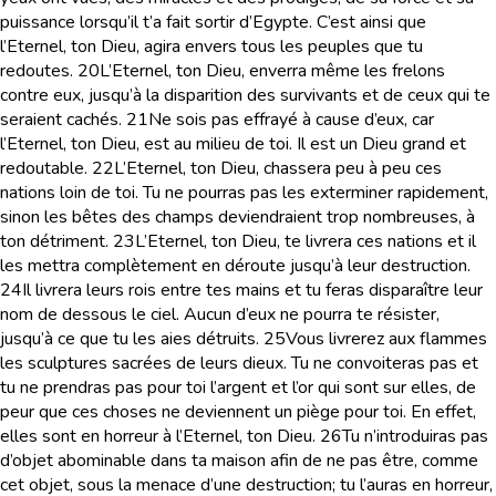
puissance lorsqu’il t’a fait sortir d’Egypte. C’est ainsi que
l’Eternel, ton Dieu, agira envers tous les peuples que tu
redoutes.
20
L’Eternel, ton Dieu, enverra même les frelons
contre eux, jusqu’à la disparition des survivants et de ceux qui te
seraient cachés.
21
Ne sois pas effrayé à cause d’eux, car
l’Eternel, ton Dieu, est au milieu de toi. Il est un Dieu grand et
redoutable.
22
L’Eternel, ton Dieu, chassera peu à peu ces
nations loin de toi. Tu ne pourras pas les exterminer rapidement,
sinon les bêtes des champs deviendraient trop nombreuses, à
ton détriment.
23
L’Eternel, ton Dieu, te livrera ces nations et il
les mettra complètement en déroute jusqu’à leur destruction.
24
Il livrera leurs rois entre tes mains et tu feras disparaître leur
nom de dessous le ciel. Aucun d’eux ne pourra te résister,
jusqu’à ce que tu les aies détruits.
25
Vous livrerez aux flammes
les sculptures sacrées de leurs dieux. Tu ne convoiteras pas et
tu ne prendras pas pour toi l’argent et l’or qui sont sur elles, de
peur que ces choses ne deviennent un piège pour toi. En effet,
elles sont en horreur à l’Eternel, ton Dieu.
26
Tu n’introduiras pas
d’objet abominable dans ta maison afin de ne pas être, comme
cet objet, sous la menace d’une destruction; tu l’auras en horreur,