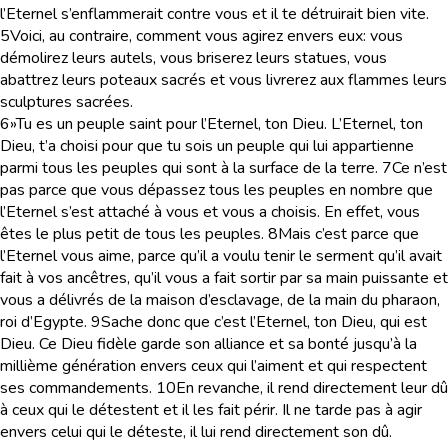
l’Eternel s’enflammerait contre vous et il te détruirait bien vite.
5
Voici, au contraire, comment vous agirez envers eux: vous
démolirez leurs autels, vous briserez leurs statues, vous
abattrez leurs poteaux sacrés et vous livrerez aux flammes leurs
sculptures sacrées.
6
»Tu es un peuple saint pour l’Eternel, ton Dieu. L’Eternel, ton
Dieu, t’a choisi pour que tu sois un peuple qui lui appartienne
parmi tous les peuples qui sont à la surface de la terre.
7
Ce n’est
pas parce que vous dépassez tous les peuples en nombre que
l’Eternel s’est attaché à vous et vous a choisis. En effet, vous
êtes le plus petit de tous les peuples.
8
Mais c’est parce que
l’Eternel vous aime, parce qu’il a voulu tenir le serment qu’il avait
fait à vos ancêtres, qu’il vous a fait sortir par sa main puissante et
vous a délivrés de la maison d’esclavage, de la main du pharaon,
roi d’Egypte.
9
Sache donc que c’est l’Eternel, ton Dieu, qui est
Dieu. Ce Dieu fidèle garde son alliance et sa bonté jusqu’à la
millième génération envers ceux qui l’aiment et qui respectent
ses commandements.
10
En revanche, il rend directement leur dû
à ceux qui le détestent et il les fait périr. Il ne tarde pas à agir
envers celui qui le déteste, il lui rend directement son dû.