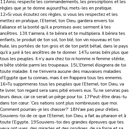
11
Ainsi, respecte les commandements, les prescriptions et les
règles que je te donne aujourd’hui, mets-les en pratique.
12
»Si vous écoutez ces règles, si vous les respectez et les
mettez en pratique, l’Eternel, ton Dieu, gardera envers toi
l’alliance et la bonté qu’il a promises avec serment à tes
ancêtres.
13
Il t’aimera, il te bénira et te multipliera. Il bénira tes
enfants, le produit de ton sol, ton blé, ton vin nouveau et ton
huile, les portées de ton gros et de ton petit bétail, dans le pays
qu’il a juré à tes ancêtres de te donner.
14
Tu seras béni plus que
tous les peuples. Il n’y aura chez toi ni homme ni femme stérile,
ni bête stérile parmi les troupeaux.
15
L’Eternel éloignera de toi
toute maladie. Il ne t’enverra aucune des mauvaises maladies
d’Egypte que tu connais, mais il en frappera tous tes ennemis.
16
»Tu supprimeras tous les peuples que l’Eternel, ton Dieu, va
te livrer, ton regard sera sans pitié envers eux. Tu ne serviras pas
leurs dieux, car ce serait un piège pour toi.
17
Peut-être diras-tu
dans ton cœur: ‘Ces nations sont plus nombreuses que moi.
Comment pourrais-je les chasser?’
18
N’aie pas peur d’elles.
Souviens-toi de ce que l’Eternel, ton Dieu, a fait au pharaon et à
toute l’Egypte.
19
Souviens-toi des grandes épreuves que tes
yeux ont vues, des miracles et des prodiges, de sa force et sa