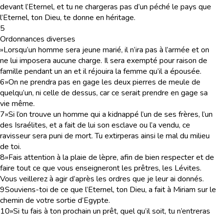
devant l’Eternel, et tu ne chargeras pas d’un péché le pays que
l’Eternel, ton Dieu, te donne en héritage.
5
Ordonnances diverses
»Lorsqu’un homme sera jeune marié, il n’ira pas à l’armée et on
ne lui imposera aucune charge. Il sera exempté pour raison de
famille pendant un an et il réjouira la femme qu’il a épousée.
6
»On ne prendra pas en gage les deux pierres de meule de
quelqu’un, ni celle de dessus, car ce serait prendre en gage sa
vie même.
7
»Si l’on trouve un homme qui a kidnappé l’un de ses frères, l’un
des Israélites, et a fait de lui son esclave ou l’a vendu, ce
ravisseur sera puni de mort. Tu extirperas ainsi le mal du milieu
de toi.
8
»Fais attention à la plaie de lèpre, afin de bien respecter et de
faire tout ce que vous enseigneront les prêtres, les Lévites.
Vous veillerez à agir d’après les ordres que je leur ai donnés.
9
Souviens-toi de ce que l’Eternel, ton Dieu, a fait à Miriam sur le
chemin de votre sortie d’Egypte.
10
»Si tu fais à ton prochain un prêt, quel qu’il soit, tu n’entreras