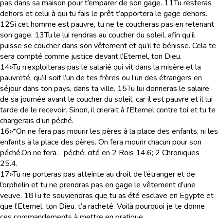
pas dans sa maison pour t’emparer de son gage.
11
Tu resteras
dehors et celui à qui tu fais le prêt t’apportera le gage dehors.
12
Si cet homme est pauvre, tu ne te coucheras pas en retenant
son gage.
13
Tu le lui rendras au coucher du soleil, afin qu’il
puisse se coucher dans son vêtement et qu’il te bénisse. Cela te
sera compté comme justice devant l’Eternel, ton Dieu.
14
»Tu n’exploiteras pas le salarié qui vit dans la misère et la
pauvreté, qu’il soit l’un de tes frères ou l’un des étrangers en
séjour dans ton pays, dans ta ville.
15
Tu lui donneras le salaire
de sa journée avant le coucher du soleil, car il est pauvre et il lui
tarde de le recevoir. Sinon, il crierait à l’Eternel contre toi et tu te
chargerais d’un péché.
16
»*On ne fera pas mourir les pères à la place des enfants, ni les
enfants à la place des pères. On fera mourir chacun pour son
péché.
On ne fera… péché
: cité en 2 Rois 14.6; 2 Chroniques
25.4.
17
»Tu ne porteras pas atteinte au droit de l’étranger et de
l’orphelin et tu ne prendras pas en gage le vêtement d’une
veuve.
18
Tu te souviendras que tu as été esclave en Egypte et
que l’Eternel, ton Dieu, t’a racheté. Voilà pourquoi je te donne
ces commandements à mettre en pratique.