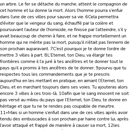
un arbre. Le fer se détache du manche, atteint le compagnon de
cet homme et lui donne la mort. Alors l’homme pourra s’enfuir
dans l’une de ces villes pour sauver sa vie.
6
Cela permettra
d’éviter que le vengeur du sang, échauffé par la colère et
poursuivant l’auteur de l’homicide, ne finisse par l’atteindre, s’il y
avait beaucoup de chemin à faire, et ne frappe mortellement un
homme qui ne mérite pas la mort, puisqu’il n’était pas l’ennemi de
son prochain auparavant.
7
C’est pourquoi je te donne l’ordre de
mettre 3 villes à part.
8
L’Eternel, ton Dieu, va élargir tes
frontières comme il l’a juré à tes ancêtres et te donner tout le
pays qu’il a promis à tes ancêtres de te donner,
9
pourvu que tu
respectes tous les commandements que je te prescris
aujourd’hui en les mettant en pratique, en aimant l’Eternel, ton
Dieu, et en marchant toujours dans ses voies. Tu ajouteras alors
encore 3 villes à ces trois-là,
10
afin que le sang innocent ne soit
pas versé au milieu du pays que l’Eternel, ton Dieu, te donne en
héritage et que tu ne te rendes pas coupable de meurtre.
11
»Mais si un homme s’enfuit dans une de ces villes après avoir
tendu des embuscades à son prochain par haine contre lui, après
l’avoir attaqué et frappé de manière à causer sa mort,
12
les