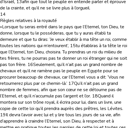
d’Israël,
13
afin que tout le peuple en entende parler et éprouve
de la crainte, et qu’il ne se livre plus à l’orgueil.
14
Règles relatives à la royauté
»Lorsque tu seras entré dans le pays que l’Eternel, ton Dieu, te
donne, lorsque tu le posséderas, que tu y auras établi ta
demeure et que tu diras: ‘Je veux établir à ma tête un roi, comme
toutes les nations qui m’entourent’,
15
tu établiras à ta tête le roi
que l’Eternel, ton Dieu, choisira. Tu prendras un roi du milieu de
tes frères, tu ne pourras pas te donner un roi étranger qui ne soit
pas ton frère.
16
Seulement, qu’il n’ait pas un grand nombre de
chevaux et qu’il ne ramène pas le peuple en Egypte pour se
procurer beaucoup de chevaux, car l’Eternel vous a dit: ‘Vous ne
retournerez plus par ce chemin-là.’
17
Qu’il n’ait pas un grand
nombre de femmes, afin que son cœur ne se détourne pas de
l’Eternel, et qu’il n’accumule pas l’argent et l’or.
18
Quand il
montera sur son trône royal, il écrira pour lui, dans un livre, une
copie de cette loi qu’il prendra auprès des prêtres, les Lévites.
19
Il devra l’avoir avec lui et y lire tous les jours de sa vie, afin
d’apprendre à craindre l’Eternel, son Dieu, à respecter et à
mettre en pratique toutes les paroles de cette loi et toutes ces