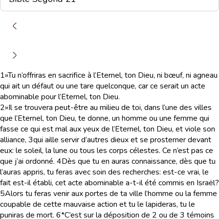
1
»Tu n’offriras en sacrifice à l’Eternel, ton Dieu, ni bœuf, ni agneau
qui ait un défaut ou une tare quelconque, car ce serait un acte
abominable pour l’Eternel, ton Dieu.
2
»Il se trouvera peut-être au milieu de toi, dans l’une des villes
que l’Eternel, ton Dieu, te donne, un homme ou une femme qui
fasse ce qui est mal aux yeux de l’Eternel, ton Dieu, et viole son
alliance,
3
qui aille servir d’autres dieux et se prosterner devant
eux: le soleil, la lune ou tous les corps célestes. Ce n’est pas ce
que j’ai ordonné.
4
Dès que tu en auras connaissance, dès que tu
l’auras appris, tu feras avec soin des recherches: est-ce vrai, le
fait est-il établi, cet acte abominable a-t-il été commis en Israël?
5
Alors tu feras venir aux portes de ta ville l’homme ou la femme
coupable de cette mauvaise action et tu le lapideras, tu le
puniras de mort.
6
*C’est sur la déposition de 2 ou de 3 témoins