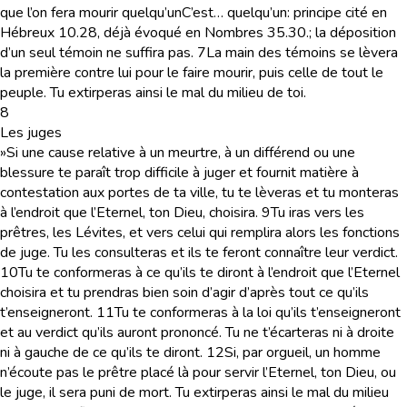
que l’on fera mourir quelqu’un
C’est… quelqu’un
: principe cité en
Hébreux 10.28, déjà évoqué en Nombres 35.30.
; la déposition
d’un seul témoin ne suffira pas.
7
La main des témoins se lèvera
la première contre lui pour le faire mourir, puis celle de tout le
peuple. Tu extirperas ainsi le mal du milieu de toi.
8
Les juges
»Si une cause relative à un meurtre, à un différend ou une
blessure te paraît trop difficile à juger et fournit matière à
contestation aux portes de ta ville, tu te lèveras et tu monteras
à l’endroit que l’Eternel, ton Dieu, choisira.
9
Tu iras vers les
prêtres, les Lévites, et vers celui qui remplira alors les fonctions
de juge. Tu les consulteras et ils te feront connaître leur verdict.
10
Tu te conformeras à ce qu’ils te diront à l’endroit que l’Eternel
choisira et tu prendras bien soin d’agir d’après tout ce qu’ils
t’enseigneront.
11
Tu te conformeras à la loi qu’ils t’enseigneront
et au verdict qu’ils auront prononcé. Tu ne t’écarteras ni à droite
ni à gauche de ce qu’ils te diront.
12
Si, par orgueil, un homme
n’écoute pas le prêtre placé là pour servir l’Eternel, ton Dieu, ou
le juge, il sera puni de mort. Tu extirperas ainsi le mal du milieu