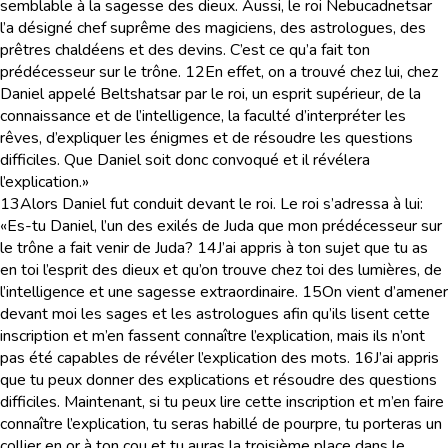
semblable à la sagesse des dieux. Aussi, le roi Nebucadnetsar
l’a désigné chef suprême des magiciens, des astrologues, des
prêtres chaldéens et des devins. C’est ce qu’a fait ton
prédécesseur sur le trône.
12
En effet, on a trouvé chez lui, chez
Daniel appelé Beltshatsar par le roi, un esprit supérieur, de la
connaissance et de l’intelligence, la faculté d’interpréter les
rêves, d’expliquer les énigmes et de résoudre les questions
difficiles. Que Daniel soit donc convoqué et il révélera
l’explication.»
13
Alors Daniel fut conduit devant le roi. Le roi s’adressa à lui:
«Es-tu Daniel, l’un des exilés de Juda que mon prédécesseur sur
le trône a fait venir de Juda?
14
J’ai appris à ton sujet que tu as
en toi l’esprit des dieux et qu’on trouve chez toi des lumières, de
l’intelligence et une sagesse extraordinaire.
15
On vient d’amener
devant moi les sages et les astrologues afin qu’ils lisent cette
inscription et m’en fassent connaître l’explication, mais ils n’ont
pas été capables de révéler l’explication des mots.
16
J’ai appris
que tu peux donner des explications et résoudre des questions
difficiles. Maintenant, si tu peux lire cette inscription et m’en faire
connaître l’explication, tu seras habillé de pourpre, tu porteras un
collier en or à ton cou et tu auras la troisième place dans le