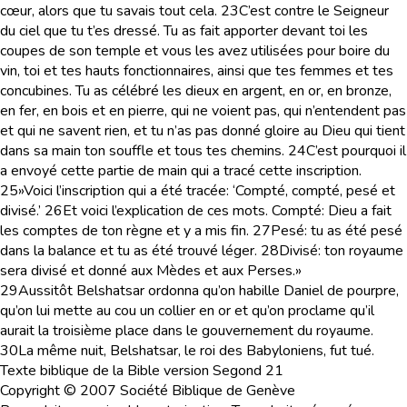
cœur, alors que tu savais tout cela.
23
C’est contre le Seigneur
du ciel que tu t’es dressé. Tu as fait apporter devant toi les
coupes de son temple et vous les avez utilisées pour boire du
vin, toi et tes hauts fonctionnaires, ainsi que tes femmes et tes
concubines. Tu as célébré les dieux en argent, en or, en bronze,
en fer, en bois et en pierre, qui ne voient pas, qui n’entendent pas
et qui ne savent rien, et tu n’as pas donné gloire au Dieu qui tient
dans sa main ton souffle et tous tes chemins.
24
C’est pourquoi il
a envoyé cette partie de main qui a tracé cette inscription.
25
»Voici l’inscription qui a été tracée: ‘Compté, compté, pesé et
divisé.’
26
Et voici l’explication de ces mots. Compté: Dieu a fait
les comptes de ton règne et y a mis fin.
27
Pesé: tu as été pesé
dans la balance et tu as été trouvé léger.
28
Divisé: ton royaume
sera divisé et donné aux Mèdes et aux Perses.»
29
Aussitôt Belshatsar ordonna qu’on habille Daniel de pourpre,
qu’on lui mette au cou un collier en or et qu’on proclame qu’il
aurait la troisième place dans le gouvernement du royaume.
30
La même nuit, Belshatsar, le roi des Babyloniens, fut tué.
Texte biblique de la Bible version Segond 21
Copyright © 2007 Société Biblique de Genève