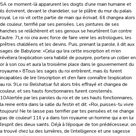
5
A ce moment-là apparurent les doigts d’une main humaine et
ils écrivirent, devant le chandelier, sur le plâtre du mur du palais
royal. Le roi vit cette partie de main qui écrivait.
6
Il changea alors
de couleur, terrifié par ses pensées. Les jointures de ses
hanches se relâchèrent et ses genoux se heurtèrent l’un contre
l’autre.
7
Le roi cria avec force de faire venir les astrologues, les
prêtres chaldéens et les devins. Puis, prenant la parole, il dit aux
sages de Babylone: «Celui qui lira cette inscription et m’en
révélera l’explication sera habillé de pourpre, portera un collier en
or à son cou et aura la troisième place dans le gouvernement du
royaume.»
8
Tous les sages du roi entrèrent, mais ils furent
incapables de lire l’inscription et d’en faire connaître l’explication
au roi.
9
Le roi Belshatsar fut alors très effrayé et changea de
couleur, et ses hauts fonctionnaires furent consternés.
10
Alertée par les paroles du roi et de ses hauts fonctionnaires,
la reine entra dans la salle du festin et dit: «Roi, puisses-tu vivre
toujours! Ne te laisse pas terrifier par tes pensées et ne change
pas de couleur!
11
Il y a dans ton royaume un homme qui a en lui
l’esprit des dieux saints. Déjà à l’époque de ton prédécesseur, on
a trouvé chez lui des lumières, de l’intelligence et une sagesse