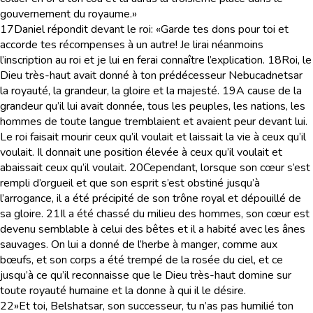
gouvernement du royaume.»
17
Daniel répondit devant le roi: «Garde tes dons pour toi et
accorde tes récompenses à un autre! Je lirai néanmoins
l’inscription au roi et je lui en ferai connaître l’explication.
18
Roi, le
Dieu très-haut avait donné à ton prédécesseur Nebucadnetsar
la royauté, la grandeur, la gloire et la majesté.
19
A cause de la
grandeur qu’il lui avait donnée, tous les peuples, les nations, les
hommes de toute langue tremblaient et avaient peur devant lui.
Le roi faisait mourir ceux qu’il voulait et laissait la vie à ceux qu’il
voulait. Il donnait une position élevée à ceux qu’il voulait et
abaissait ceux qu’il voulait.
20
Cependant, lorsque son cœur s’est
rempli d’orgueil et que son esprit s’est obstiné jusqu’à
l’arrogance, il a été précipité de son trône royal et dépouillé de
sa gloire.
21
Il a été chassé du milieu des hommes, son cœur est
devenu semblable à celui des bêtes et il a habité avec les ânes
sauvages. On lui a donné de l’herbe à manger, comme aux
bœufs, et son corps a été trempé de la rosée du ciel, et ce
jusqu’à ce qu’il reconnaisse que le Dieu très-haut domine sur
toute royauté humaine et la donne à qui il le désire.
22
»Et toi, Belshatsar, son successeur, tu n’as pas humilié ton