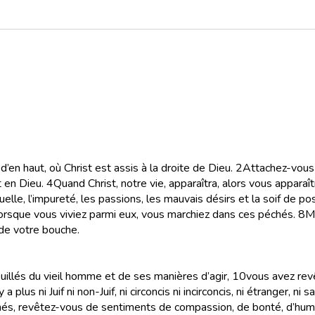
’en haut, où Christ est assis à la droite de Dieu.
2
Attachez-vous a
t en Dieu.
4
Quand Christ, notre vie, apparaîtra, alors vous apparaîtr
elle, l’impureté, les passions, les mauvais désirs et la soif de pos
lorsque vous viviez parmi eux, vous marchiez dans ces péchés.
8
Ma
 de votre bouche.
illés du vieil homme et de ses manières d’agir,
10
vous avez revê
’y a plus ni Juif ni non-Juif, ni circoncis ni incirconcis, ni étranger,
aimés, revêtez-vous de sentiments de compassion, de bonté, d’humi