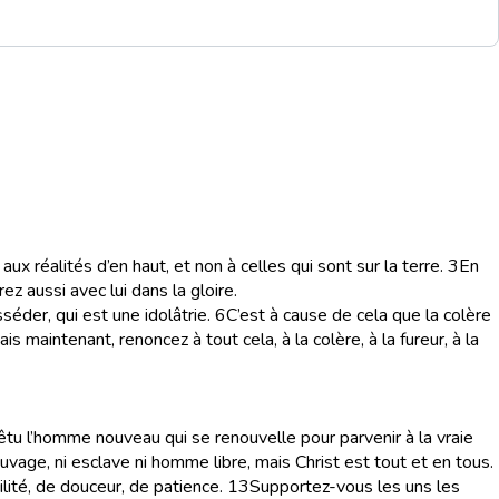
ux réalités d’en haut, et non à celles qui sont sur la terre.
3
En
ez aussi avec lui dans la gloire.
séder, qui est une idolâtrie.
6
C’est à cause de cela que la colère
is maintenant, renoncez à tout cela, à la colère, à la fureur, à la
tu l’homme nouveau qui se renouvelle pour parvenir à la vraie
 ni sauvage, ni esclave ni homme libre, mais Christ est tout et en tous.
lité, de douceur, de patience.
13
Supportez-vous les uns les