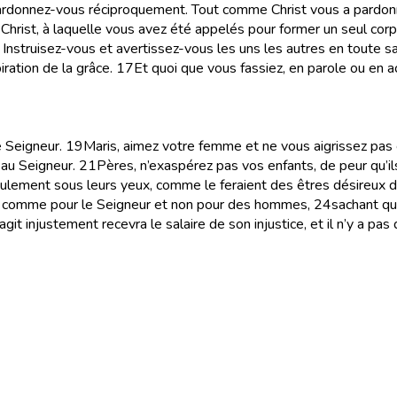
e, pardonnez-vous réciproquement. Tout comme Christ vous a pardo
 Christ, à laquelle vous avez été appelés pour former un seul cor
! Instruisez-vous et avertissez-vous les uns les autres en tout
iration de la grâce.
17
Et quoi que vous fassiez, en parole ou en a
 Seigneur.
19
Maris, aimez votre femme et ne vous aigrissez pas c
 au Seigneur.
21
Pères, n’exaspérez pas vos enfants, de peur qu’i
eulement sous leurs yeux, comme le feraient des êtres désireux d
ur, comme pour le Seigneur et non pour des hommes,
24
sachant qu
agit injustement recevra le salaire de son injustice, et il n’y a pas