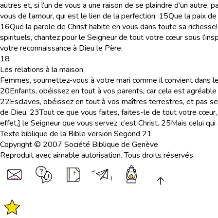
autres et, si l’un de vous a une raison de se plaindre d’un autr
vous de l’amour, qui est le lien de la perfection.
15
Que la paix de
16
Que la parole de Christ habite en vous dans toute sa richesse
spirituels, chantez pour le Seigneur de tout votre cœur sous l’insp
votre reconnaissance à Dieu le Père.
18
Les relations à la maison
Femmes, soumettez-vous à votre mari comme il convient dans le
20
Enfants, obéissez en tout à vos parents, car cela est agréable
22
Esclaves, obéissez en tout à vos maîtres terrestres, et pas s
de Dieu.
23
Tout ce que vous faites, faites-le de tout votre cœ
effet,] le Seigneur que vous servez, c’est Christ.
25
Mais celui qui 
Texte biblique de la Bible version Segond 21
Copyright © 2007 Société Biblique de Genève
Reproduit avec aimable autorisation. Tous droits réservés.