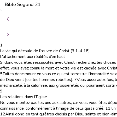
1
La vie qui découle de l’œuvre de Christ (3.1–4.18)
L’attachement aux réalités d’en haut
Si donc vous êtes ressuscités avec Christ, recherchez les choses d
effet, vous avez connu la mort et votre vie est cachée avec Chris
5
Faites donc mourir en vous ce qui est terrestre: l’immoralité sexu
de Dieu vient [sur les hommes rebelles].
7
Vous aussi autrefois, 
méchanceté, à la calomnie, aux grossièretés qui pourraient sortir
9
Les relations dans l’Eglise
Ne vous mentez pas les uns aux autres, car vous vous êtes dépou
connaissance, conformément à l’image de celui qui l’a créé.
11
Il n
12
Ainsi donc, en tant qu’êtres choisis par Dieu, saints et bien-