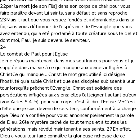
22
par la mort [de son Fils] dans son corps de chair pour vous
faire paraître devant lui saints, sans défaut et sans reproche.
23
Mais il faut que vous restiez fondés et inébranlables dans la
foi, sans vous détourner de l’espérance de l’Evangile que vous
avez entendu, qui a été proclamé à toute créature sous le ciel et
dont moi, Paul, je suis devenu le serviteur.
24
Le combat de Paul pour l’Eglise
Je me réjouis maintenant dans mes souffrances pour vous et je
supplée dans ma vie à ce qui manque aux peines infligées à
Christ
Ce qui manque… Christ
: le mot grec utilisé ici désigne
l’hostilité qu’a subie Christ et que ses disciples subissent à leur
tour lorsqu’ils prêchent l’Evangile. Christ est solidaire des
persécutions infligées aux siens: elles l’atteignent autant qu’eux
(voir Actes 9.4-5).
pour son corps, c’est-à-dire l’Eglise.
25
C’est
d’elle que je suis devenu le serviteur, conformément à la charge
que Dieu m’a confiée pour vous: annoncer pleinement la parole
de Dieu,
26
le mystère caché de tout temps et à toutes les
générations, mais révélé maintenant à ses saints.
27
En effet,
Dieu a voulu leur faire connaître la glorieuse richesse de ce