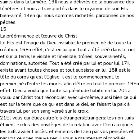
saints dans la lumière.
13
Il nous a délivrés de la puissance des
ténèbres et nous a transportés dans le royaume de son Fils
bien-aimé,
14
en qui nous sommes rachetés, pardonnés de nos
péchés.
15
La prééminence et l’œuvre de Christ
Le Fils est l’image du Dieu invisible, le premier-né de toute la
création.
16
En effet, c’est en lui que tout a été créé dans le ciel
et sur la terre, le visible et l’invisible, trônes, souverainetés,
dominations, autorités. Tout a été créé par lui et pour lui.
17
Il
existe avant toutes choses et tout subsiste en lui.
18
Il est la
tête du corps qu’est l’Eglise; il est le commencement, le
premier-né d’entre les morts, afin d’être en tout le premier.
19
En
effet, Dieu a voulu que toute sa plénitude habite en lui.
20
Il a
voulu par Christ tout réconcilier avec lui-même, aussi bien ce qui
est sur la terre que ce qui est dans le ciel, en faisant la paix à
travers lui, par son sang versé sur la croix.
21
Et vous qui étiez autrefois étrangers
Etrangers
: les non-Juifs
étaient exclus des privilèges de la relation avec Dieu auxquels
les Juifs avaient accès.
et ennemis de Dieu par vos pensées et
par vos œuvres mauvaises, il vous a maintenant réconciliés