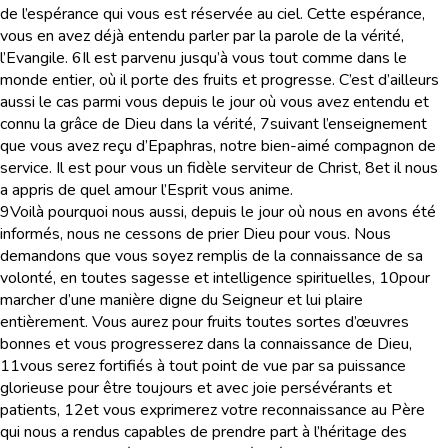
de l’espérance qui vous est réservée au ciel. Cette espérance,
vous en avez déjà entendu parler par la parole de la vérité,
l’Evangile.
6
Il est parvenu jusqu’à vous tout comme dans le
monde entier, où il porte des fruits et progresse. C’est d’ailleurs
aussi le cas parmi vous depuis le jour où vous avez entendu et
connu la grâce de Dieu dans la vérité,
7
suivant l’enseignement
que vous avez reçu d’Epaphras, notre bien-aimé compagnon de
service. Il est pour vous un fidèle serviteur de Christ,
8
et il nous
a appris de quel amour l’Esprit vous anime.
9
Voilà pourquoi nous aussi, depuis le jour où nous en avons été
informés, nous ne cessons de prier Dieu pour vous. Nous
demandons que vous soyez remplis de la connaissance de sa
volonté, en toutes sagesse et intelligence spirituelles,
10
pour
marcher d’une manière digne du Seigneur et lui plaire
entièrement. Vous aurez pour fruits toutes sortes d’œuvres
bonnes et vous progresserez dans la connaissance de Dieu,
11
vous serez fortifiés à tout point de vue par sa puissance
glorieuse pour être toujours et avec joie persévérants et
patients,
12
et vous exprimerez votre reconnaissance au Père
qui nous a rendus capables de prendre part à l’héritage des