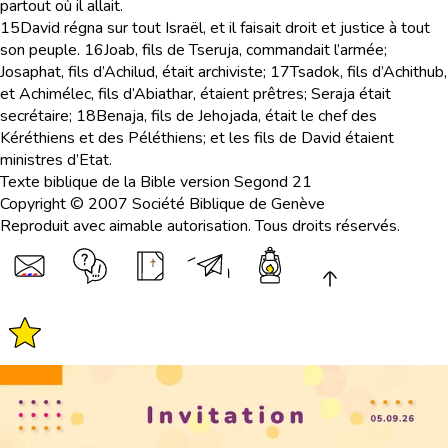
partout où il allait.
15
David régna sur tout Israël, et il faisait droit et justice à tout
son peuple.
16
Joab, fils de Tseruja, commandait l’armée;
Josaphat, fils d’Achilud, était archiviste;
17
Tsadok, fils d’Achithub,
et Achimélec, fils d’Abiathar, étaient prêtres; Seraja était
secrétaire;
18
Benaja, fils de Jehojada, était le chef des
Kéréthiens et des Péléthiens; et les fils de David étaient
ministres d’Etat.
Texte biblique de la Bible version Segond 21
Copyright © 2007 Société Biblique de Genève
Reproduit avec aimable autorisation. Tous droits réservés.