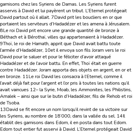
garnisons chez les Syriens de Damas. Les Syriens furent
asservis à David et lui payèrent un tribut. L’Eternel protégeait
David partout où il allait.
7
David prit les boucliers en or que
portaient les serviteurs d’Hadadézer et les amena à Jérusalem.
8
Le roi David prit encore une grande quantité de bronze à
Béthach et à Bérothaï, villes qui appartenaient à Hadadézer.
9
Thoï, le roi de Hamath, apprit que David avait battu toute
l’armée d’Hadadézer,
10
et il envoya son fils Joram vers le roi
David pour le saluer et pour le féliciter d’avoir attaqué
Hadadézer et de l’avoir battu. En effet, Thoï était en guerre
contre Hadadézer. Joram apporta des objets en argent, en or et
en bronze.
11
Le roi David les consacra à l’Eternel, comme il
l’avait déjà fait pour l’argent et l’or pris à toutes les nations qu’il
avait vaincues
12
– la Syrie, Moab, les Ammonites, les Philistins,
Amalek – ainsi que sur le butin d’Hadadézer, fils de Rehob et roi
de Tsoba.
13
David se fit encore un nom lorsqu’il revint de sa victoire sur
les Syriens, au nombre de 18’000, dans la vallée du sel.
14
Il
établit des garnisons dans Edom, il en posta dans tout Edom.
Edom tout entier fut asservi à David. L’Eternel protégeait David