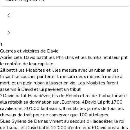
1
Guerres et victoires de David
Après cela, David battit les Philistins et les humilia, et il leur prit
le contrôle de leur capitale.
2
Il battit les Moabites et il les mesura avec un ruban en les
faisant se coucher par terre. Il mesura deux rubans à mettre à
mort, et un plein ruban à laisser en vie. Les Moabites furent
asservis à David et lui payèrent un tribut.
3
David battit Hadadézer, fils de Rehob et roi de Tsoba, lorsqu’il
alla rétablir sa domination sur l’Euphrate.
4
David lui prit 1700
cavaliers et 20’000 fantassins. Il mutila les jarrets de tous les
chevaux de trait pour ne conserver que 100 attelages.
5
Les Syriens de Damas vinrent au secours d’Hadadézer, le roi
de Tsoba, et David battit 22’000 d’entre eux.
6
David posta des