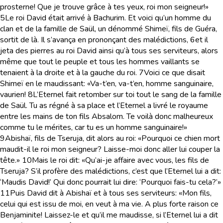
prosterne! Que je trouve grâce à tes yeux, roi mon seigneur!»
5
Le roi David était arrivé à Bachurim. Et voici qu’un homme du
clan et de la famille de Saül, un dénommé Shimeï, fils de Guéra,
sortit de là. Il s’avança en prononçant des malédictions,
6
et il
jeta des pierres au roi David ainsi qu’à tous ses serviteurs, alors
même que tout le peuple et tous les hommes vaillants se
tenaient à la droite et à la gauche du roi.
7
Voici ce que disait
Shimeï en le maudissant: «Va-t’en, va-t’en, homme sanguinaire,
vaurien!
8
L’Eternel fait retomber sur toi tout le sang de la famille
de Saül. Tu as régné à sa place et l’Eternel a livré le royaume
entre les mains de ton fils Absalom. Te voilà donc malheureux
comme tu le mérites, car tu es un homme sanguinaire!»
9
Abishaï, fils de Tseruja, dit alors au roi: «Pourquoi ce chien mort
maudit-il le roi mon seigneur? Laisse-moi donc aller lui couper la
tête.»
10
Mais le roi dit: «Qu’ai-je affaire avec vous, les fils de
Tseruja? S’il profère des malédictions, c’est que l’Eternel lui a dit:
‘Maudis David!’ Qui donc pourrait lui dire: ‘Pourquoi fais-tu cela?’»
11
Puis David dit à Abishaï et à tous ses serviteurs: «Mon fils,
celui qui est issu de moi, en veut à ma vie. A plus forte raison ce
Benjaminite! Laissez-le et qu’il me maudisse, si l’Eternel lui a dit