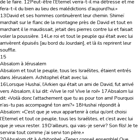
de le faire.
12
Peut-être l’Eternel verra-t-il ma détresse et me
fera-t-il du bien au lieu des malédictions d’aujourd’hui.»
13
David et ses hommes continuèrent leur chemin. Shimeï
marchait sur le flanc de la montagne près de David et tout en
marchant il le maudissait, jetait des pierres contre lui et faisait
voler la poussière.
14
Le roi et tout le peuple qui était avec lui
arrivèrent épuisés [au bord du Jourdain], et là ils reprirent leur
souffle.
15
Absalom à Jérusalem
Absalom et tout le peuple, tous les Israélites, étaient entrés
dans Jérusalem. Achitophel était avec lui.
16
Lorsque Hushaï, l’Arkien qui était un ami de David, fut arrivé
vers Absalom, il lui dit: «Vive le roi! Vive le roi!»
17
Absalom lui
dit: «Voilà donc l’attachement que tu as pour ton ami! Pourquoi
n’as-tu pas accompagné ton ami?»
18
Hushaï répondit à
Absalom: «C’est que je veux appartenir à celui qu’ont choisi
l’Eternel et tout ce peuple, tous les Israélites, et c’est avec lui
que je veux rester.
19
D’ailleurs, qui vais-je servir? Son fils! Je te
servirai tout comme j’ai servi ton père.»
20
Absalom dit à Achitophel: «Tenez conseil ensemble! Que