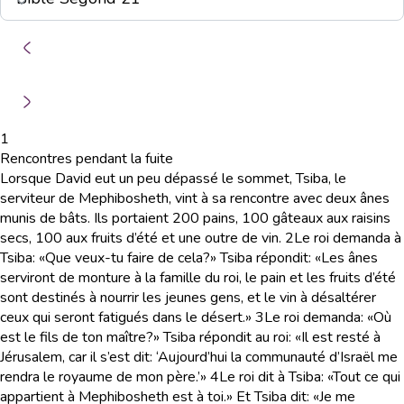
1
Rencontres pendant la fuite
Lorsque David eut un peu dépassé le sommet, Tsiba, le
serviteur de Mephibosheth, vint à sa rencontre avec deux ânes
munis de bâts. Ils portaient 200 pains, 100 gâteaux aux raisins
secs, 100 aux fruits d’été et une outre de vin.
2
Le roi demanda à
Tsiba: «Que veux-tu faire de cela?» Tsiba répondit: «Les ânes
serviront de monture à la famille du roi, le pain et les fruits d’été
sont destinés à nourrir les jeunes gens, et le vin à désaltérer
ceux qui seront fatigués dans le désert.»
3
Le roi demanda: «Où
est le fils de ton maître?» Tsiba répondit au roi: «Il est resté à
Jérusalem, car il s’est dit: ‘Aujourd’hui la communauté d’Israël me
rendra le royaume de mon père.’»
4
Le roi dit à Tsiba: «Tout ce qui
appartient à Mephibosheth est à toi.» Et Tsiba dit: «Je me