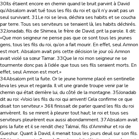
30
Ils étaient encore en chemin quand le bruit parvint à David
qu’Absalom avait tué tous les fils du roi et qu’il n’y avait pas un
seul survivant.
31
Le roi se leva, déchira ses habits et se coucha
par terre. Tous ses serviteurs se tenaient là, les habits déchirés.
32
Jonadab, fils de Shimea, le frère de David, prit la parole. Il dit:
«Que mon seigneur ne pense pas que ce sont tous les jeunes
gens, tous les fils du roi, qu’on a fait mourir. En effet, seul Amnon
est mort. Absalom avait pris cette décision le jour où Amnon
avait violé sa sœur Tamar.
33
Que le roi mon seigneur ne se
tourmente donc pas à l’idée que tous ses fils seraient morts. En
effet, seul Amnon est mort.»
34
Absalom prit la fuite. Or le jeune homme placé en sentinelle
leva les yeux et regarda. Il vit une grande troupe venir par le
chemin qui était derrière lui, du côté de la montagne.
35
Jonadab
dit au roi: «Voici les fils du roi qui arrivent! Cela confirme ce que
disait ton serviteur.»
36
Il finissait de parler quand les fils du roi
arrivèrent. Ils se mirent à pleurer tout haut; le roi et tous ses
serviteurs pleurèrent eux aussi abondamment.
37
Absalom avait
pris la fuite et il se rendit chez Talmaï, fils d’Ammihur et roi de
Gueshur. Quant à David, il menait tous les jours deuil sur son fils.