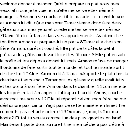
venir me donner à manger. Qu’elle prépare un plat sous mes
yeux, afin que je le voie, et qu’elle me serve elle-même à
manger.’»
6
Amnon se coucha et fit le malade. Le roi vint le voir
et Amnon lui dit: «Que ma sœur Tamar vienne donc faire deux
gâteaux sous mes yeux et qu’elle me les serve elle-même.»
7
David fit dire à Tamar dans ses appartements: «Va donc chez
ton frère Amnon et prépare-lui un plat.»
8
Tamar alla chez son
frère Amnon, qui était couché. Elle prit de la pâte, la pétrit,
prépara des gâteaux devant lui et les fit cuire.
9
Elle prit ensuite
la poêle et les déposa devant lui, mais Amnon refusa de manger.
Il ordonna de faire sortir tout le monde, et tout le monde sortit
de chez lui.
10
Alors Amnon dit à Tamar: «Apporte le plat dans la
chambre et sers-moi.» Tamar prit les gâteaux qu’elle avait faits
et les porta à son frère Amnon dans la chambre.
11
Comme elle
les lui présentait à manger, il l’attrapa et lui dit: «Viens, couche
avec moi, ma sœur.»
12
Elle lui répondit: «Non, mon frère, ne me
déshonore pas, car on n’agit pas de cette manière en Israël. Ne
commets pas cet acte odieux!
13
Où irais-je, moi, traîner ma
honte? Et toi, tu serais comme l’un des plus ignobles en Israël.
Maintenant, parle donc au roi et il ne m’empêchera pas d’être à