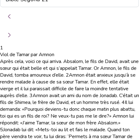
1
Viol de Tamar par Amnon
Après cela, voici ce qui arriva. Absalom, le fils de David, avait une
sœur qui était belle et qui s’appelait Tamar. Or Amnon, le fils de
David, tomba amoureux d’elle.
2
Amnon était anxieux jusqu’à se
rendre malade à cause de sa sœur Tamar. En effet, elle était
vierge et il lui paraissait difficile de faire la moindre tentative
auprès d’elle.
3
Amnon avait un ami du nom de Jonadab. C’était un
fils de Shimea, le frère de David, et un homme très rusé.
4
Il lui
demanda: «Pourquoi deviens-tu donc chaque matin plus abattu,
toi qui es un fils de roi? Ne veux-tu pas me le dire?» Amnon lui
répondit: «J’aime Tamar, la sœur de mon frère Absalom.»
5
Jonadab lui dit: «Mets-toi au lit et fais le malade. Quand ton
père viendra te voir, tu lui diras: ‘Permets à ma sœur Tamar de