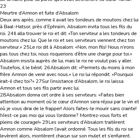
23
Meurtre d’Amnon et fuite d’Absalom
Deux ans après, comme il avait les tondeurs de moutons chez lui
à Baal-Hatsor, près d’Ephraïm, Absalom invita tous les fils du
roi.
24
Il alla trouver le roi et dit: «Ton serviteur a les tondeurs de
moutons chez lui. Que le roi et ses serviteurs viennent chez ton
serviteur.»
25
Le roi dit à Absalom: «Non, mon fils! Nous n’irons
pas tous chez toi, nous risquerions d’être une charge pour toi.»
Absalom insista auprès de lui, mais le roi ne voulut pas y aller.
Toutefois, il le bénit.
26
Absalom dit: «Permets du moins à mon
frère Amnon de venir avec nous.» Le roi lui répondit: «Pourquoi
irait-il chez toi?»
27
Sur l’insistance d’Absalom, le roi laissa
Amnon et tous ses fils partir avec lui.
28
Absalom donna cet ordre à ses serviteurs: «Faites bien
attention au moment où le cœur d’Amnon sera réjoui par le vin et
où je vous dirai de le frapper! Alors faites-le mourir sans crainte!
N’est-ce pas moi qui vous l’ordonne? Montrez-vous forts et
pleins de courage!»
29
Les serviteurs d’Absalom traitèrent
Amnon comme Absalom l’avait ordonné. Tous les fils du roi se
levèrent alors, montèrent chacun sur son mulet et s’enfuirent.