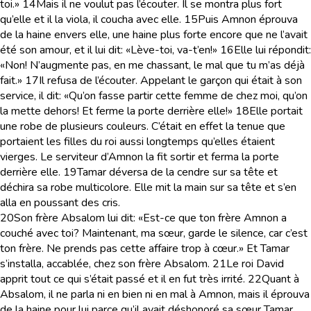
toi.»
14
Mais il ne voulut pas l’écouter. Il se montra plus fort
qu’elle et il la viola, il coucha avec elle.
15
Puis Amnon éprouva
de la haine envers elle, une haine plus forte encore que ne l’avait
été son amour, et il lui dit: «Lève-toi, va-t’en!»
16
Elle lui répondit:
«Non! N’augmente pas, en me chassant, le mal que tu m’as déjà
fait.»
17
Il refusa de l’écouter. Appelant le garçon qui était à son
service, il dit: «Qu’on fasse partir cette femme de chez moi, qu’on
la mette dehors! Et ferme la porte derrière elle!»
18
Elle portait
une robe de plusieurs couleurs. C’était en effet la tenue que
portaient les filles du roi aussi longtemps qu’elles étaient
vierges. Le serviteur d’Amnon la fit sortir et ferma la porte
derrière elle.
19
Tamar déversa de la cendre sur sa tête et
déchira sa robe multicolore. Elle mit la main sur sa tête et s’en
alla en poussant des cris.
20
Son frère Absalom lui dit: «Est-ce que ton frère Amnon a
couché avec toi? Maintenant, ma sœur, garde le silence, car c’est
ton frère. Ne prends pas cette affaire trop à cœur.» Et Tamar
s’installa, accablée, chez son frère Absalom.
21
Le roi David
apprit tout ce qui s’était passé et il en fut très irrité.
22
Quant à
Absalom, il ne parla ni en bien ni en mal à Amnon, mais il éprouva
de la haine pour lui parce qu’il avait déshonoré sa sœur Tamar.