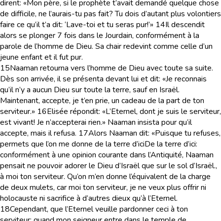
dirent: «Mon père, si le prophète t’avait demandé quelque chose
de difficile, ne l’aurais-tu pas fait? Tu dois d’autant plus volontiers
faire ce qu’il t’a dit: ‘Lave-toi et tu seras pur!’»
14
Il descendit
alors se plonger 7 fois dans le Jourdain, conformément à la
parole de l’homme de Dieu. Sa chair redevint comme celle d’un
jeune enfant et il fut pur.
15
Naaman retourna vers l’homme de Dieu avec toute sa suite.
Dès son arrivée, il se présenta devant lui et dit: «Je reconnais
qu’il n’y a aucun Dieu sur toute la terre, sauf en Israël.
Maintenant, accepte, je t’en prie, un cadeau de la part de ton
serviteur.»
16
Elisée répondit: «L’Eternel, dont je suis le serviteur,
est vivant! Je n’accepterai rien.» Naaman insista pour qu’il
accepte, mais il refusa.
17
Alors Naaman dit: «Puisque tu refuses,
permets que l’on me donne de la terre d’ici
De la terre d’ici
:
conformément à une opinion courante dans l’Antiquité, Naaman
pensait ne pouvoir adorer le Dieu d’Israël que sur le sol d’Israël.
,
à moi ton serviteur. Qu’on m’en donne l’équivalent de la charge
de deux mulets, car moi ton serviteur, je ne veux plus offrir ni
holocauste ni sacrifice à d’autres dieux qu’à l’Eternel.
18
Cependant, que l’Eternel veuille pardonner ceci à ton
serviteur: quand mon seigneur entre dans le temple de