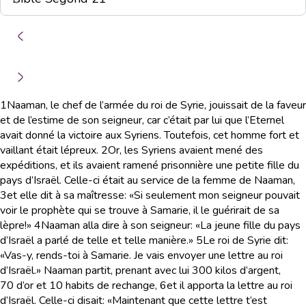
1
Naaman, le chef de l’armée du roi de Syrie, jouissait de la faveur
et de l’estime de son seigneur, car c’était par lui que l’Eternel
avait donné la victoire aux Syriens. Toutefois, cet homme fort et
vaillant était lépreux.
2
Or, les Syriens avaient mené des
expéditions, et ils avaient ramené prisonnière une petite fille du
pays d’Israël. Celle-ci était au service de la femme de Naaman,
3
et elle dit à sa maîtresse: «Si seulement mon seigneur pouvait
voir le prophète qui se trouve à Samarie, il le guérirait de sa
lèpre!»
4
Naaman alla dire à son seigneur: «La jeune fille du pays
d’Israël a parlé de telle et telle manière.»
5
Le roi de Syrie dit:
«Vas-y, rends-toi à Samarie. Je vais envoyer une lettre au roi
d’Israël.» Naaman partit, prenant avec lui 300 kilos d’argent,
70 d’or et 10 habits de rechange,
6
et il apporta la lettre au roi
d’Israël. Celle-ci disait: «Maintenant que cette lettre t’est