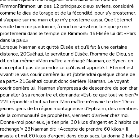
Rimmon
Rimmon
: un des 12 principaux dieux syriens, considéré
comme le dieu de l’orage et de la fécondité.
pour s’y prosterner,
il s’appuie sur ma main et je m’y prosterne aussi. Que l’Eternel
veuille bien me pardonner, à moi ton serviteur, lorsque je me
prosternerai dans le temple de Rimmon!»
19
Elisée lui dit: «Pars
dans la paix.»
Lorsque Naaman eut quitté Elisée et qu’il fut à une certaine
distance,
20
Guéhazi, le serviteur d’Elisée, l’homme de Dieu, se
dit en lui-même: «Mon maître a ménagé Naaman, ce Syrien, en
n’acceptant pas de prendre ce qu’il avait apporté. L’Eternel est
vivant! Je vais courir derrière lui et j’obtiendrai quelque chose de
sa part.»
21
Guéhazi courut donc derrière Naaman. Le voyant
courir derrière lui, Naaman s’empressa de descendre de son char
pour aller à sa rencontre et demanda: «Est-ce que tout va bien?»
22
Il répondit: «Tout va bien. Mon maître m’envoie te dire: ‘Deux
jeunes gens de la région montagneuse d’Ephraïm, des membres
de la communauté de prophètes, viennent d’arriver chez moi.
Donne-moi pour eux, je t’en prie, 30 kilos d’argent et 2 habits de
rechange.’»
23
Naaman dit: «Accepte de prendre 60 kilos.» Il
insista et mit 60 kilos d’argent dans deux sacs, lui donna 2 habits