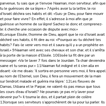
parvenue, tu sais que je t’envoie Naaman, mon serviteur, afin que
tu le guérisses de sa lèpre.»
7
Après avoir lu la lettre, le roi
d’Israël déchira ses habits et dit: «Suis-je Dieu, pour faire mourir
et pour faire vivre? En effet, il s’adresse à moi afin que je
guérisse un homme de sa lèpre! Sachez-le donc et comprenez-
le: il cherche une occasion de dispute avec moi.»
8
Lorsque Elisée, l’homme de Dieu, apprit que le roi d’Israël avait
déchiré ses habits, il fit dire au roi: «Pourquoi as-tu déchiré tes
habits? Fais-le venir vers moi et il saura qu’il y a un prophète en
Israël.»
9
Naaman vint avec ses chevaux et son char, et il s’arrêta
à la porte de la maison d’Elisée.
10
Elisée lui fit dire par un
messager: «Va te laver 7 fois dans le Jourdain. Ta chair deviendra
saine et tu seras pur.»
11
Naaman fut indigné et il s’en alla en
disant: «Je me disais: ‘Il sortira en personne vers moi, il fera appel
au nom de l’Eternel, son Dieu, il fera un mouvement de la main
sur l’endroit malade et guérira ma lèpre.’
12
Les fleuves de
Damas, l’Abana et le Parpar, ne valent-ils pas mieux que tous
les cours d’eau d’Israël? Ne pourrais-je pas m’y laver pour
devenir pur?» Il tourna le dos, et il partait plein de colère
13
lorsque ses serviteurs s’approchèrent de lui pour lui parler. Ils