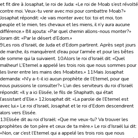
et fit dire à Josaphat, le roi de Juda: «Le roi de Moab s’est révolté
contre moi. Veux-tu venir avec moi pour combattre Moab?»
Josaphat répondit: «Je vais monter avec toi: toi et moi, ton
peuple et le mien, tes chevaux et les miens, il n’y aura aucune
différence.»
8
Il ajouta: «Par quel chemin allons-nous monter?»
Joram dit: «Par le désert d’Edom.»
9
Les rois d’Israël, de Juda et d’Edom partirent. Après sept jours
de marche, ils manquèrent d’eau pour l’armée et pour les bêtes
de somme qui la suivaient.
10
Alors le roi d’Israël dit: «Quel
malheur! L’Eternel a appelé les trois rois que nous sommes pour
les livrer entre les mains des Moabites.»
11
Mais Josaphat
demanda: «N’y a-t-il ici aucun prophète de l’Eternel, pour que
nous puissions le consulter?» L’un des serviteurs du roi d’Israël
répondit: «Il y a ici Elisée, le fils de Shaphath, qui était
l’assistant d’Elie.»
12
Josaphat dit: «La parole de l’Eternel est
avec lui.» Le roi d’Israël, Josaphat et le roi d’Edom descendirent
alors vers Elisée.
13
Elisée dit au roi d’Israël: «Que me veux-tu? Va trouver les
prophètes de ton père et ceux de ta mère.» Le roi d’Israël lui dit:
«Non, car c’est l’Eternel qui a appelé les trois rois que nous