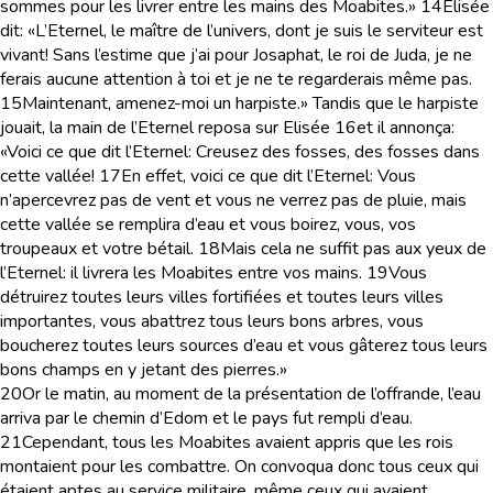
sommes pour les livrer entre les mains des Moabites.»
14
Elisée
dit: «L’Eternel, le maître de l’univers, dont je suis le serviteur est
vivant! Sans l’estime que j’ai pour Josaphat, le roi de Juda, je ne
ferais aucune attention à toi et je ne te regarderais même pas.
15
Maintenant, amenez-moi un harpiste.» Tandis que le harpiste
jouait, la main de l’Eternel reposa sur Elisée
16
et il annonça:
«Voici ce que dit l’Eternel: Creusez des fosses, des fosses dans
cette vallée!
17
En effet, voici ce que dit l’Eternel: Vous
n’apercevrez pas de vent et vous ne verrez pas de pluie, mais
cette vallée se remplira d’eau et vous boirez, vous, vos
troupeaux et votre bétail.
18
Mais cela ne suffit pas aux yeux de
l’Eternel: il livrera les Moabites entre vos mains.
19
Vous
détruirez toutes leurs villes fortifiées et toutes leurs villes
importantes, vous abattrez tous leurs bons arbres, vous
boucherez toutes leurs sources d’eau et vous gâterez tous leurs
bons champs en y jetant des pierres.»
20
Or le matin, au moment de la présentation de l’offrande, l’eau
arriva par le chemin d’Edom et le pays fut rempli d’eau.
21
Cependant, tous les Moabites avaient appris que les rois
montaient pour les combattre. On convoqua donc tous ceux qui
étaient aptes au service militaire, même ceux qui avaient