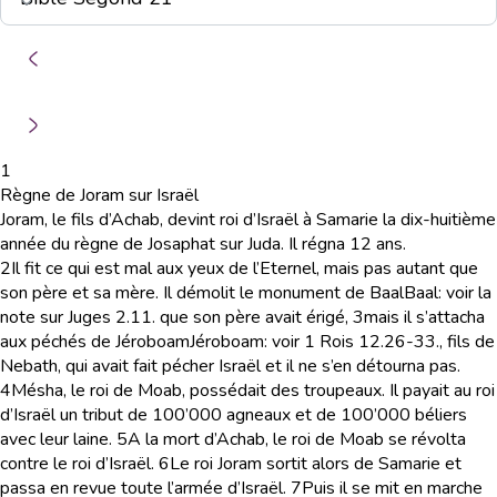
1
Règne de Joram sur Israël
Joram, le fils d’Achab, devint roi d’Israël à Samarie la dix-huitième
année du règne de Josaphat sur Juda. Il régna 12 ans.
2
Il fit ce qui est mal aux yeux de l’Eternel, mais pas autant que
son père et sa mère. Il démolit le monument de Baal
Baal
: voir la
note sur Juges 2.11.
que son père avait érigé,
3
mais il s’attacha
aux péchés de Jéroboam
Jéroboam
: voir 1 Rois 12.26-33.
, fils de
Nebath, qui avait fait pécher Israël et il ne s’en détourna pas.
4
Mésha, le roi de Moab, possédait des troupeaux. Il payait au roi
d’Israël un tribut de 100’000 agneaux et de 100’000 béliers
avec leur laine.
5
A la mort d’Achab, le roi de Moab se révolta
contre le roi d’Israël.
6
Le roi Joram sortit alors de Samarie et
passa en revue toute l’armée d’Israël.
7
Puis il se mit en marche