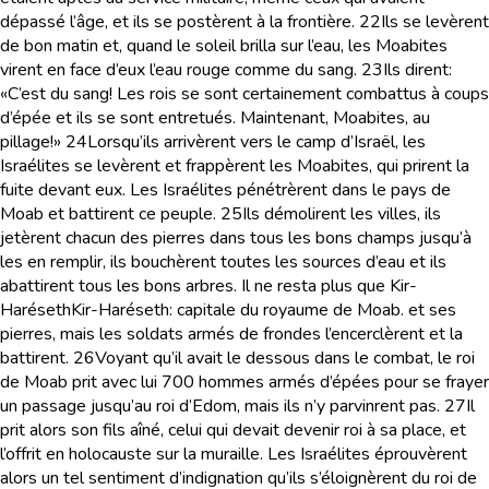
dépassé l’âge, et ils se postèrent à la frontière.
22
Ils se levèrent
de bon matin et, quand le soleil brilla sur l’eau, les Moabites
virent en face d’eux l’eau rouge comme du sang.
23
Ils dirent:
«C’est du sang! Les rois se sont certainement combattus à coups
d’épée et ils se sont entretués. Maintenant, Moabites, au
pillage!»
24
Lorsqu’ils arrivèrent vers le camp d’Israël, les
Israélites se levèrent et frappèrent les Moabites, qui prirent la
fuite devant eux. Les Israélites pénétrèrent dans le pays de
Moab et battirent ce peuple.
25
Ils démolirent les villes, ils
jetèrent chacun des pierres dans tous les bons champs jusqu’à
les en remplir, ils bouchèrent toutes les sources d’eau et ils
abattirent tous les bons arbres. Il ne resta plus que Kir-
Haréseth
Kir-Haréseth
: capitale du royaume de Moab.
et ses
pierres, mais les soldats armés de frondes l’encerclèrent et la
battirent.
26
Voyant qu’il avait le dessous dans le combat, le roi
de Moab prit avec lui 700 hommes armés d’épées pour se frayer
un passage jusqu’au roi d’Edom, mais ils n’y parvinrent pas.
27
Il
prit alors son fils aîné, celui qui devait devenir roi à sa place, et
l’offrit en holocauste sur la muraille. Les Israélites éprouvèrent
alors un tel sentiment d’indignation qu’ils s’éloignèrent du roi de