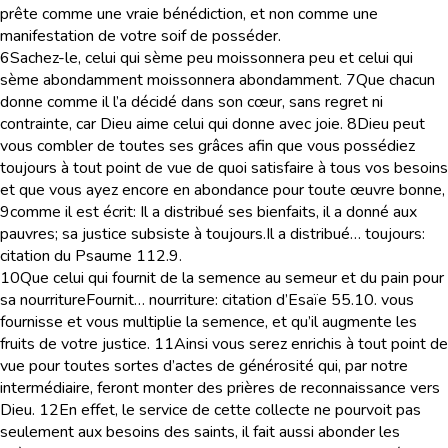
prête comme une vraie bénédiction, et non comme une
manifestation de votre soif de posséder.
6
Sachez-le, celui qui sème peu moissonnera peu et celui qui
sème abondamment moissonnera abondamment.
7
Que chacun
donne comme il l’a décidé dans son cœur, sans regret ni
contrainte, car Dieu aime celui qui donne avec joie.
8
Dieu peut
vous combler de toutes ses grâces afin que vous possédiez
toujours à tout point de vue de quoi satisfaire à tous vos besoins
et que vous ayez encore en abondance pour toute œuvre bonne,
9
comme il est écrit:
Il a distribué ses bienfaits, il a donné aux
pauvres; sa justice subsiste à toujours.
Il a distribué… toujours
:
citation du Psaume 112.9.
10
Que celui qui
fournit de la semence au semeur et du pain pour
sa nourriture
Fournit… nourriture
: citation d’Esaïe 55.10.
vous
fournisse et vous multiplie la semence, et qu’il augmente les
fruits de votre justice.
11
Ainsi vous serez enrichis à tout point de
vue pour toutes sortes d’actes de générosité qui, par notre
intermédiaire, feront monter des prières de reconnaissance vers
Dieu.
12
En effet, le service de cette collecte ne pourvoit pas
seulement aux besoins des saints, il fait aussi abonder les