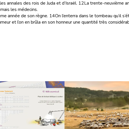
es annales des rois de Juda et d’Israël.
12
La trente-neuvième ann
, mais les médecins.
ième année de son règne.
14
On l’enterra dans le tombeau qu’il s’ét
umeur et l’on en brûla en son honneur une quantité très considérab