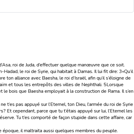
d’Asa, roi de Juda, d’effectuer quelque manœuvre que ce soit.
adad, le roi de Syrie, qui habitait à Damas. Il lui fit dire:
3
«Qu’il
e ton alliance avec Baesha, le roi d’Israël, afin qu’il s’éloigne de
Maïm et tous les entrepôts des villes de Nephthali.
5
Lorsque
et le bois que Baesha employait à la construction de Rama. Il s’en
 ne t’es pas appuyé sur l’Eternel, ton Dieu, l’armée du roi de Syrie
 Et cependant, parce que tu t’étais appuyé sur lui, l’Eternel les
réserve. Tu t’es comporté de façon stupide dans cette affaire, car
même époque, il maltraita aussi quelques membres du peuple.