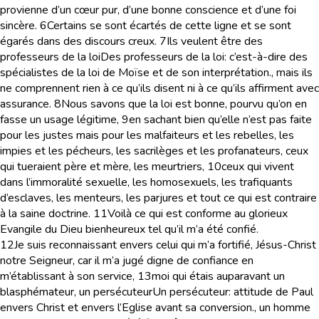
provienne d’un cœur pur, d’une bonne conscience et d’une foi
sincère.
6
Certains se sont écartés de cette ligne et se sont
égarés dans des discours creux.
7
Ils veulent être des
professeurs de la loi
Des professeurs de la loi
: c’est-à-dire des
spécialistes de la loi de Moïse et de son interprétation.
, mais ils
ne comprennent rien à ce qu’ils disent ni à ce qu’ils affirment avec
assurance.
8
Nous savons que la loi est bonne, pourvu qu’on en
fasse un usage légitime,
9
en sachant bien qu’elle n’est pas faite
pour les justes mais pour les malfaiteurs et les rebelles, les
impies et les pécheurs, les sacrilèges et les profanateurs, ceux
qui tueraient père et mère, les meurtriers,
10
ceux qui vivent
dans l’immoralité sexuelle, les homosexuels, les trafiquants
d’esclaves, les menteurs, les parjures et tout ce qui est contraire
à la saine doctrine.
11
Voilà ce qui est conforme au glorieux
Evangile du Dieu bienheureux tel qu’il m’a été confié.
12
Je suis reconnaissant envers celui qui m’a fortifié, Jésus-Christ
notre Seigneur, car il m’a jugé digne de confiance en
m’établissant à son service,
13
moi qui étais auparavant un
blasphémateur, un persécuteur
Un persécuteur
: attitude de Paul
envers Christ et envers l’Eglise avant sa conversion.
, un homme