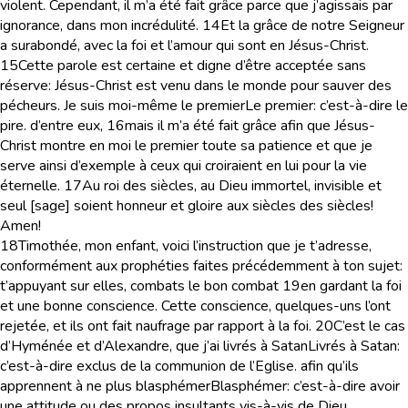
violent. Cependant, il m’a été fait grâce parce que j’agissais par
ignorance, dans mon incrédulité.
14
Et la grâce de notre Seigneur
a surabondé, avec la foi et l’amour qui sont en Jésus-Christ.
15
Cette parole est certaine et digne d’être acceptée sans
réserve: Jésus-Christ est venu dans le monde pour sauver des
pécheurs. Je suis moi-même le premier
Le premier
: c’est-à-dire le
pire.
d’entre eux,
16
mais il m’a été fait grâce afin que Jésus-
Christ montre en moi le premier toute sa patience et que je
serve ainsi d’exemple à ceux qui croiraient en lui pour la vie
éternelle.
17
Au roi des siècles, au Dieu immortel, invisible et
seul [sage] soient honneur et gloire aux siècles des siècles!
Amen!
18
Timothée, mon enfant, voici l’instruction que je t’adresse,
conformément aux prophéties faites précédemment à ton sujet:
t’appuyant sur elles, combats le bon combat
19
en gardant la foi
et une bonne conscience. Cette conscience, quelques-uns l’ont
rejetée, et ils ont fait naufrage par rapport à la foi.
20
C’est le cas
d’Hyménée et d’Alexandre, que j’ai livrés à Satan
Livrés à Satan
:
c’est-à-dire exclus de la communion de l’Eglise.
afin qu’ils
apprennent à ne plus blasphémer
Blasphémer
: c’est-à-dire avoir
une attitude ou des propos insultants vis-à-vis de Dieu.
.