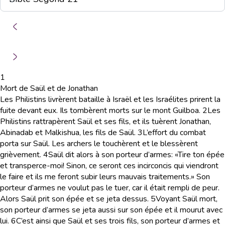
1
Mort de Saül et de Jonathan
Les Philistins livrèrent bataille à Israël et les Israélites prirent la
fuite devant eux. Ils tombèrent morts sur le mont Guilboa.
2
Les
Philistins rattrapèrent Saül et ses fils, et ils tuèrent Jonathan,
Abinadab et Malkishua, les fils de Saül.
3
L’effort du combat
porta sur Saül. Les archers le touchèrent et le blessèrent
grièvement.
4
Saül dit alors à son porteur d’armes: «Tire ton épée
et transperce-moi! Sinon, ce seront ces incirconcis qui viendront
le faire et ils me feront subir leurs mauvais traitements.» Son
porteur d’armes ne voulut pas le tuer, car il était rempli de peur.
Alors Saül prit son épée et se jeta dessus.
5
Voyant Saül mort,
son porteur d’armes se jeta aussi sur son épée et il mourut avec
lui.
6
C’est ainsi que Saül et ses trois fils, son porteur d’armes et