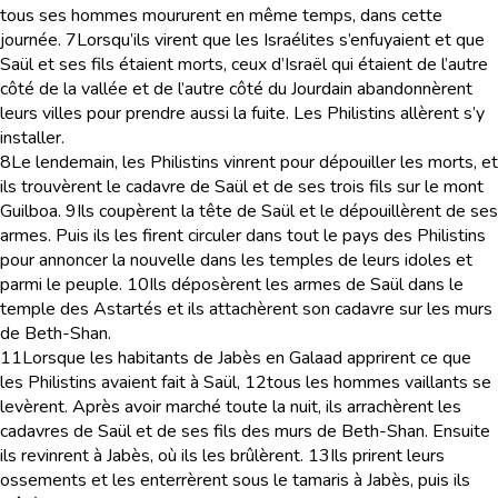
tous ses hommes moururent en même temps, dans cette
journée.
7
Lorsqu’ils virent que les Israélites s’enfuyaient et que
Saül et ses fils étaient morts, ceux d’Israël qui étaient de l’autre
côté de la vallée et de l’autre côté du Jourdain abandonnèrent
leurs villes pour prendre aussi la fuite. Les Philistins allèrent s’y
installer.
8
Le lendemain, les Philistins vinrent pour dépouiller les morts, et
ils trouvèrent le cadavre de Saül et de ses trois fils sur le mont
Guilboa.
9
Ils coupèrent la tête de Saül et le dépouillèrent de ses
armes. Puis ils les firent circuler dans tout le pays des Philistins
pour annoncer la nouvelle dans les temples de leurs idoles et
parmi le peuple.
10
Ils déposèrent les armes de Saül dans le
temple des Astartés et ils attachèrent son cadavre sur les murs
de Beth-Shan.
11
Lorsque les habitants de Jabès en Galaad apprirent ce que
les Philistins avaient fait à Saül,
12
tous les hommes vaillants se
levèrent. Après avoir marché toute la nuit, ils arrachèrent les
cadavres de Saül et de ses fils des murs de Beth-Shan. Ensuite
ils revinrent à Jabès, où ils les brûlèrent.
13
Ils prirent leurs
ossements et les enterrèrent sous le tamaris à Jabès, puis ils