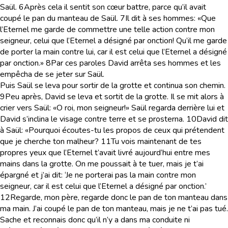
Saül.
6
Après cela il sentit son cœur battre, parce qu’il avait
coupé le pan du manteau de Saül.
7
Il dit à ses hommes: «Que
l’Eternel me garde de commettre une telle action contre mon
seigneur, celui que l’Eternel a désigné par onction! Qu’il me garde
de porter la main contre lui, car il est celui que l’Eternel a désigné
par onction.»
8
Par ces paroles David arrêta ses hommes et les
empêcha de se jeter sur Saül.
Puis Saül se leva pour sortir de la grotte et continua son chemin.
9
Peu après, David se leva et sortit de la grotte. Il se mit alors à
crier vers Saül: «O roi, mon seigneur!» Saül regarda derrière lui et
David s’inclina le visage contre terre et se prosterna.
10
David dit
à Saül: «Pourquoi écoutes-tu les propos de ceux qui prétendent
que je cherche ton malheur?
11
Tu vois maintenant de tes
propres yeux que l’Eternel t’avait livré aujourd’hui entre mes
mains dans la grotte. On me poussait à te tuer, mais je t’ai
épargné et j’ai dit: ‘Je ne porterai pas la main contre mon
seigneur, car il est celui que l’Eternel a désigné par onction.’
12
Regarde, mon père, regarde donc le pan de ton manteau dans
ma main. J’ai coupé le pan de ton manteau, mais je ne t’ai pas tué.
Sache et reconnais donc qu’il n’y a dans ma conduite ni