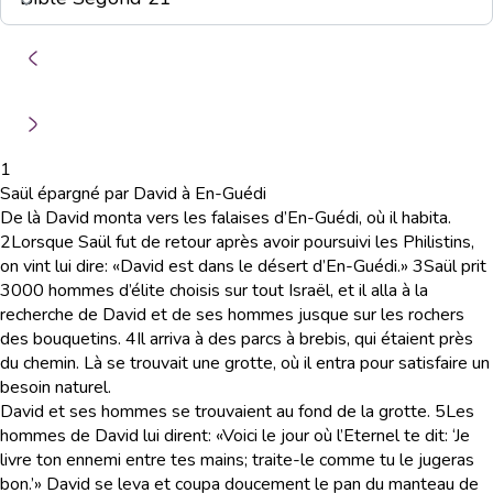
1
Saül épargné par David à En-Guédi
De là David monta vers les falaises d’En-Guédi, où il habita.
2
Lorsque Saül fut de retour après avoir poursuivi les Philistins,
on vint lui dire: «David est dans le désert d’En-Guédi.»
3
Saül prit
3000 hommes d’élite choisis sur tout Israël, et il alla à la
recherche de David et de ses hommes jusque sur les rochers
des bouquetins.
4
Il arriva à des parcs à brebis, qui étaient près
du chemin. Là se trouvait une grotte, où il entra pour satisfaire un
besoin naturel.
David et ses hommes se trouvaient au fond de la grotte.
5
Les
hommes de David lui dirent: «Voici le jour où l’Eternel te dit: ‘Je
livre ton ennemi entre tes mains; traite-le comme tu le jugeras
bon.’» David se leva et coupa doucement le pan du manteau de